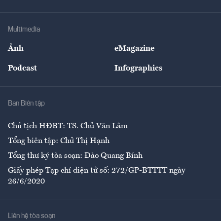
Tư vấn Tiêu & Dùng
Infographics
Hạ tầng
Sức khỏe
Khung pháp lý
Doanh nghiệp
Địa phương
Thị trường
Bảo hiểm
Multimedia
Sự kiện
Nhân lực
Ảnh
eMagazine
Đẹp +
An sinh
Podcast
Infographics
Giải trí
Y tế
Nhà
Ban Biên tập
Ẩm thực
Chủ tịch HĐBT: TS. Chử Văn Lâm
Tổng biên tập: Chử Thị Hạnh
Tổng thư ký tòa soạn: Đào Quang Bính
Giấy phép Tạp chí điện tử số: 272/GP-BTTTT ngày
26/6/2020
Liên hệ tòa soạn