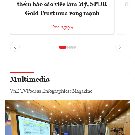
thềm báo cáo việc làm Mỹ, SPDR
đã 
Gold Trust mua ròng mạnh
Đọc ngay
Multimedia
VnE TV
Podcast
Infographics
eMagazine