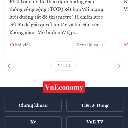
Phát triển đô thị theo định hướng giao
K
thông công cộng (TOD) kết hợp với mạng
V
lưới đường sắt đô thị (metro) là chiến lược
cốt lõi để giải quyết ùn tắc và tái cấu trúc
không gian. Mô hình này tập...
10
bài viết
Xem tất cả
2
1
2
3
4
Chứng khoán
Tiêu & Dùng
Xe
VnE TV