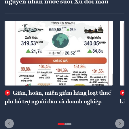
nguyên nhân nước suối Xú đổi màu
Giãn, hoãn, miễn giảm hàng loạt thuế
phí hỗ trợ người dân và doanh nghiệp
kin