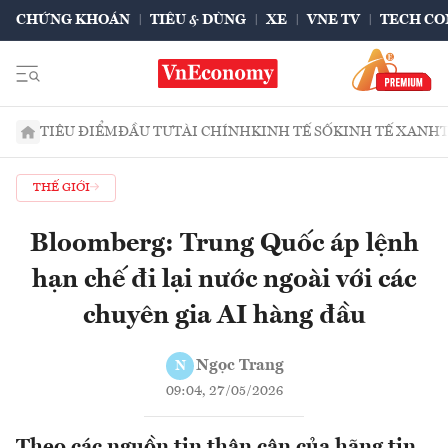
CHỨNG KHOÁN
TIÊU & DÙNG
XE
VNE TV
TECH CO
TIÊU ĐIỂM
ĐẦU TƯ
TÀI CHÍNH
KINH TẾ SỐ
KINH TẾ XANH
THẾ GIỚI
Bloomberg: Trung Quốc áp lệnh
hạn chế đi lại nước ngoài với các
chuyên gia AI hàng đầu
Ngọc Trang
N
09:04, 27/05/2026
Theo các nguồn tin thân cận của hãng tin