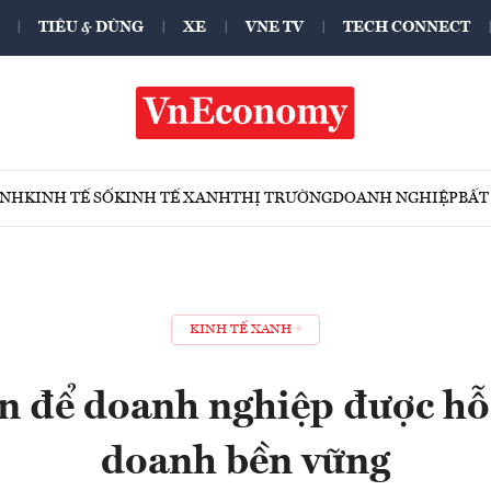
TIÊU & DÙNG
XE
VNE TV
TECH CONNECT
ÍNH
KINH TẾ SỐ
KINH TẾ XANH
THỊ TRƯỜNG
DOANH NGHIỆP
BẤT
KINH TẾ XANH
n để doanh nghiệp được hỗ
doanh bền vững