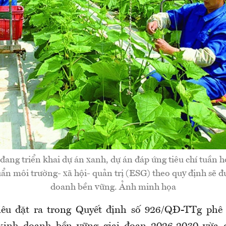
ang triển khai dự án xanh, dự án đáp ứng tiêu chí tuần 
ẩn môi trường- xã hội- quản trị (ESG) theo quy định sẽ đ
doanh bền vững. Ảnh minh họa
iêu đặt ra trong Quyết định số 926/QĐ-TTg phê