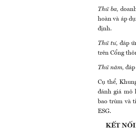
Thứ ba,
doanh 
hoàn và áp dụ
định.
Thứ tư,
đáp ứn
trên Cổng thô
Thứ năm,
đáp 
Cụ thể, Khung
đánh giá mô 
bao trùm và t
ESG.
KẾT NỐI