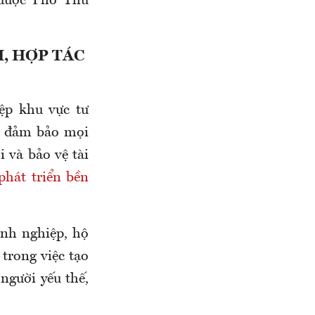
 được Phó Thủ
, HỢP TÁC
ệp khu vực tư
, đảm bảo mọi
 và bảo vệ tài
phát triển bền
anh nghiệp, hộ
 trong việc tạo
người yếu thế,