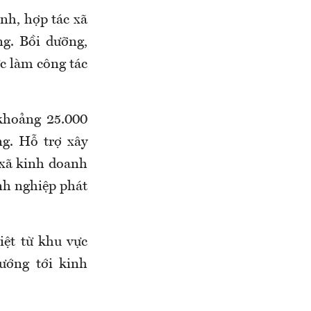
nh, hợp tác xã
ng. Bồi dưỡng,
ức làm công tác
khoảng 25.000
g. Hỗ trợ xây
 xã kinh doanh
nh nghiệp phát
iệt từ khu vực
ướng tới kinh