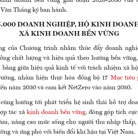
 kinh doanh bền vững giai đoạn 2026-2030 vừa
 Văn Thắng ký ban hành.
5.000 DOANH NGHIỆP, HỘ KINH DOANH
XÃ KINH DOANH BỀN VỮNG
ng của Chương trình nhằm thúc đẩy doanh nghi
ưởng chất lượng và hiệu quả theo hướng bền vững
 bằng giữa hiệu quả kinh tế với trách nhiệm xã hội
rường, nhằm hiện thực hóa đồng bộ 17
Mục tiêu 
ến năm 2030 và cam kết NetZero vào năm 2050.
cũng hướng tới phát triển hệ sinh thái hỗ trợ do
ợp tác xã
kinh doanh bền vững
, đóng góp tích cực
làm, nâng cao mức sống cho người thu nhập thấp, 
ờng và ứng phó với biến đổi khí hậu tại Việt Nam.