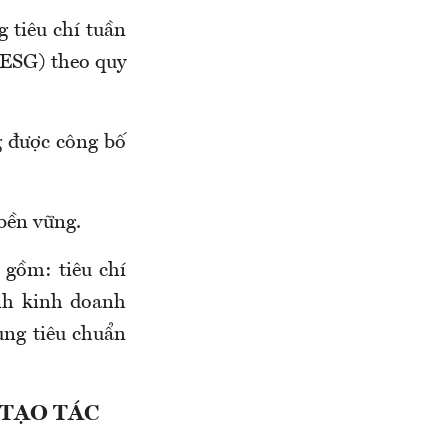
 tiêu chí tuần
(ESG) theo quy
g được công bố
bền vững.
 gồm: tiêu chí
nh kinh doanh
ung tiêu chuẩn
 TẠO TÁC