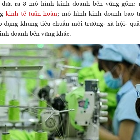
 đưa ra 3 mô hình kinh doanh bền vững gồm:
ng
kinh tế tuần hoàn
; mô hình kinh doanh bao 
 dụng khung tiêu chuẩn môi trường- xã hội- quả
inh doanh bền vững khác.