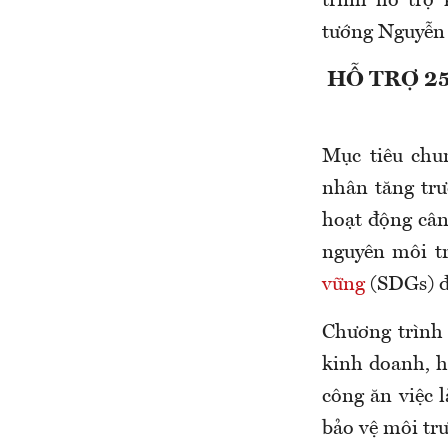
trình hỗ trợ
tướng Nguyễn
HỖ TRỢ 2
Mục tiêu chu
nhân tăng tr
hoạt động cân
nguyên môi t
vững
(SDGs) đ
Chương trình 
kinh doanh, h
công ăn việc 
bảo vệ môi trư