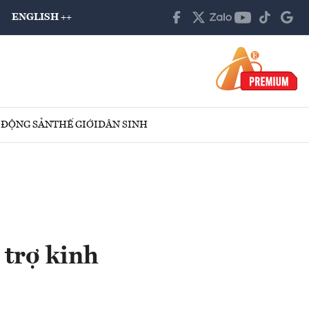
ENGLISH ++
 ĐỘNG SẢN
THẾ GIỚI
DÂN SINH
 trợ kinh