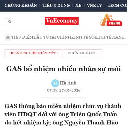
CHỨNG KHOÁN
TIÊU & DÙNG
XE
VNE TV
TECH CO
TIÊU ĐIỂM
ĐẦU TƯ
TÀI CHÍNH
KINH TẾ SỐ
KINH TẾ XANH
DOANH NGHIỆP NIÊM YẾT
CHỨNG KHOÁN
GAS bổ nhiệm nhiều nhân sự mới
Hà Anh
H
07:39, 27/05/2026
GAS thông báo miễn nhiệm chức vụ thành
viên HĐQT đối với ông Triệu Quốc Tuấn
do hết nhiệm kỳ; ông Nguyễn Thanh Hào