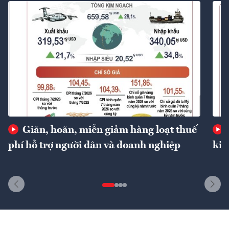
Giãn, hoãn, miễn giảm hàng loạt thuế
phí hỗ trợ người dân và doanh nghiệp
kin