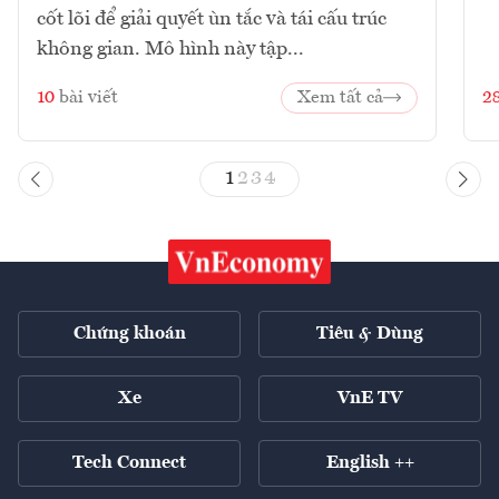
cốt lõi để giải quyết ùn tắc và tái cấu trúc
không gian. Mô hình này tập...
10
bài viết
Xem tất cả
2
1
2
3
4
Chứng khoán
Tiêu & Dùng
Xe
VnE TV
Tech Connect
English ++