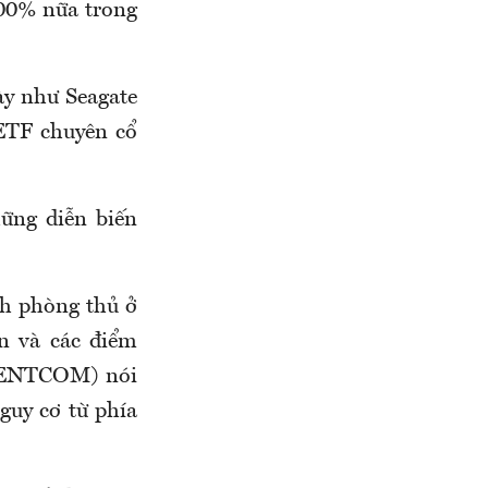
00% nữa trong
ày như Seagate
ETF
chuyên
cổ
ững diễn biến
h phòng thủ ở
n
và các điểm
ENTCOM
) nói
guy cơ từ phía