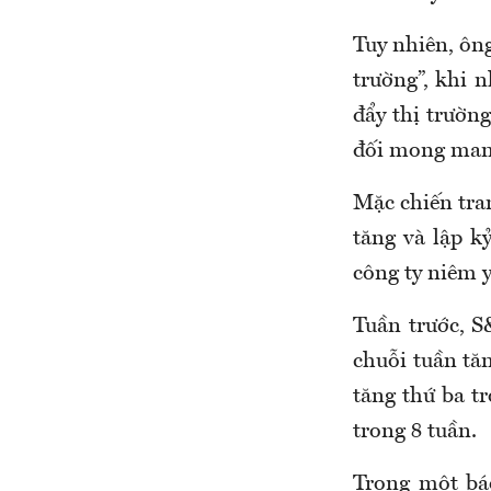
Tuy nhiên, ôn
trường”, khi 
đẩy thị trườn
đối mong manh
Mặc chiến tra
tăng và lập k
công ty niêm y
Tuần trước, S
chuỗi tuần tă
tăng thứ ba t
trong 8 tuần.
Trong một bá