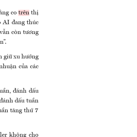
iằng co
trên
thị
o AI đang thúc
“vẫn còn tương
n”.
n giữ xu hướng
 nhuận của các
tuần, đánh dấu
 đánh dấu tuần
uần tăng thứ 7
ler không cho