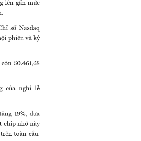
ng lên gần mức
h.
 Chỉ số Nasdaq
nội phiên và kỷ
 còn 50.461,68
 cửa nghỉ lễ
tăng 19%, đưa
t chip nhớ này
 trên toàn cầu.