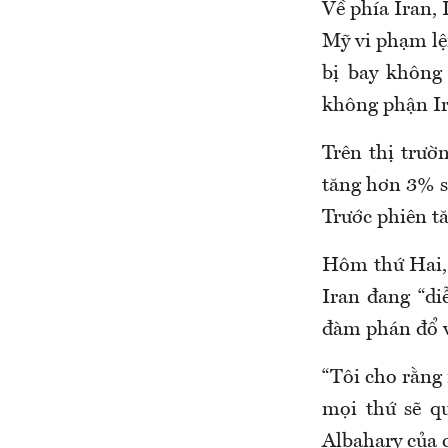
Về phía Iran,
Mỹ vi phạm lện
bị bay không
không phận Ir
Trên thị trườ
tăng hơn 3% s
Trước phiên t
Hôm thứ Hai,
Iran đang “di
đàm phán đổ 
“Tôi cho rằng 
mọi thứ sẽ qu
Albahary
của 