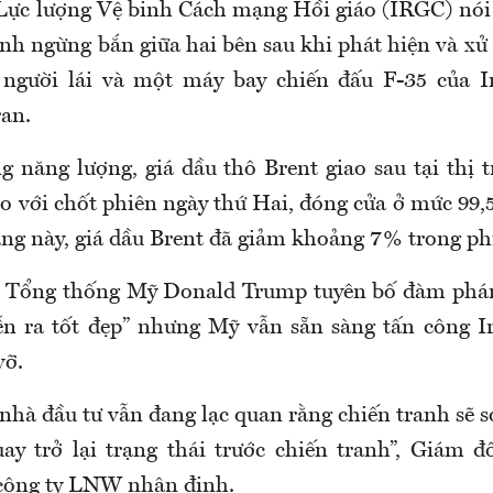
 Lực lượng Vệ binh Cách mạng Hồi giáo (IRGC) nói s
h ngừng bắn giữa hai bên sau khi phát hiện và xử 
 người lái và một máy bay chiến đấu F-35 của 
an.
ng năng lượng, giá dầu thô Brent giao sau tại thị
o với chốt phiên ngày thứ Hai, đóng cửa ở mức 99
ăng này, giá dầu Brent đã giảm khoảng 7% trong ph
 Tổng thống Mỹ Donald Trump tuyên bố đàm phán
ễn ra tốt đẹp” nhưng Mỹ vẫn sẵn sàng tấn công Ir
vỡ.
nhà đầu tư vẫn đang lạc quan rằng chiến tranh sẽ 
ay trở lại trạng thái trước chiến tranh”, Giám 
công ty LNW nhận định.