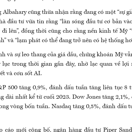
g
Albahary
cũng thừa nhận rằng đang có một “sự g
nhà đầu tư vừa tin rằng “làn sóng đầu tư cơ bản và
g đi lên”, đồng thời cũng cho rằng nền kinh tế Mỹ 
” và “lạm phát có thể đang trở nên có hệ thống hơ
nh và sự leo thang của giá dầu, chứng khoán Mỹ vẫ
ỷ lục trong thời gian gần đây, nhờ lạc quan về lợi
ết và cơn sốt AI.
&P 500 tăng 0,9%, đánh dấu tuần tăng liên tục 8 
ng dài nhất kể từ cuối 2023. Dow Jones tăng 2,1%,
rong vòng bốn tuần. Nasdaq tăng 0,5%, đánh dấu t
o cáo mới công bố, ngân hàng đầu tư Piper Sand