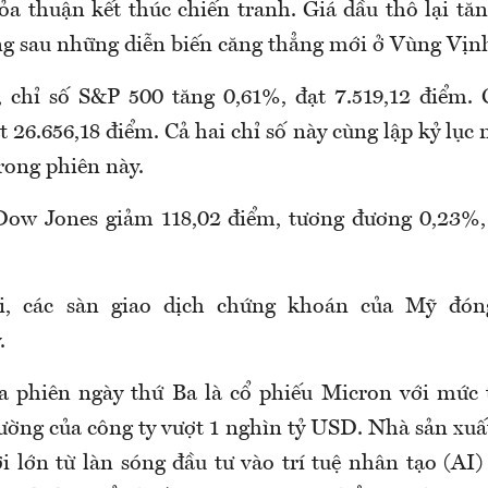
hỏa thuận kết thúc chiến tranh. Giá dầu thô lại tă
 sau những diễn biến căng thẳng mới ở Vùng Vịn
 chỉ số S&P 500 tăng 0,61%, đạt 7.519,12 điểm.
t 26.656,18 điểm. Cả hai chỉ số này cùng lập kỷ lục 
rong phiên này.
Dow Jones giảm 118,02 điểm, tương đương 0,23%,
, các sàn giao dịch chứng khoán của Mỹ đóng
.
a phiên ngày thứ Ba là cổ phiếu Micron với mức 
rường của công ty vượt 1 nghìn tỷ USD. Nhà sản xuấ
 lớn từ làn sóng đầu tư vào trí tuệ nhân tạo (AI)