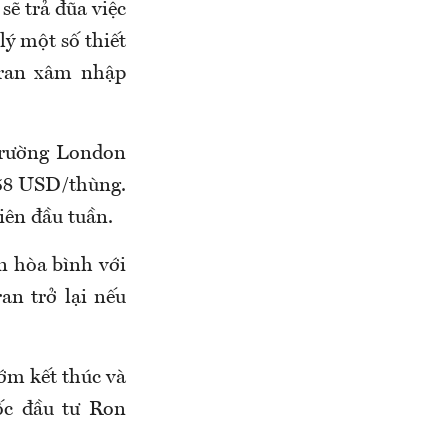
ẽ trả đũa việc
lý một số thiết
Iran xâm nhập
 trường London
,58 USD/thùng.
iên đầu tuần.
 hòa bình với
an trở lại nếu
sớm kết thúc và
đốc đầu tư Ron