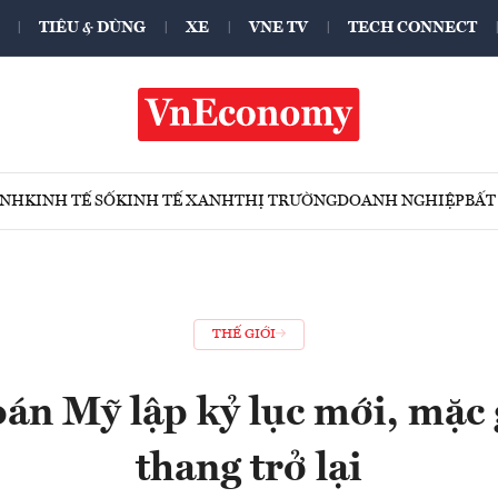
TIÊU & DÙNG
XE
VNE TV
TECH CONNECT
ÍNH
KINH TẾ SỐ
KINH TẾ XANH
THỊ TRƯỜNG
DOANH NGHIỆP
BẤT
THẾ GIỚI
n Mỹ lập kỷ lục mới, mặc 
thang trở lại