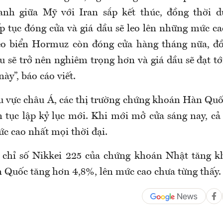
ranh giữa Mỹ với Iran sắp kết thúc, đồng thời d
p tục đóng cửa và giá dầu sẽ leo lên những mức c
 eo biển Hormuz còn đóng cửa hàng tháng nữa, đồ
ầu sẽ trở nên nghiêm trọng hơn và giá dầu sẽ đạt t
này”, báo cáo
viết
.
hu vực châu Á, các thị trường chứng khoán Hàn Qu
n tục lập kỷ lục mới. Khi mới mở cửa sáng nay, cả 
c cao nhất mọi thời đại.
, chỉ số Nikkei 225 của chứng khoán Nhật tăng k
 Quốc tăng hơn 4,8%, lên mức cao chưa từng thấy.