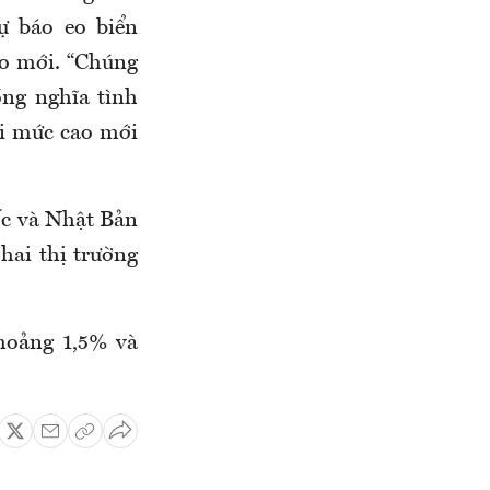
ự báo eo biển
ao mới. “Chúng
ng nghĩa tình
ới mức cao mới
ốc và Nhật Bản
hai thị trường
hoảng 1,5% và