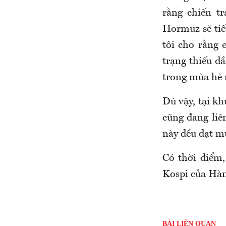
rằng chiến t
Hormuz sẽ tiế
tôi cho rằng
trạng thiếu d
trong mùa hè 
Dù vậy, tại k
cũng đang liê
này đều đạt mứ
Có thời điểm
Kospi của Hàn
BÀI LIÊN QUAN