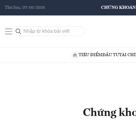
Thứ Sáu, 07/08/2026
CHỨNG KHOÁN
TIÊU ĐIỂM
ĐẦU TƯ
TÀI CH
Chứng khoá