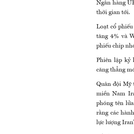
Ngân hàng UB
thời gian tới.
Loạt cổ phiếu
tăng 4% và W
phiếu chip nh
Phiên lập kỷ
căng thẳng mớ
Quân đội Mỹ t
miền Nam Ir
phóng tên lửa
rằng các hành
lực lượng Iran”