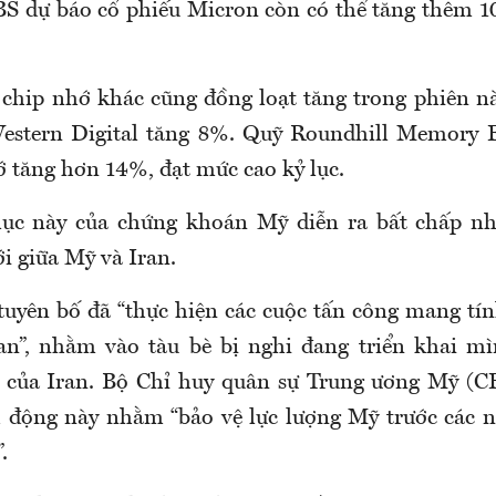
S dự báo cổ phiếu
Micron
còn có thể tăng thêm 1
 chip nhớ khác cũng đồng loạt tăng trong phiên n
estern Digital tăng 8%. Quỹ
Roundhill
Memory 
ớ tăng hơn 14%, đạt mức cao kỷ lục.
 lục này của chứng khoán Mỹ diễn ra bất chấp nh
i giữa Mỹ và Iran.
uyên bố đã “thực hiện các cuộc tấn công
mang
tín
an”, nhằm vào tàu
bè
bị nghi đang triển khai
mì
 của Iran. Bộ Chỉ huy quân sự Trung ương Mỹ (
C
 động này nhằm “bảo vệ lực lượng Mỹ trước các n
.