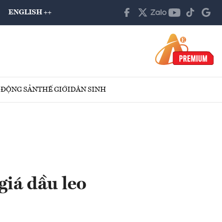
ENGLISH ++
 ĐỘNG SẢN
THẾ GIỚI
DÂN SINH
giá dầu leo