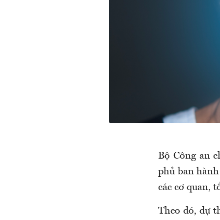
Bộ Công an c
phủ ban hành 
các cơ quan, t
Theo đó, dự t