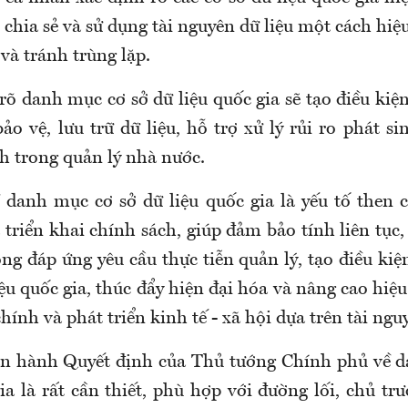
, chia sẻ và sử dụng tài nguyên dữ liệu một cách hi
và tránh trùng lặp.
rõ danh mục cơ sở dữ liệu quốc gia sẽ tạo điều kiệ
bảo vệ, lưu trữ dữ liệu, hỗ trợ xử lý rủi ro phát 
h trong quản lý nhà nước.
 danh mục cơ sở dữ liệu quốc gia là yếu tố then c
triển khai chính sách, giúp đảm bảo tính liên tục
g đáp ứng yêu cầu thực tiễn quản lý, tạo điều kiệ
iệu quốc gia, thúc đẩy hiện đại hóa và nâng cao hiệu
hính và phát triển kinh tế - xã hội dựa trên tài nguy
ban hành Quyết định của Thủ tướng Chính phủ về 
ia là rất cần thiết, phù hợp với đường lối, chủ t