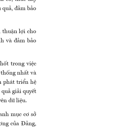
ệu quả, đảm bảo
n thuận lợi cho
sinh và đảm bảo
hốt trong việc
, thống nhất và
n phát triển hệ
 quả giải quyết
ên dữ liệu.
danh mục cơ sở
rương của Đảng,