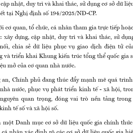
 cập nhật, duy trì và khai thác, sử dụng cơ sở dữ liệ
tiết tại Nghị định số 194/2025/NĐ-CP.
i cơ quan, tổ chức, cá nhân tham gia trực tiếp hoặ
 xây dựng, cập nhật, duy trì và khai thác, sử dụn
 nối, chia sẻ dữ liệu phục vụ giao dịch điện tử c
 và triển khai Khung kiến trúc tổng thể quốc gia 
liệu mở của cơ quan nhà nước.
 an, Chính phủ đang thúc đẩy mạnh mẽ quá trình 
nhà nước, phục vụ phát triển kinh tế - xã hội, tr
i nguyên quan trọng, đóng vai trò nền tảng trong
kinh tế số và xã hội số.
 một Danh mục cơ sở dữ liệu quốc gia chính thức 
 cá nhân xác định rõ các cơ sở dữ liệu quốc gia hi