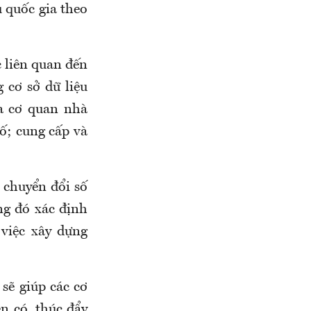
u quốc gia theo
c liên quan đến
g cơ sở dữ liệu
ủa cơ quan nhà
số; cung cấp và
chuyển đổi số
ong đó xác định
 việc xây dựng
sẽ giúp các cơ
ện có, thúc đẩy