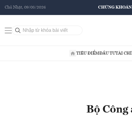
Chủ Nhật, 09/08/2026
CHỨNG KHOÁN
TIÊU ĐIỂM
ĐẦU TƯ
TÀI CH
Bộ Công 