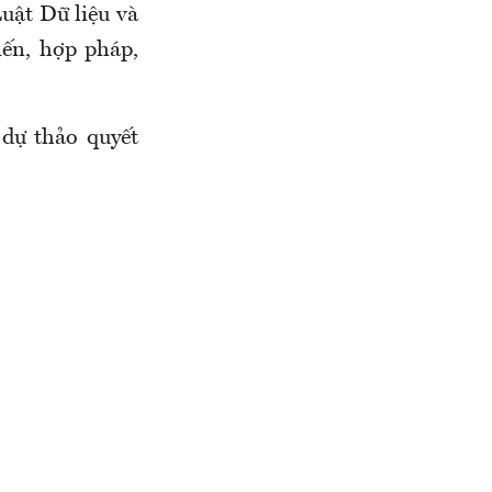
uật Dữ liệu và
ến, hợp pháp,
dự thảo quyết