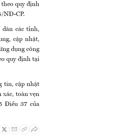
 theo quy định
25/NĐ-CP.
dân các tỉnh,
ung, cập nhật,
 ứng dụng công
eo quy định tại
 tin, cập nhật
h xác, toàn vẹn
 5 Điều 37 của