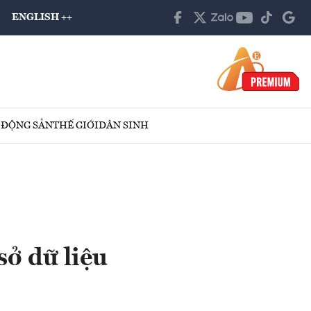
ENGLISH ++
 ĐỘNG SẢN
THẾ GIỚI
DÂN SINH
ở dữ liệu