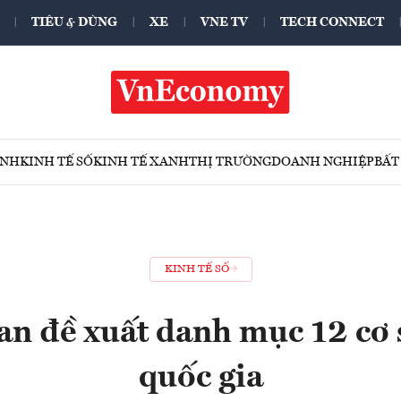
TIÊU & DÙNG
XE
VNE TV
TECH CONNECT
ÍNH
KINH TẾ SỐ
KINH TẾ XANH
THỊ TRƯỜNG
DOANH NGHIỆP
BẤT
KINH TẾ SỐ
an đề xuất danh mục 12 cơ s
quốc gia