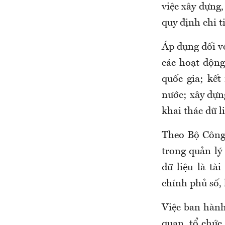
việc xây dựng,
quy định chi 
Áp dụng đối vớ
các hoạt động:
quốc gia; kết
nước; xây dựng
khai thác dữ 
Theo Bộ Công
trong quản lý 
dữ liệu là tà
chính phủ số, 
Việc ban hành
quan, tổ chức,