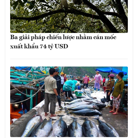
Ba giải pháp chiến lược nhằm cán mốc
xuất khẩu 74 tỷ USD