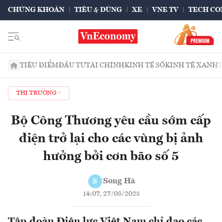
CHỨNG KHOÁN
TIÊU & DÙNG
XE
VNE TV
TECH CO
TIÊU ĐIỂM
ĐẦU TƯ
TÀI CHÍNH
KINH TẾ SỐ
KINH TẾ XANH
THỊ TRƯỜNG
Bộ Công Thương yêu cầu sớm cấp
điện trở lại cho các vùng bị ảnh
hưởng bởi cơn bão số 5
Song Hà
S
14:07, 27/08/2025
Tập đoàn Điện lực Việt Nam chỉ đạo các