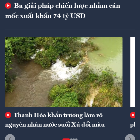
Ba giải pháp chiến lược nhằm cán
mốc xuất khẩu 74 tỷ USD
Thanh Hóa khẩn trương làm rõ
nguyên nhân nước suối Xú đổi màu
phí