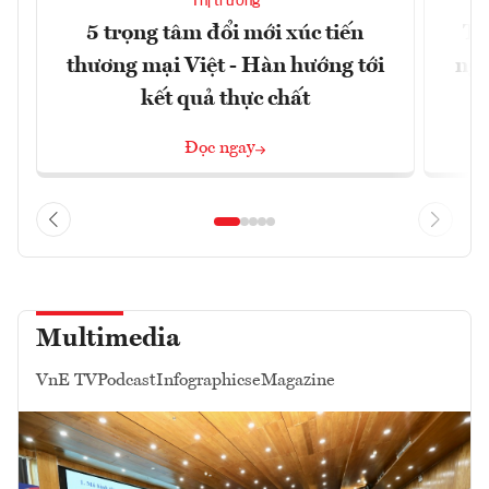
Thị trường
5 trọng tâm đổi mới xúc tiến
Th
thương mại Việt - Hàn hướng tới
ngh
kết quả thực chất
Đọc ngay
Multimedia
VnE TV
Podcast
Infographics
eMagazine