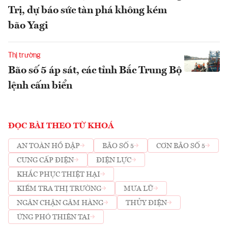
Trị, dự báo sức tàn phá không kém
bão Yagi
Thị trường
Bão số 5 áp sát, các tỉnh Bắc Trung Bộ
lệnh cấm biển
ĐỌC BÀI THEO TỪ KHOÁ
AN TOÀN HỒ ĐẬP
BÃO SỐ 5
CƠN BÃO SỐ 5
CUNG CẤP ĐIỆN
ĐIỆN LỰC
KHẮC PHỤC THIỆT HẠI
KIỂM TRA THỊ TRƯỜNG
MƯA LŨ
NGĂN CHẶN GĂM HÀNG
THỦY ĐIỆN
ỨNG PHÓ THIÊN TAI