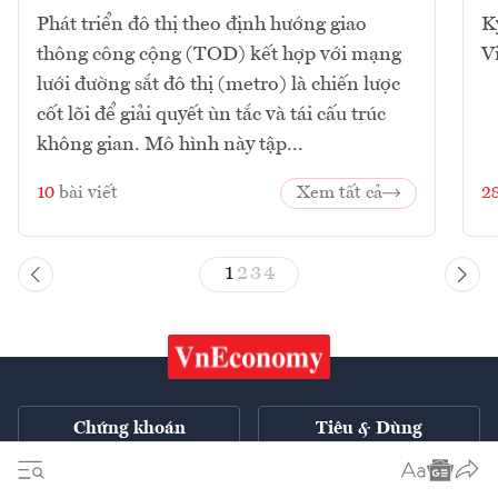
Phát triển đô thị theo định hướng giao
K
thông công cộng (TOD) kết hợp với mạng
V
lưới đường sắt đô thị (metro) là chiến lược
cốt lõi để giải quyết ùn tắc và tái cấu trúc
không gian. Mô hình này tập...
10
bài viết
Xem tất cả
2
1
2
3
4
Chứng khoán
Tiêu & Dùng
Xe
VnE TV