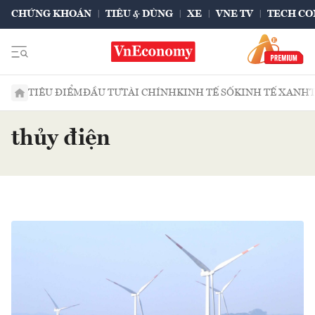
CHỨNG KHOÁN
TIÊU & DÙNG
XE
VNE TV
TECH CO
TIÊU ĐIỂM
ĐẦU TƯ
TÀI CHÍNH
KINH TẾ SỐ
KINH TẾ XANH
thủy điện