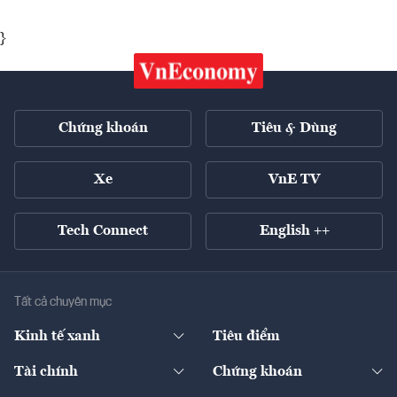
}
Chứng khoán
Tiêu & Dùng
Xe
VnE TV
Tech Connect
English ++
Tất cả chuyên mục
Kinh tế xanh
Tiêu điểm
Chuyển động xanh
Tài chính
Chứng khoán
Pháp lý
Ngân hàng
Doanh nghiệp niêm yết