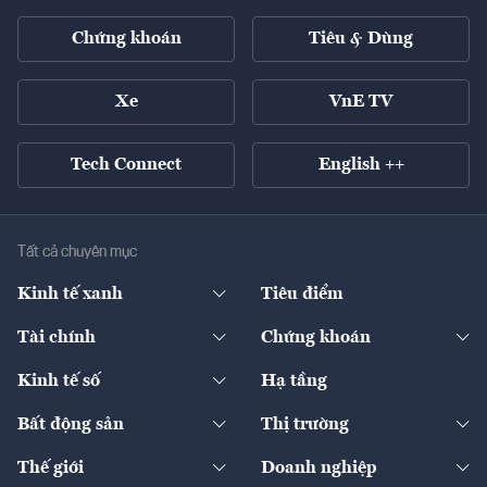
Chứng khoán
Tiêu & Dùng
Xe
VnE TV
Tech Connect
English ++
Tất cả chuyên mục
Kinh tế xanh
Tiêu điểm
Chuyển động xanh
Tài chính
Chứng khoán
Pháp lý
Ngân hàng
Doanh nghiệp niêm yết
Kinh tế số
Hạ tầng
Thương hiệu xanh
Thị trường vốn
Thị trường
Sản phẩm - Thị trường
Bất động sản
Thị trường
Diễn đàn
Thuế
Đầu tư
Tài sản số
Chính sách
Xuất nhập khẩu
Thế giới
Doanh nghiệp
Bảo hiểm
Quốc tế
Dịch vụ số