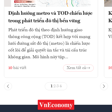
Định hướng metro và TOD chiến lược
K
trong phát triển đô thị bền vững
K
Phát triển đô thị theo định hướng giao
K
thông công cộng (TOD) kết hợp với mạng
V
lưới đường sắt đô thị (metro) là chiến lược
cốt lõi để giải quyết ùn tắc và tái cấu trúc
không gian. Mô hình này tập...
10
bài viết
Xem tất cả
2
1
2
3
4