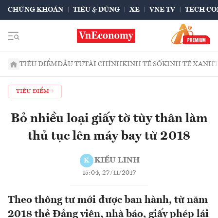
CHỨNG KHOÁN
TIÊU & DÙNG
XE
VNE TV
TECH CO
TIÊU ĐIỂM
ĐẦU TƯ
TÀI CHÍNH
KINH TẾ SỐ
KINH TẾ XANH
TIÊU ĐIỂM
Bỏ nhiều loại giấy tờ tùy thân làm
thủ tục lên máy bay từ 2018
KIỀU LINH
K
15:04, 27/11/2017
Theo thông tư mới được ban hành, từ năm
2018 thẻ Đảng viên, nhà báo, giấy phép lái