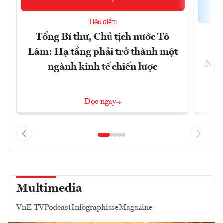
Tiêu điểm
Tổng Bí thư, Chủ tịch nước Tô
Lâm: Hạ tầng phải trở thành một
Ngà
ngành kinh tế chiến lược
Đọc ngay
Multimedia
VnE TV
Podcast
Infographics
eMagazine