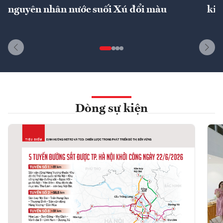
nguyên nhân nước suối Xú đổi màu
kin
Dòng sự kiện