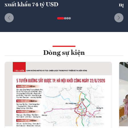
xuất khẩu 74 tỷ USD
ngu
Dòng sự kiện