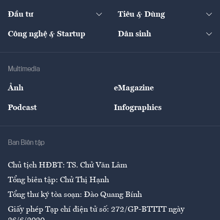
Dự án
Công nghiệp
Chuyển động 24h
Đối thoại
The Guide
Video
Đầu tư
Tiêu & Dùng
Quản trị số
Cafe BĐS
Thị trường
Kinh doanh
Kết nối
Tạp chí kinh tế Việt Nam
eMagazine
Nhà đầu tư
Du lịch
Công nghệ & Startup
Dân sinh
Tư vấn
Nông sản
Doanh nhân
Tư vấn Tiêu & Dùng
Infographics
Hạ tầng
Sức khỏe
Khung pháp lý
Doanh nghiệp
Địa phương
Thị trường
Bảo hiểm
Multimedia
Sự kiện
Nhân lực
Ảnh
eMagazine
Đẹp +
An sinh
Podcast
Infographics
Giải trí
Y tế
Nhà
Ban Biên tập
Ẩm thực
Chủ tịch HĐBT: TS. Chử Văn Lâm
Tổng biên tập: Chử Thị Hạnh
Tổng thư ký tòa soạn: Đào Quang Bính
Giấy phép Tạp chí điện tử số: 272/GP-BTTTT ngày