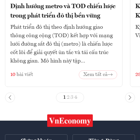
Định hướng metro và TOD chiến lược
K
trong phát triển đô thị bền vững
K
Phát triển đô thị theo định hướng giao
K
thông công cộng (TOD) kết hợp với mạng
V
lưới đường sắt đô thị (metro) là chiến lược
cốt lõi để giải quyết ùn tắc và tái cấu trúc
không gian. Mô hình này tập...
10
bài viết
Xem tất cả
2
1
2
3
4