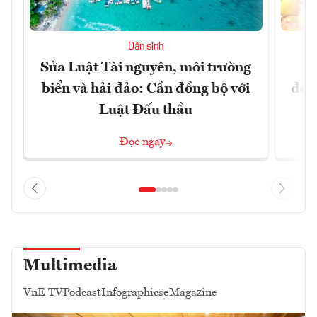
Dân sinh
Sửa Luật Tài nguyên, môi trường
L
biển và hải đảo: Cần đồng bộ với
đổi)
Luật Đấu thầu
Đọc ngay
Multimedia
VnE TV
Podcast
Infographics
eMagazine