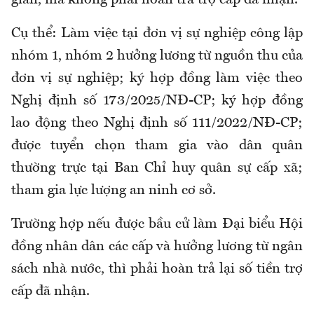
giản
, mà
không phải hoàn trả trợ cấp
đã nhận.
Cụ thể: L
àm việc tại đơn vị sự nghiệp công lập
nhóm 1, nhóm 2 hưởng lương từ nguồn thu của
đơn vị sự nghiệp; ký hợp đồng làm việc theo
Nghị định số 173/2025/NĐ-CP; ký hợp đồng
lao động theo Nghị định số 111/2022/NĐ-CP
;
được tuyển chọn tham gia vào dân quân
thường trực tại Ban Chỉ huy quân sự cấp xã
;
t
ham gia lực lượng an ninh cơ sở
.
Trường hợp nếu đ
ược bầu cử làm Đại biểu Hội
đồng nhân dân các cấp và hưởng lương từ ngân
sách nhà nước
,
thì phải hoàn trả lại số tiền trợ
cấp
đã
nhận.