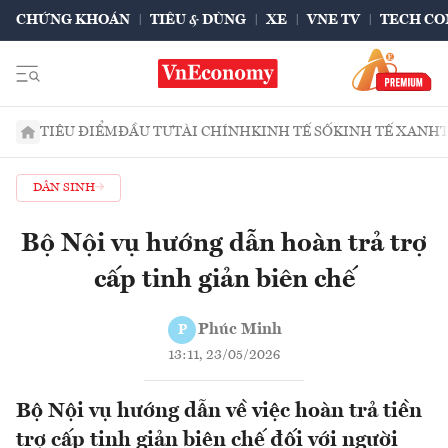
CHỨNG KHOÁN
TIÊU & DÙNG
XE
VNE TV
TECH CO
TIÊU ĐIỂM
ĐẦU TƯ
TÀI CHÍNH
KINH TẾ SỐ
KINH TẾ XANH
DÂN SINH
Bộ Nội vụ hướng dẫn hoàn trả trợ
cấp tinh giản biên chế
Phúc Minh
P
13:11, 23/05/2026
Bộ Nội vụ hướng dẫn về việc hoàn trả tiền
trợ cấp tinh giản biên chế đối với người