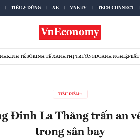
TIÊU & DÙNG
XE
VNE TV
TECH CONNECT
ÍNH
KINH TẾ SỐ
KINH TẾ XANH
THỊ TRƯỜNG
DOANH NGHIỆP
BẤT
TIÊU ĐIỂM
g Đinh La Thăng trấn an về
trong sân bay