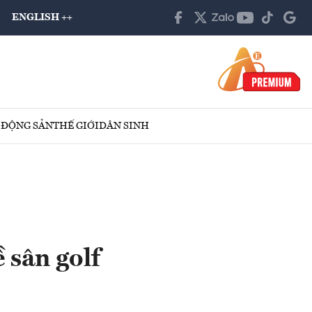
ENGLISH ++
 ĐỘNG SẢN
THẾ GIỚI
DÂN SINH
 sân golf