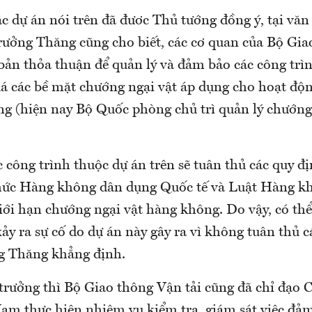
 dự án nói trên đã đươc Thủ tướng đồng ý, tại văn 
trưởng Thăng cũng cho biết, các cơ quan của Bộ Gi
 bản thỏa thuận để quản lý và đảm bảo các công trì
á các bề mặt chướng ngại vật áp dụng cho hoạt độ
g (hiện nay Bộ Quốc phòng chủ trì quản lý chướng
 công trình thuộc dự án trên sẽ tuân thủ các quy 
hức Hàng không dân dụng Quốc tế và Luật Hàng k
ới hạn chướng ngại vật hàng không. Do vậy, có thể 
y ra sự cố do dự án này gây ra vì không tuân thủ c
g Thăng khẳng định.
trưởng thì Bộ Giao thông Vận tải cũng đã chỉ đạo
m thực hiện nhiệm vụ kiểm tra, giám sát việc đả