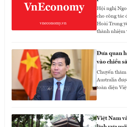
Hội nghị Ngoạ
cho công tác 
Hoài Trung yê
thành nhiệm v
Đưa quan hệ
vào chiều sâ
Chuyến thăm 
Australia đượ
toàn diện Việ
Việt Nam và