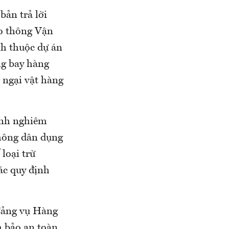
bản trả lời
ao thông Vận
nh thuộc dự án
ng bay hàng
 ngại vật hàng
định nghiêm
hông dân dụng
loại trừ
ác quy định
 Cảng vụ Hàng
m bảo an toàn