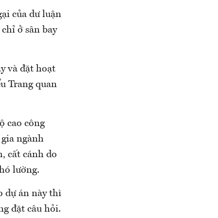
gại của dư luận
 chỉ ở sân bay
y và đặt hoạt
ểu Trang quan
độ cao công
n gia ngành
h, cất cánh do
hó lường.
o dự án này thì
g đặt câu hỏi.