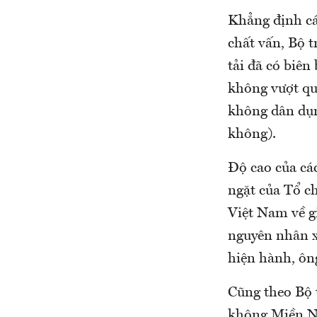
Khẳng định các
chất vấn, Bộ 
tải đã có biên
không vượt qu
không dân dụn
không).
Độ cao của các
ngặt của Tổ c
Việt Nam về gi
nguyên nhân xả
hiện hành, ôn
Cũng theo Bộ 
không Miền Na