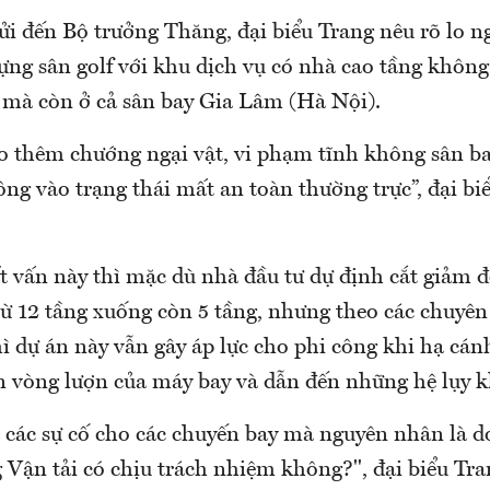
ửi đến Bộ trưởng Thăng, đại biểu Trang nêu rõ lo n
ựng sân golf với khu dịch vụ có nhà cao tầng không
mà còn ở cả sân bay Gia Lâm (Hà Nội).
ạo thêm chướng ngại vật, vi phạm tĩnh không sân ba
ng vào trạng thái mất an toàn thường trực”, đại bi
t vấn này thì mặc dù nhà đầu tư dự định cắt giảm 
từ 12 tầng xuống còn 5 tầng, nhưng theo các chuyê
 dự án này vẫn gây áp lực cho phi công khi hạ cán
 vòng lượn của máy bay và dẫn đến những hệ lụy k
 các sự cố cho các chuyến bay mà nguyên nhân là d
Vận tải có chịu trách nhiệm không?", đại biểu Tran