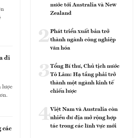
nước tới Australia và New
ớn
Zealand
ê
2
Phát triển xuất bản trở
thành ngành công nghiệp
văn hóa
a đi
3
Tổng Bí thư, Chủ tịch nước
Tô Lâm: Hạ tầng phải trở
thành một ngành kinh tế
n lược
chiến lược
hơn.
4
Việt Nam và Australia còn
nhiều dư địa mở rộng hợp
tác trong các lĩnh vực mới
 các