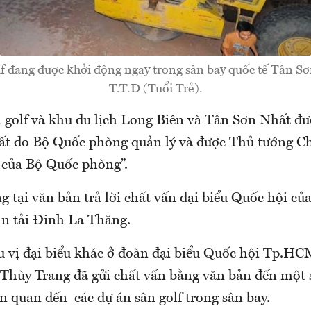
f đang được khởi động ngay trong sân bay quốc tế Tân S
T.T.D (Tuổi Trẻ).
n golf và khu du lịch Long Biên và Tân Sơn Nhất đư
đất do Bộ Quốc phòng quản lý và được Thủ tướng C
ị của Bộ Quốc phòng”.
g tại văn bản trả lời chất vấn đại biểu Quốc hội củ
n tải Đinh La Thăng.
u vị đại biểu khác ở đoàn đại biểu Quốc hội Tp.HCM
hùy Trang đã gửi chất vấn bằng văn bản đến một 
n quan đến các dự án sân golf trong sân bay.