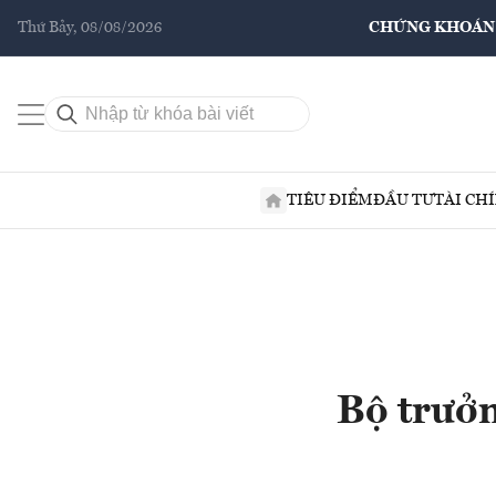
Thứ Bảy, 08/08/2026
CHỨNG KHOÁN
TIÊU ĐIỂM
ĐẦU TƯ
TÀI CH
Bộ trưởn