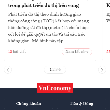
trong phát triển đô thị bền vững
K
Phát triển đô thị theo định hướng giao
K
thông công cộng (TOD) kết hợp với mạng
V
lưới đường sắt đô thị (metro) là chiến lược
cốt lõi để giải quyết ùn tắc và tái cấu trúc
không gian. Mô hình này tập...
10
bài viết
Xem tất cả
2
1
2
3
4
Chứng khoán
Tiêu & Dùng