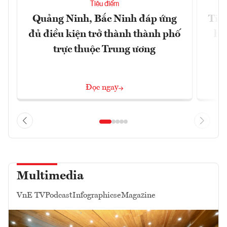
Tiêu điểm
Quảng Ninh, Bắc Ninh đáp ứng
Tiế
đủ điều kiện trở thành thành phố
hệ
trực thuộc Trung ương
Đọc ngay
Multimedia
VnE TV
Podcast
Infographics
eMagazine