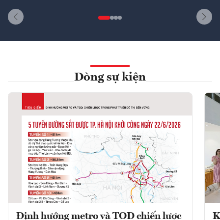
Dòng sự kiện
Định hướng metro và TOD chiến lược
K