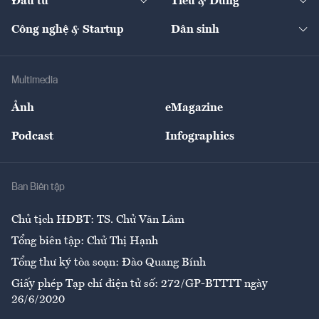
Đầu tư
Tiêu & Dùng
Quản trị số
Cafe BĐS
Thị trường
Kinh doanh
Kết nối
Tạp chí kinh tế Việt Nam
eMagazine
Nhà đầu tư
Du lịch
Công nghệ & Startup
Dân sinh
Tư vấn
Nông sản
Doanh nhân
Tư vấn Tiêu & Dùng
Infographics
Hạ tầng
Sức khỏe
Khung pháp lý
Doanh nghiệp
Địa phương
Thị trường
Bảo hiểm
Multimedia
Sự kiện
Nhân lực
Ảnh
eMagazine
Đẹp +
An sinh
Podcast
Infographics
Giải trí
Y tế
Nhà
Ban Biên tập
Ẩm thực
Chủ tịch HĐBT: TS. Chử Văn Lâm
Tổng biên tập: Chử Thị Hạnh
Tổng thư ký tòa soạn: Đào Quang Bính
Giấy phép Tạp chí điện tử số: 272/GP-BTTTT ngày
26/6/2020