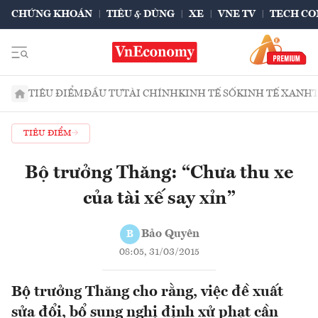
CHỨNG KHOÁN
TIÊU & DÙNG
XE
VNE TV
TECH CO
TIÊU ĐIỂM
ĐẦU TƯ
TÀI CHÍNH
KINH TẾ SỐ
KINH TẾ XANH
TIÊU ĐIỂM
Bộ trưởng Thăng: “Chưa thu xe
của tài xế say xỉn”
Bảo Quyên
B
08:05, 31/03/2015
Bộ trưởng Thăng cho rằng, việc đề xuất
sửa đổi, bổ sung nghị định xử phạt cần