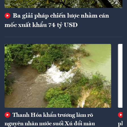
Ba giải pháp chiến lược nhằm cán
mốc xuất khẩu 74 tỷ USD
Thanh Hóa khẩn trương làm rõ
nguyên nhân nước suối Xú đổi màu
phí