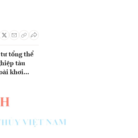
tư tổng thể
ghiệp tàu
goài khơi…