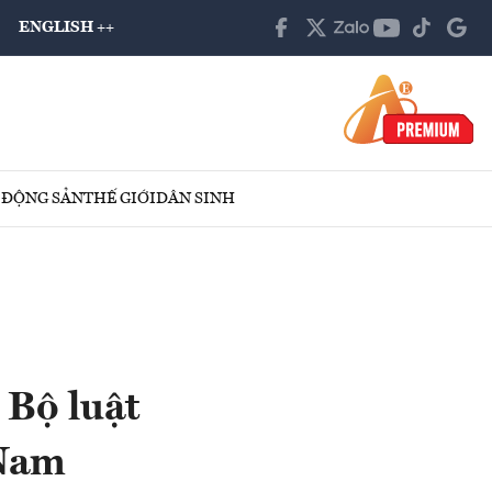
ENGLISH ++
 ĐỘNG SẢN
THẾ GIỚI
DÂN SINH
 Bộ luật
 Nam