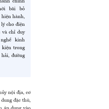
 hành chính
hời bãi bỏ
 hiện hành,
 lý cho điện
 và chỉ duy
 nghề kinh
 kiện trong
 hải, đường
ủy nội địa, cơ
 dung đặc thù,
h áp dụng vào