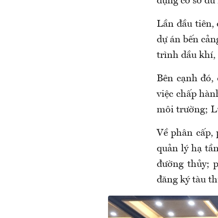
dựng cơ sở dữ 
Lần đầu tiên, 
dự án bến cảng
trình dầu khí,
Bên cạnh đó, 
việc chấp hàn
môi trường; L
Về phân cấp,
quản lý hạ tầ
đường thủy; 
đăng ký tàu th