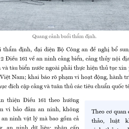
Quang cảnh buổi thẩm định.
i thẩm định, đại diện Bộ Công an đề nghị bổ sun
2 Điều 161 về an ninh cảng biển, cảng thủy nội địa
và tàu biển nước ngoài phải thực hiện thủ tục xin
 Việt Nam; khai báo rõ phạm vi hoạt động, hành tr
ục đích cập cảng và tuân thủ các tiêu chuẩn quốc tế
àn thiện Điều 161 theo hướng
m vi bảo đảm an ninh, không
Theo cơ quan c
ở an ninh vật lý mà bao gồm cả
thảo, luật 
, an ninh dữ liệu; phân cấp