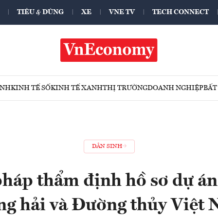
TIÊU & DÙNG
XE
VNE TV
TECH CONNECT
ÍNH
KINH TẾ SỐ
KINH TẾ XANH
THỊ TRƯỜNG
DOANH NGHIỆP
BẤT
DÂN SINH
háp thẩm định hồ sơ dự án
g hải và Đường thủy Việt