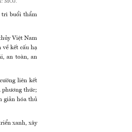
h: MOJ.
trì buổi thẩm
 thủy Việt Nam
 về kết cấu hạ
ải, an toàn, an
cường liên kết
đa phương thức;
n giản hóa thủ
riển xanh, xây