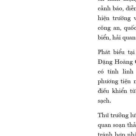
cảnh báo, diễn
hiện trường 
công an, quố
biển, hải qua
Phát biểu tạ
Đặng Hoàng O
có tính linh
phương tiện 
điều khiển t
sạch.
Thứ trưởng lư
quan soạn thả
tránh hợp nh