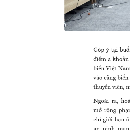
Góp ý tại buổ
điểm a khoản 
biển Việt Nam 
vào cảng biển
thuyền viên, m
Ngoài ra, ho
mở rộng phạ
chỉ giới hạn 
an ninh mạng