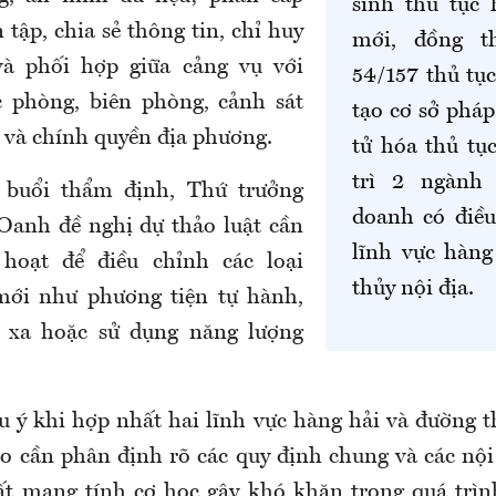
sinh thủ tục
 tập, chia sẻ thông tin, chỉ huy
mới, đồng t
và phối hợp giữa cảng vụ với
54/157 thủ tục
c phòng, biên phòng, cảnh sát
tạo cơ sở pháp
n và chính quyền địa phương.
tử hóa thủ tục
trì 2 ngành
i buổi thẩm định, Thứ trưởng
doanh có điều
anh đề nghị dự thảo luật cần
lĩnh vực hàng
 hoạt để điều chỉnh các loại
thủy nội địa.
mới như phương tiện tự hành,
ừ xa hoặc sử dụng năng lượng
u ý khi hợp nhất hai lĩnh vực hàng hải và đường th
o cần phân định rõ các quy định chung và các nội
ất mang tính cơ học gây khó khăn trong quá trìn