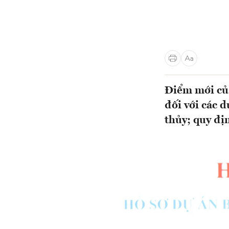
Điểm mới của
đối với các 
thủy; quy đị