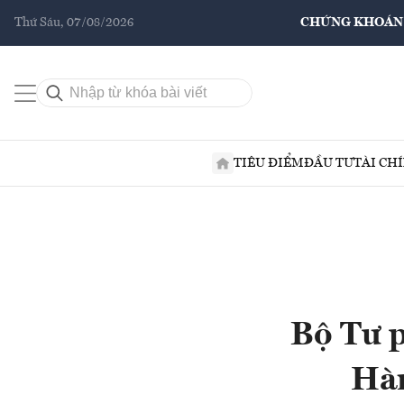
Thứ Sáu, 07/08/2026
CHỨNG KHOÁN
TIÊU ĐIỂM
ĐẦU TƯ
TÀI CH
Bộ Tư p
Hàn