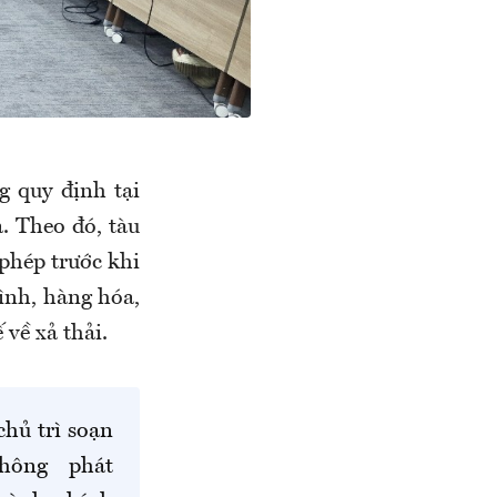
g quy định tại
. Theo đó, tàu
 phép trước khi
ình, hàng hóa,
 về xả thải.
hủ trì soạn
không phát