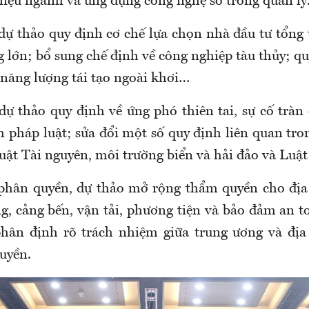
liệu ngành và ứng dụng công nghệ số trong quản lý
dự thảo quy định cơ chế lựa chọn nhà đầu tư tổng 
 lớn; bổ sung chế định về công nghiệp tàu thủy; q
 năng lượng tái tạo ngoài khơi…
dự thảo quy định về ứng phó thiên tai, sự cố tràn
h pháp luật; sửa đổi một số quy định liên quan tro
uật Tài nguyên, môi trường biển và hải đảo và Luật
 phân quyền, dự thảo mở rộng thẩm quyền cho địa
ng, cảng bến, vận tải, phương tiện và bảo đảm an t
phân định rõ trách nhiệm giữa trung ương và địa
uyền.