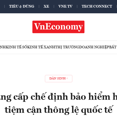
TIÊU & DÙNG
XE
VNE TV
TECH CONNECT
ÍNH
KINH TẾ SỐ
KINH TẾ XANH
THỊ TRƯỜNG
DOANH NGHIỆP
BẤT
DÂN SINH
ng cấp chế định bảo hiểm 
tiệm cận thông lệ quốc tế