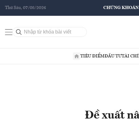
Thứ Sáu, 07/08/2026
CHỨNG KHOÁN
TIÊU ĐIỂM
ĐẦU TƯ
TÀI CH
Đề xuất nâ