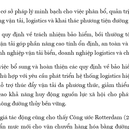
cơ sở pháp lý minh bạch cho việc phân bổ, quản trị 
g vận tải, logistics và khai thác phương tiện đường
 quy định về trách nhiệm bảo hiểm, bồi thường t
ận tải góp phần nâng cao tính ổn định, an toàn và
h nghiệp vận tải biển, doanh nghiệp logistics và c
việc bổ sung và hoàn thiện các quy định về bảo h
hù hợp với yêu cầu phát triển hệ thống logistics hi
hỗ trợ thúc đẩy vận tải đa phương thức, giảm thiểu
ao khả năng huy động nguồn lực xã hội cho phát
thông đường thủy bền vững.
giá tác động cũng cho thấy Công ước Rotterdam (
uẩn mực mới cho vận chuyển hàng hóa bằng đường 