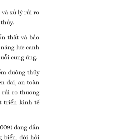
và xử lý rủi ro
 thủy.
ổn thất và bảo
 năng lực cạnh
huỗi cung ứng.
iểm đường thủy
ện đại, an toàn
 rủi ro thương
 triển kinh tế
2009) đang dần
biển, đòi hỏi