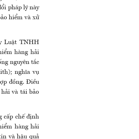
đổi pháp lý này
bảo hiểm và xử
g ty Luật TNHH
hiểm hàng hải
ống nguyên tắc
ith); nghĩa vụ
hợp đồng. Điều
hải và tái bảo
 cấp chế định
hiểm hàng hải
tin và hậu quả