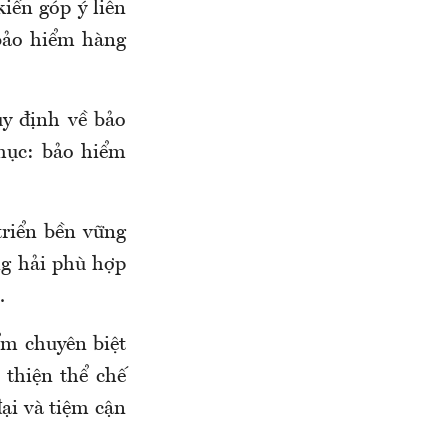
iến góp ý liên
 bảo hiểm hàng
uy định về bảo
mục: bảo hiểm
riển bền vững
ng hải phù hợp
.
ểm chuyên biệt
thiện thể chế
đại và tiệm cận