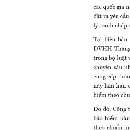
các quốc gia n
đặt ra yêu cầ
lý tranh chấp 
Tại biên bản 
DVHH Thăng L
trong bộ luật
chuyên sâu nh
cung cấp thôn
này làm hạn c
hiểm theo chu
Do đó, Công 
bảo hiểm hàn
theo chuẩn mự