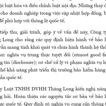
ội luật hóa và điều chỉnh luật nội địa. Những thay 
u cho doanh nghiệp trong việc cập nhật hợp đồng, 
để phù hợp với thông lệ quốc tế.
tiếp thu, giải trình, góp ý về vấn đề này, Côn
ong cho rằng các quy định hiện hành về bảo 
 vẫn mang tính khái quát và chưa hình thành hệ th
ư: nghĩa vụ trung thực tuyệt đối (utmost good fa
g tin (disclosure); cơ chế xử lý vi phạm nghĩa vụ 
hế khả năng phát triển thị trường bảo hiểm hàng 
ẩn quốc tế.
ty Luật TNHH DVHH Thăng Long kiến nghị nâng
g hải. Hoàn thiện các nguyên tắc cơ bản về bảo 
c quốc tế. Quy định rõ nghĩa vụ cung cấp thông 