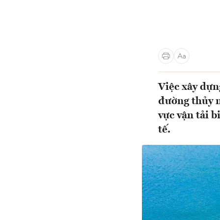
Việc xây dựn
đường thủy n
vực vận tải 
tế.