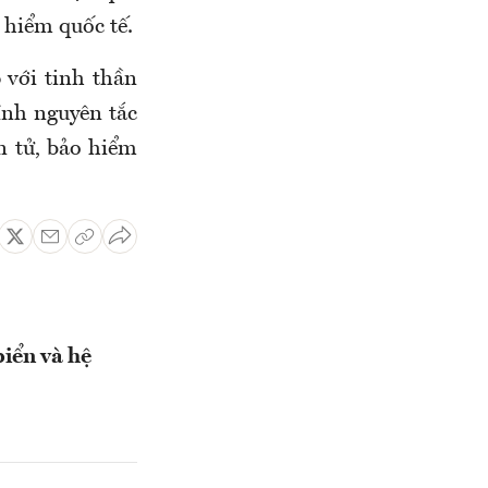
 hiểm quốc tế.
 với tinh thần
ính nguyên tắc
ện tử, bảo hiểm
biển và hệ