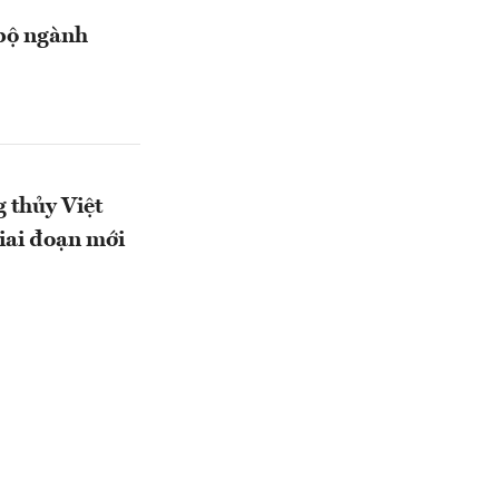
 bộ ngành
 thủy Việt
iai đoạn mới