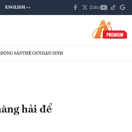
ENGLISH ++
 ĐỘNG SẢN
THẾ GIỚI
DÂN SINH
hàng hải để