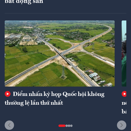
bất động sản
Điểm nhấn kỳ họp Quốc hội không
thường lệ lần thứ nhất
nôn
bất