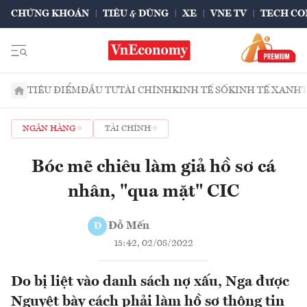
CHỨNG KHOÁN
TIÊU & DÙNG
XE
VNE TV
TECH CO
TIÊU ĐIỂM
ĐẦU TƯ
TÀI CHÍNH
KINH TẾ SỐ
KINH TẾ XANH
NGÂN HÀNG
TÀI CHÍNH
Bóc mẽ chiêu làm giả hồ sơ cá
nhân, "qua mặt" CIC
Đỗ Mến
Đ
15:42, 02/08/2022
Do bị liệt vào danh sách nợ xấu, Nga được
Nguyệt bày cách phải làm hồ sơ thông tin