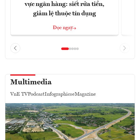
vực ngân hàng: siết rửa tiền,
v
giảm lệ thuộc tín dụng
Đọc ngay
Multimedia
VnE TV
Podcast
Infographics
eMagazine