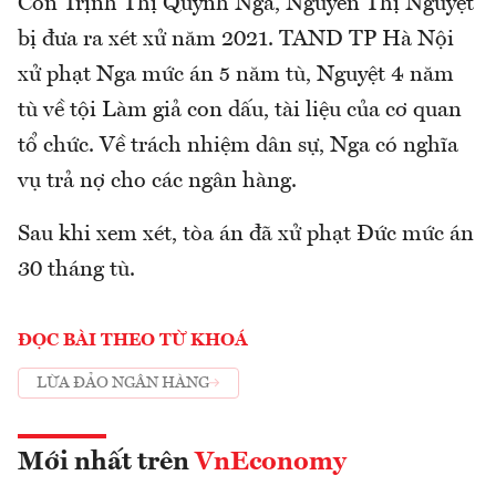
Còn Trịnh Thị Quỳnh Nga, Nguyễn Thị Nguyệt
bị đưa ra xét xử năm 2021. TAND TP Hà Nội
xử phạt Nga mức án 5 năm tù, Nguyệt 4 năm
tù về tội Làm giả con dấu, tài liệu của cơ quan
tổ chức. Về trách nhiệm dân sự, Nga có nghĩa
vụ trả nợ cho các ngân hàng.
Sau khi xem xét, tòa án đã xử phạt Đức mức án
30 tháng tù.
ĐỌC BÀI THEO TỪ KHOÁ
LỪA ĐẢO NGÂN HÀNG
Mới nhất trên
VnEconomy