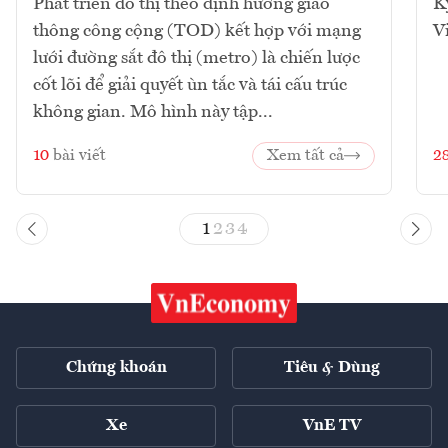
Phát triển đô thị theo định hướng giao
K
thông công cộng (TOD) kết hợp với mạng
V
lưới đường sắt đô thị (metro) là chiến lược
cốt lõi để giải quyết ùn tắc và tái cấu trúc
không gian. Mô hình này tập...
10
bài viết
Xem tất cả
2
1
2
3
4
Chứng khoán
Tiêu & Dùng
Xe
VnE TV