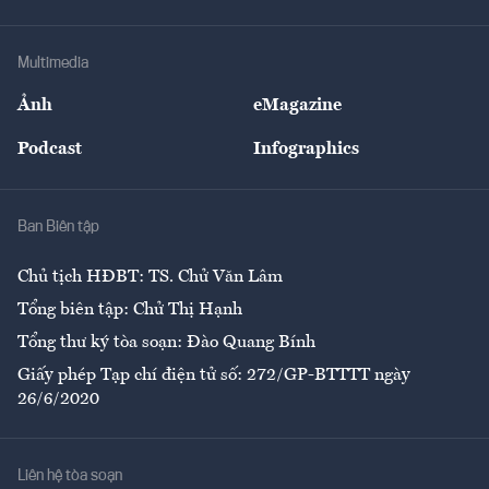
Tư vấn Tiêu & Dùng
Infographics
Hạ tầng
Sức khỏe
Khung pháp lý
Doanh nghiệp
Địa phương
Thị trường
Bảo hiểm
Multimedia
Sự kiện
Nhân lực
Ảnh
eMagazine
Đẹp +
An sinh
Podcast
Infographics
Giải trí
Y tế
Nhà
Ban Biên tập
Ẩm thực
Chủ tịch HĐBT: TS. Chử Văn Lâm
Tổng biên tập: Chử Thị Hạnh
Tổng thư ký tòa soạn: Đào Quang Bính
Giấy phép Tạp chí điện tử số: 272/GP-BTTTT ngày
26/6/2020
Liên hệ tòa soạn