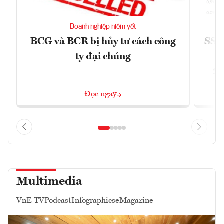
Doanh nghiệp niêm yết
BCG và BCR bị hủy tư cách công
SSI 
ty đại chúng
2/
Đọc ngay
Multimedia
VnE TV
Podcast
Infographics
eMagazine