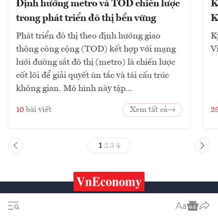
Định hướng metro và TOD chiến lược
K
trong phát triển đô thị bền vững
K
Phát triển đô thị theo định hướng giao
K
thông công cộng (TOD) kết hợp với mạng
V
lưới đường sắt đô thị (metro) là chiến lược
cốt lõi để giải quyết ùn tắc và tái cấu trúc
không gian. Mô hình này tập...
10
bài viết
Xem tất cả
2
1
2
3
4
Chứng khoán
Tiêu & Dùng