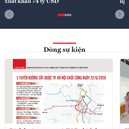
xuất khẩu 74 tỷ USD
ngu
Dòng sự kiện