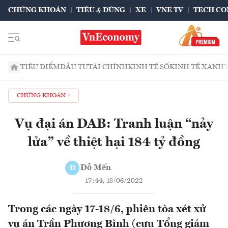
CHỨNG KHOÁN
TIÊU & DÙNG
XE
VNE TV
TECH CO
TIÊU ĐIỂM
ĐẦU TƯ
TÀI CHÍNH
KINH TẾ SỐ
KINH TẾ XANH
CHỨNG KHOÁN
Vụ đại án DAB: Tranh luận “nảy
lửa” về thiệt hại 184 tỷ đồng
Đỗ Mến
Đ
17:44, 18/06/2022
Trong các ngày 17-18/6, phiên tòa xét xử
vụ án Trần Phương Bình (cựu Tổng giám