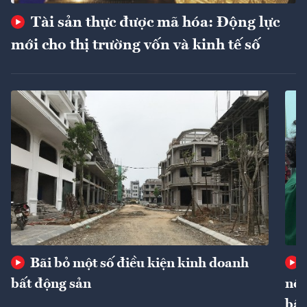
Tài sản thực được mã hóa: Động lực
mới cho thị trường vốn và kinh tế số
Bãi bỏ một số điều kiện kinh doanh
bất động sản
nôn
bất