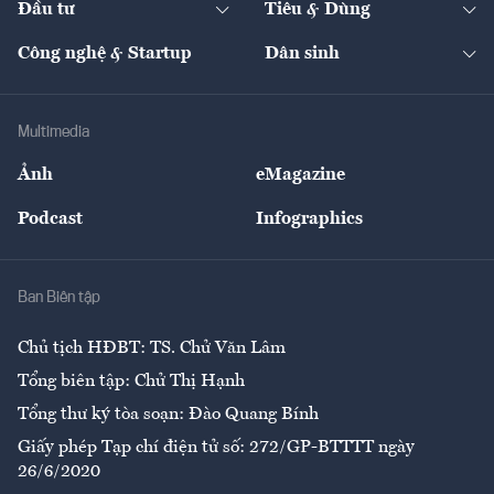
Đầu tư
Tiêu & Dùng
Quản trị số
Cafe BĐS
Thị trường
Kinh doanh
Kết nối
Tạp chí kinh tế Việt Nam
eMagazine
Nhà đầu tư
Du lịch
Công nghệ & Startup
Dân sinh
Tư vấn
Nông sản
Doanh nhân
Tư vấn Tiêu & Dùng
Infographics
Hạ tầng
Sức khỏe
Khung pháp lý
Doanh nghiệp
Địa phương
Thị trường
Bảo hiểm
Multimedia
Sự kiện
Nhân lực
Ảnh
eMagazine
Đẹp +
An sinh
Podcast
Infographics
Giải trí
Y tế
Nhà
Ban Biên tập
Ẩm thực
Chủ tịch HĐBT: TS. Chử Văn Lâm
Tổng biên tập: Chử Thị Hạnh
Tổng thư ký tòa soạn: Đào Quang Bính
Giấy phép Tạp chí điện tử số: 272/GP-BTTTT ngày
26/6/2020