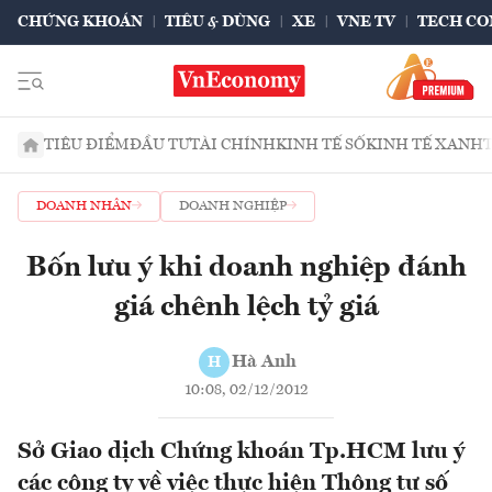
CHỨNG KHOÁN
TIÊU & DÙNG
XE
VNE TV
TECH CO
TIÊU ĐIỂM
ĐẦU TƯ
TÀI CHÍNH
KINH TẾ SỐ
KINH TẾ XANH
DOANH NHÂN
DOANH NGHIỆP
Bốn lưu ý khi doanh nghiệp đánh
giá chênh lệch tỷ giá
Hà Anh
H
10:08, 02/12/2012
Sở Giao dịch Chứng khoán Tp.HCM lưu ý
các công ty về việc thực hiện Thông tư số