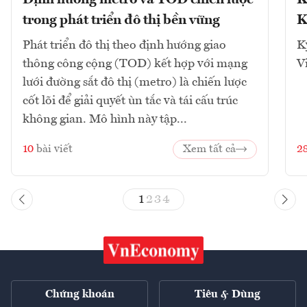
Định hướng metro và TOD chiến lược
K
trong phát triển đô thị bền vững
K
Phát triển đô thị theo định hướng giao
K
thông công cộng (TOD) kết hợp với mạng
V
lưới đường sắt đô thị (metro) là chiến lược
cốt lõi để giải quyết ùn tắc và tái cấu trúc
không gian. Mô hình này tập...
10
bài viết
Xem tất cả
2
1
2
3
4
Chứng khoán
Tiêu & Dùng