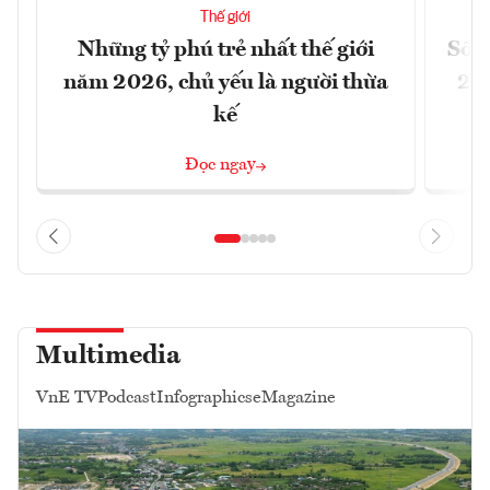
Thế giới
Những tỷ phú trẻ nhất thế giới
Số n
năm 2026, chủ yếu là người thừa
26%
kế
Đọc ngay
Multimedia
VnE TV
Podcast
Infographics
eMagazine