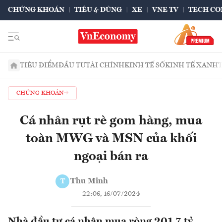
CHỨNG KHOÁN
TIÊU & DÙNG
XE
VNE TV
TECH CO
TIÊU ĐIỂM
ĐẦU TƯ
TÀI CHÍNH
KINH TẾ SỐ
KINH TẾ XANH
CHỨNG KHOÁN
Cá nhân rụt rè gom hàng, mua
toàn MWG và MSN của khối
ngoại bán ra
Thu Minh
T
22:06, 16/07/2024
Nhà đầu tư cá nhân mua ròng 201.7 tỷ