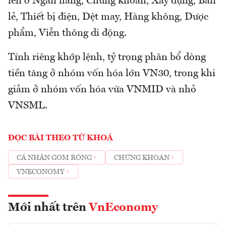
lên ở Ngân hàng, Chứng khoán, Xây dựng, Bán
lẻ, Thiết bị điện, Dệt may, Hàng không, Dược
phẩm, Viễn thông di động.
Tính riêng khớp lệnh, tỷ trọng phân bổ dòng
tiền tăng ở nhóm vốn hóa lớn VN30, trong khi
giảm ở nhóm vốn hóa vừa VNMID và nhỏ
VNSML.
ĐỌC BÀI THEO TỪ KHOÁ
CÁ NHÂN GOM RÒNG
CHỨNG KHOÁN
VNECONOMY
Mới nhất trên
VnEconomy