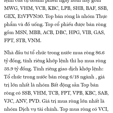
lệnh của tự doanh phiên ngày hôm nay gồm
MWG, VHM, VCB, KBC, LPB, SHB, BAF, SSB,
GEX, E1VFVN30. Top bán ròng là nhóm Thực
phẩm và đồ uống. Top cổ phiếu được bán ròng
gồm MSN, MBB, ACB, DBC, HPG, VIB, GAS,
FPT, STB, VNM.
Nhà đầu tư tổ chức trong nước mua ròng 86.6
tỷ đồng, tính riêng khớp lệnh thì họ mua ròng
35.9 tỷ đồng. Tính riêng giao dịch khớp lệnh:
Tổ chức trong nước bán ròng 6/18 ngành , giá
trị lớn nhất là nhóm Bất động sản Top bán
ròng có SSB, VHM, TCB, FPT, VPB, KBC, SAB,
VJC, ANV, PVD. Giá trị mua ròng lớn nhất là
nhóm Dịch vụ tài chính. Top mua ròng có VCI,