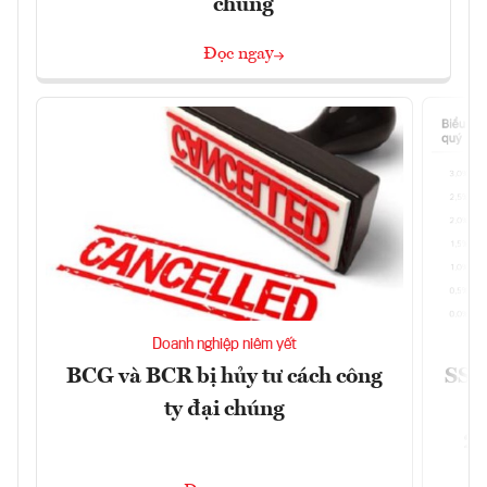
chúng
Đọc ngay
Doanh nghiệp niêm yết
BCG và BCR bị hủy tư cách công
SSI 
ty đại chúng
2/