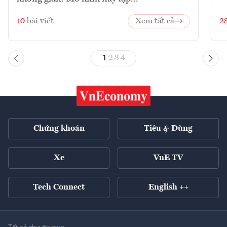
10
bài viết
Xem tất cả
2
1
2
3
4
Chứng khoán
Tiêu & Dùng
Xe
VnE TV
Tech Connect
English ++