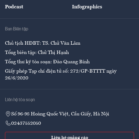
An sinh
Podcast
Infographics
Giải trí
Y tế
Nhà
Ban Biên tập
Ẩm thực
Chủ tịch HĐBT: TS. Chử Văn Lâm
Tổng biên tập: Chử Thị Hạnh
Tổng thư ký tòa soạn: Đào Quang Bính
Giấy phép Tạp chí điện tử số: 272/GP-BTTTT ngày
26/6/2020
Liên hệ tòa soạn
Số 96-98 Hoàng Quốc Việt, Cầu Giấy, Hà Nội
02437552050
Liên hệ quảng cáo