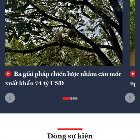
Ba giải pháp chiến lược nhằm cán mốc
xuất khẩu 74 tỷ USD
ngu
Dòng sự kiện