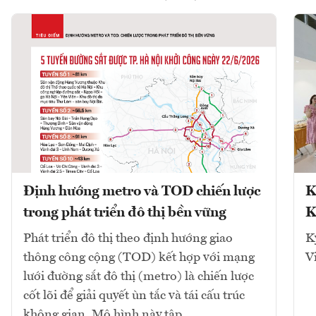
Định hướng metro và TOD chiến lược
K
trong phát triển đô thị bền vững
K
Phát triển đô thị theo định hướng giao
K
thông công cộng (TOD) kết hợp với mạng
V
lưới đường sắt đô thị (metro) là chiến lược
cốt lõi để giải quyết ùn tắc và tái cấu trúc
không gian. Mô hình này tập...