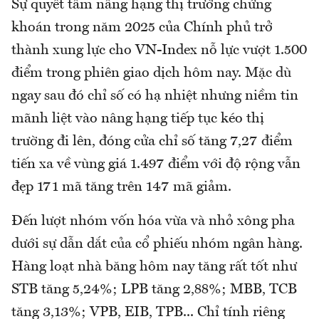
Sự quyết tâm nâng hạng thị trường chứng
khoán trong năm 2025 của Chính phủ trở
thành xung lực cho VN-Index nỗ lực vượt 1.500
điểm trong phiên giao dịch hôm nay. Mặc dù
ngay sau đó chỉ số có hạ nhiệt nhưng niềm tin
mãnh liệt vào nâng hạng tiếp tục kéo thị
trường đi lên, đóng cửa chỉ số tăng 7,27 điểm
tiến xa về vùng giá 1.497 điểm với độ rộng vẫn
đẹp 171 mã tăng trên 147 mã giảm.
Đến lượt nhóm vốn hóa vừa và nhỏ xông pha
dưới sự dẫn dắt của cổ phiếu nhóm ngân hàng.
Hàng loạt nhà băng hôm nay tăng rất tốt như
STB tăng 5,24%; LPB tăng 2,88%; MBB, TCB
tăng 3,13%; VPB, EIB, TPB... Chỉ tính riêng