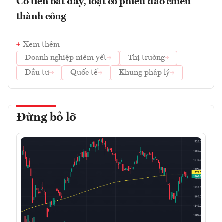
Có tiền bắt đáy, loạt cổ phiếu đảo chiều
thành công
Xem thêm
Doanh nghiệp niêm yết
Thị trường
Đầu tư
Quốc tế
Khung pháp lý
Đừng bỏ lỡ