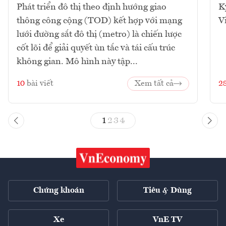
Phát triển đô thị theo định hướng giao
K
thông công cộng (TOD) kết hợp với mạng
V
lưới đường sắt đô thị (metro) là chiến lược
cốt lõi để giải quyết ùn tắc và tái cấu trúc
không gian. Mô hình này tập...
10
bài viết
Xem tất cả
2
1
2
3
4
Chứng khoán
Tiêu & Dùng
Xe
VnE TV