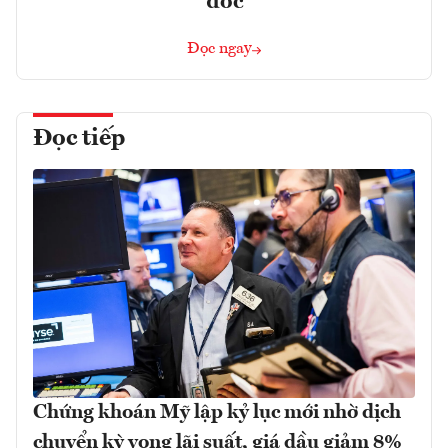
đốc
Đọc ngay
Đọc tiếp
Chứng khoán Mỹ lập kỷ lục mới nhờ dịch
chuyển kỳ vọng lãi suất, giá dầu giảm 8%