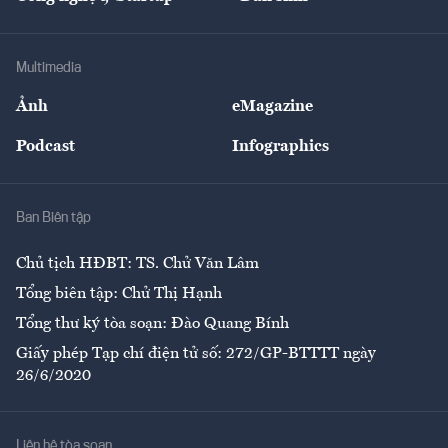
Tư vấn
Nông sản
Doanh nhân
Tư vấn Tiêu & Dùng
Infographics
Hạ tầng
Sức khỏe
Khung pháp lý
Doanh nghiệp
Địa phương
Thị trường
Bảo hiểm
Multimedia
Sự kiện
Nhân lực
Ảnh
eMagazine
Đẹp +
An sinh
Podcast
Infographics
Giải trí
Y tế
Nhà
Ban Biên tập
Ẩm thực
Chủ tịch HĐBT: TS. Chử Văn Lâm
Tổng biên tập: Chử Thị Hạnh
Tổng thư ký tòa soạn: Đào Quang Bính
Giấy phép Tạp chí điện tử số: 272/GP-BTTTT ngày
26/6/2020
Liên hệ tòa soạn