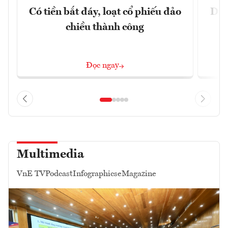
Có tiền bắt đáy, loạt cổ phiếu đảo
Dự 
chiều thành công
t
Đọc ngay
Multimedia
VnE TV
Podcast
Infographics
eMagazine