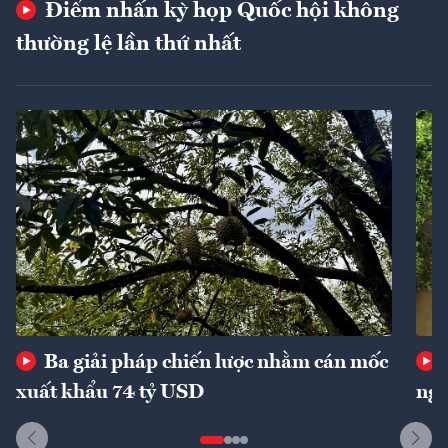
Điểm nhấn kỳ họp Quốc hội không
thường lệ lần thứ nhất
Ba giải pháp chiến lược nhằm cán mốc
xuất khẩu 74 tỷ USD
ngu