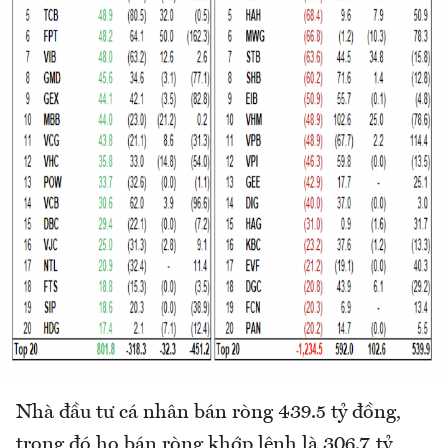
Nhà đầu tư cá nhân bán ròng 439.5 tỷ đồng,
trong đó họ bán ròng khớp lệnh là 306.7 tỷ