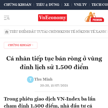
CHỨNG KHOÁN
TIÊU & DÙNG
XE
VNE TV
TECH CO
TIÊU ĐIỂM
ĐẦU TƯ
TÀI CHÍNH
KINH TẾ SỐ
KINH TẾ XANH
CHỨNG KHOÁN
Cá nhân tiếp tục bán ròng ở vùng
đỉnh lịch sử 1.500 điểm
Thu Minh
T
20:20, 18/07/2025
Trong phiên giao dịch VN-Index ba lần
chạm đỉnh 1.500 điểm, nhà đầu tư cá