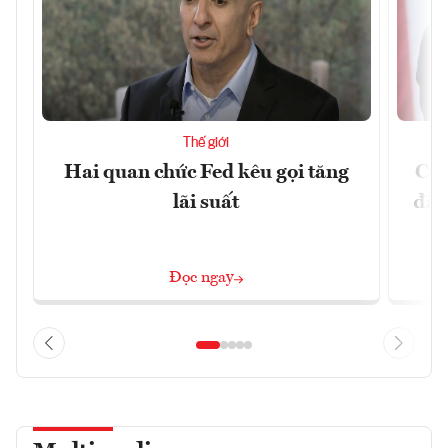
Thế giới
Hai quan chức Fed kêu gọi tăng
Chí
lãi suất
đã 
Đọc ngay