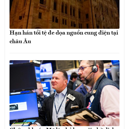
Hạn hán tồi tệ đe dọa nguồn cung điện tại
châu Âu