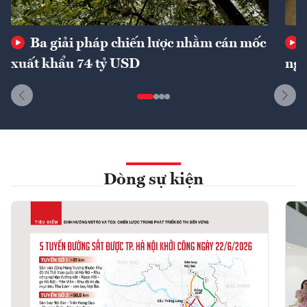
Ba giải pháp chiến lược nhằm cán mốc
xuất khẩu 74 tỷ USD
ngu
Dòng sự kiện