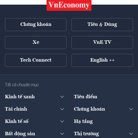
Chứng khoán
Tiêu & Dùng
Xe
VnE TV
Tech Connect
English ++
Tất cả chuyên mục
Kinh tế xanh
Tiêu điểm
Chuyển động xanh
Tài chính
Chứng khoán
Pháp lý
Ngân hàng
Doanh nghiệp niêm yết
Kinh tế số
Hạ tầng
Thương hiệu xanh
Thị trường vốn
Thị trường
Sản phẩm - Thị trường
Bất động sản
Thị trường
Diễn đàn