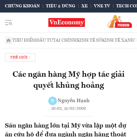
CHỨNG KHOÁN
TIÊU & DÙNG
XE
VNE TV
TECH CO
TIÊU ĐIỂM
ĐẦU TƯ
TÀI CHÍNH
KINH TẾ SỐ
KINH TẾ XANH
THẾ GIỚI
Các ngân hàng Mỹ hợp tác giải
quyết khủng hoảng
Nguyễn Hạnh
N
10:02, 15/02/2008
Sáu ngân hàng lớn tại Mỹ vừa lập một dự
án cứu hộ để đưa ngành ngân hàng thoát