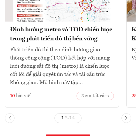
Định hướng metro và TOD chiến lược
K
trong phát triển đô thị bền vững
K
Phát triển đô thị theo định hướng giao
K
thông công cộng (TOD) kết hợp với mạng
V
lưới đường sắt đô thị (metro) là chiến lược
cốt lõi để giải quyết ùn tắc và tái cấu trúc
không gian. Mô hình này tập...
10
bài viết
Xem tất cả
2
1
2
3
4