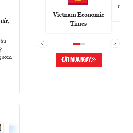
Tạp chí
Vietnam Economic
uất,
Times
Sáu
ỳ
g sớm
ĐẶT MUA NGAY