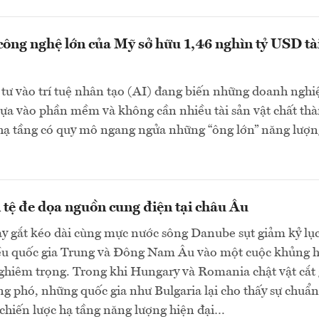
công nghệ lớn của Mỹ sở hữu 1,46 nghìn tỷ USD tà
tư vào trí tuệ nhân tạo (AI) đang biến những doanh nghi
ựa vào phần mềm và không cần nhiều tài sản vật chất th
 hạ tầng có quy mô ngang ngửa những “ông lớn” năng lượn
 tệ đe dọa nguồn cung điện tại châu Âu
y gắt kéo dài cùng mực nước sông Danube sụt giảm kỷ lụ
ều quốc gia Trung và Đông Nam Âu vào một cuộc khủng 
ghiêm trọng. Trong khi Hungary và Romania chật vật cắt
ng phó, những quốc gia như Bulgaria lại cho thấy sự chuẩn
 chiến lược hạ tầng năng lượng hiện đại…