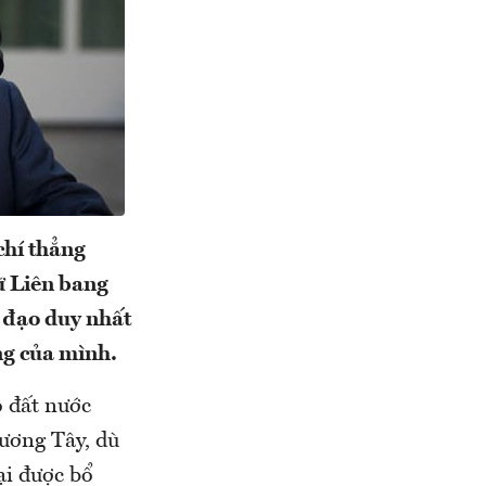
chí thẳng
ữ Liên bang
 đạo duy nhất
ng của mình.
o đất nước
ương Tây, dù
ại được bổ