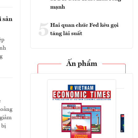
mạnh
i sản
5
Hai quan chức Fed kêu gọi
tăng lãi suất
ệp
ành
g
Ấn phẩm
c
hoảng
 giảm
 bị