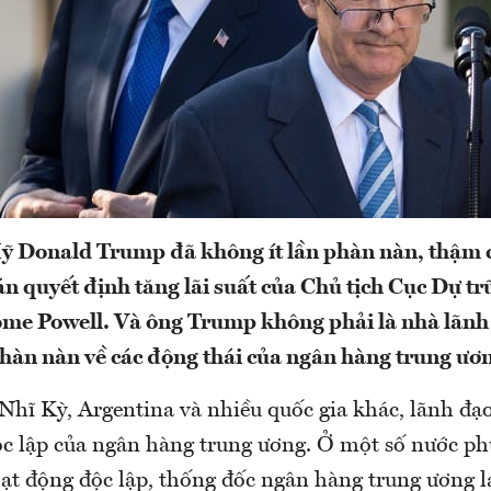
ỹ Donald Trump đã không ít lần phàn nàn, thậm 
n quyết định tăng lãi suất của Chủ tịch Cục Dự tr
me Powell. Và ông Trump không phải là nhà lãnh
 phàn nàn về các động thái của ngân hàng trung ươ
 Nhĩ Kỳ, Argentina và nhiều quốc gia khác, lãnh đạ
ộc lập của ngân hàng trung ương. Ở một số nước ph
ạt động độc lập, thống đốc ngân hàng trung ương l