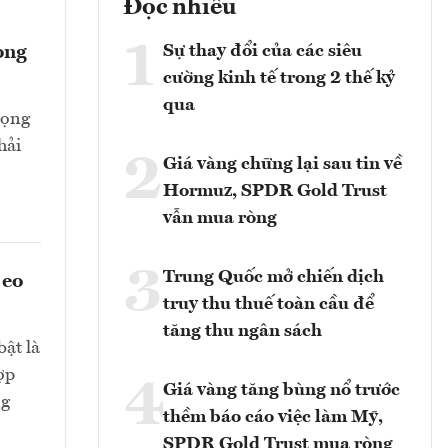
Đọc nhiều
1
Sự thay đổi của các siêu
ong
cường kinh tế trong 2 thế kỷ
qua
rọng
hải
2
Giá vàng chững lại sau tin về
Hormuz, SPDR Gold Trust
vẫn mua ròng
3
Trung Quốc mở chiến dịch
 eo
truy thu thuế toàn cầu để
tăng thu ngân sách
bật là
ợp
4
Giá vàng tăng bùng nổ trước
ng
thềm báo cáo việc làm Mỹ,
SPDR Gold Trust mua ròng