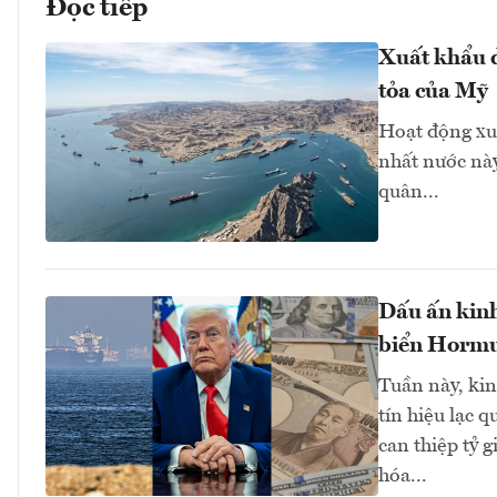
Đọc tiếp
Xuất khẩu d
tỏa của Mỹ
Hoạt động xu
nhất nước này
quân...
Dấu ấn kinh
biển Hormuz
Tuần này, kinh
tín hiệu lạc 
can thiệp tỷ 
hóa...