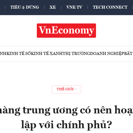
TIÊU & DÙNG
XE
VNE TV
TECH CONNECT
ÍNH
KINH TẾ SỐ
KINH TẾ XANH
THỊ TRƯỜNG
DOANH NGHIỆP
BẤT
THẾ GIỚI
hàng trung ương có nên hoạ
lập với chính phủ?