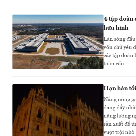
4 tập đoàn 
hữu hình
Làn sóng đầu 
vốn chủ yếu d
các tập đoàn
toàn cầu...
Hạn hán tồi
Nắng nóng ga
đang đẩy nhi
năng lượng n
sản xuất để ứ
vượt trội nhờ