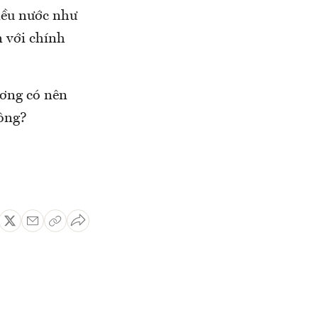
iều nước như
 với chính
ương có nên
hông?