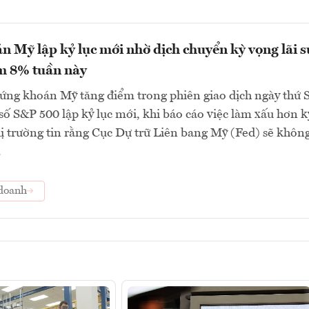
 Mỹ lập kỷ lục mới nhờ dịch chuyển kỳ vọng lãi s
m 8% tuần này
ứng khoán Mỹ tăng điểm trong phiên giao dịch ngày thứ 
ỉ số S&P 500 lập kỷ lục mới, khi báo cáo việc làm xấu hơn k
ị trường tin rằng Cục Dự trữ Liên bang Mỹ (Fed) sẽ khôn
.
doanh