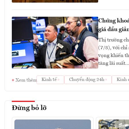
Chứng khoán
giá dầu giả
Thị trường ch
(7/8), với ch
vọng khiến th
tăng lãi suất..
Kinh tế
Chuyển động 24h
Kinh 
Xem thêm
Đừng bỏ lỡ