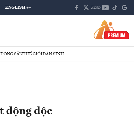
ENGLISH ++
 ĐỘNG SẢN
THẾ GIỚI
DÂN SINH
t động độc