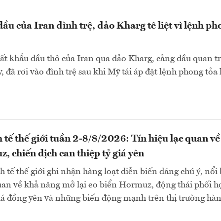
ầu của Iran đình trệ, đảo Kharg tê liệt vì lệnh ph
ất khẩu dầu thô của Iran qua đảo Kharg, cảng dầu quan t
, đã rơi vào đình trệ sau khi Mỹ tái áp đặt lệnh phong tỏa 
 tế thế giới tuần 2-8/8/2026: Tín hiệu lạc quan về
, chiến dịch can thiệp tỷ giá yên
 tế thế giới ghi nhận hàng loạt diễn biến đáng chú ý, nổi 
quan về khả năng mở lại eo biển Hormuz, động thái phối h
giá đồng yên và những biến động mạnh trên thị trường hà