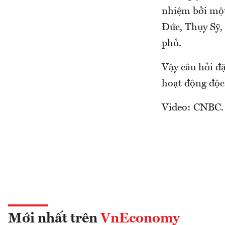
nhiệm bởi một
Đức, Thụy Sỹ,
phủ.
Vậy câu hỏi đặ
hoạt động độc
Video: CNBC.
Mới nhất trên
VnEconomy