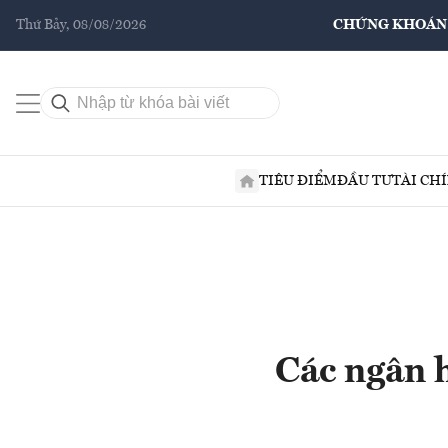
Thứ Bảy, 08/08/2026
CHỨNG KHOÁN
TIÊU ĐIỂM
ĐẦU TƯ
TÀI CH
Các ngân 