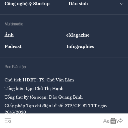
Nhà đầu tư
Du lịch
Công nghệ & Startup
Dân sinh
Tư vấn
Nông sản
Doanh nhân
Tư vấn Tiêu & Dùng
Infographics
Hạ tầng
Sức khỏe
Khung pháp lý
Doanh nghiệp
Địa phương
Thị trường
Bảo hiểm
Multimedia
Sự kiện
Nhân lực
Ảnh
eMagazine
Đẹp +
An sinh
Podcast
Infographics
Giải trí
Y tế
Nhà
Ban Biên tập
Ẩm thực
Chủ tịch HĐBT: TS. Chử Văn Lâm
Tổng biên tập: Chử Thị Hạnh
Tổng thư ký tòa soạn: Đào Quang Bính
Giấy phép Tạp chí điện tử số: 272/GP-BTTTT ngày
26/6/2020