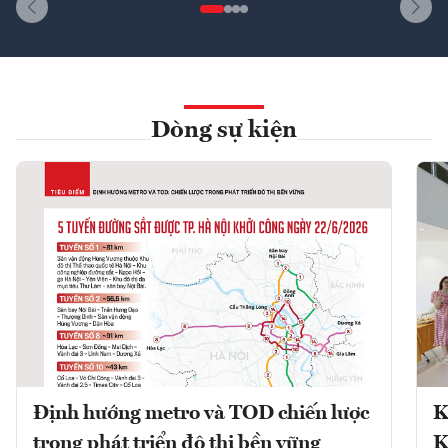
Dòng sự kiện
Định hướng metro và TOD chiến lược
K
trong phát triển đô thị bền vững
K