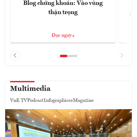
Blog chứng khoán: Vào vùng
V
thận trọng
ph
Đọc ngay
Multimedia
VnE TV
Podcast
Infographics
eMagazine