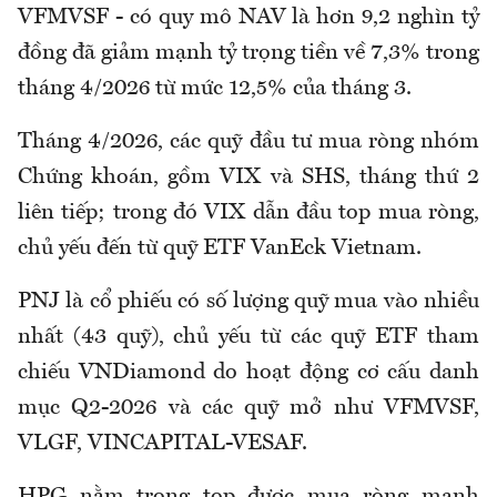
VFMVSF - có quy mô NAV là hơn 9,2 nghìn tỷ
đồng đã giảm mạnh tỷ trọng tiền về 7,3% trong
tháng 4/2026 từ mức 12,5% của tháng 3.
Tháng 4/2026, các quỹ đầu tư mua ròng nhóm
Chứng khoán, gồm VIX và SHS, tháng thứ 2
liên tiếp; trong đó VIX dẫn đầu top mua ròng,
chủ yếu đến từ quỹ ETF VanEck Vietnam.
PNJ là cổ phiếu có số lượng quỹ mua vào nhiều
nhất (43 quỹ), chủ yếu từ các quỹ ETF tham
chiếu VNDiamond do hoạt động cơ cấu danh
mục Q2-2026 và các quỹ mở như VFMVSF,
VLGF, VINCAPITAL-VESAF.
HPG nằm trong top được mua ròng mạnh