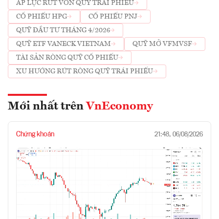
ÁP LỰC RÚT VỐN QUỸ TRÁI PHIẾU
CỔ PHIẾU HPG
CỔ PHIẾU PNJ
QUỸ ĐẦU TƯ THÁNG 4/2026
QUỸ ETF VANECK VIETNAM
QUỸ MỞ VFMVSF
TÀI SẢN RÒNG QUỸ CỔ PHIẾU
XU HƯỚNG RÚT RÒNG QUỸ TRÁI PHIẾU
Mới nhất trên
VnEconomy
Chứng khoán
21:48, 06/08/2026