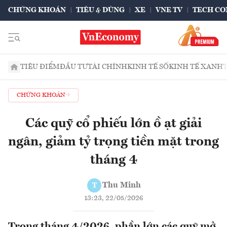
CHỨNG KHOÁN
TIÊU & DÙNG
XE
VNE TV
TECH CO
TIÊU ĐIỂM
ĐẦU TƯ
TÀI CHÍNH
KINH TẾ SỐ
KINH TẾ XANH
CHỨNG KHOÁN
Các quỹ cổ phiếu lớn ồ ạt giải
ngân, giảm tỷ trọng tiền mặt trong
tháng 4
Thu Minh
T
13:23, 22/05/2026
Trong tháng 4/2026, phần lớn các quỹ mở