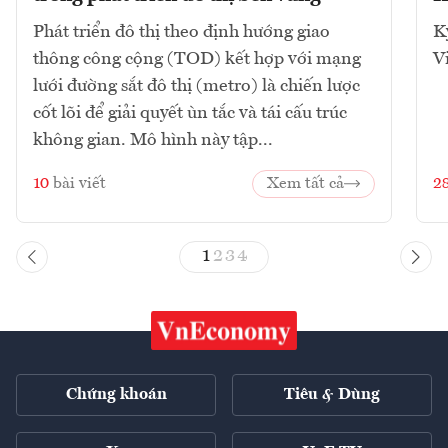
Phát triển đô thị theo định hướng giao
K
thông công cộng (TOD) kết hợp với mạng
V
lưới đường sắt đô thị (metro) là chiến lược
cốt lõi để giải quyết ùn tắc và tái cấu trúc
không gian. Mô hình này tập...
10
bài viết
Xem tất cả
2
1
2
3
4
Chứng khoán
Tiêu & Dùng