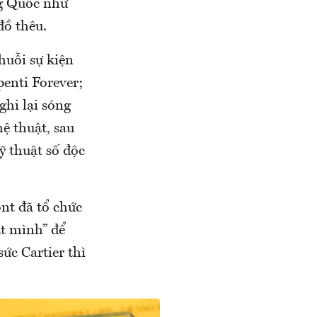
ng Quốc như
đồ thêu.
huỗi sự kiện
penti Forever;
ghi lại sóng
ệ thuật, sau
ỹ thuật số độc
nt đã tổ chức
t mình” để
ức Cartier thì