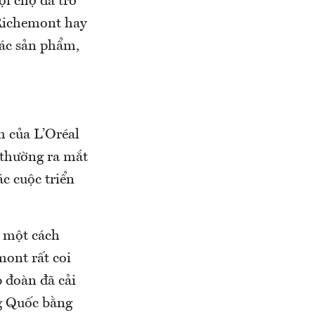
ội chợ đã trở
Richemont hay
các sản phẩm,
h của L’Oréal
 thường ra mắt
c cuộc triển
i một cách
mont rất coi
p đoàn đã cải
ng Quốc bằng