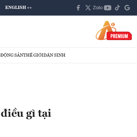
ENGLISH ++
 ĐỘNG SẢN
THẾ GIỚI
DÂN SINH
điều gì tại