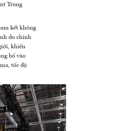
ont Trung
 cam kết không
ạnh do chính
giới, khiến
ông bố vào
ma, tốc độ