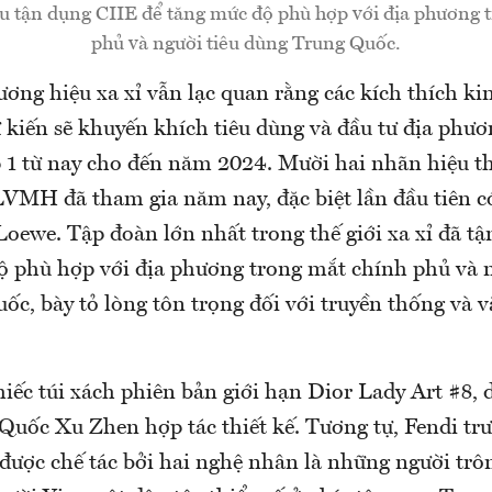
u tận dụng CIIE để tăng mức độ phù hợp với địa phương 
phủ và người tiêu dùng Trung Quốc.
ương hiệu xa xỉ vẫn lạc quan rằng các kích thích ki
 kiến sẽ khuyến khích tiêu dùng và đầu tư địa phươn
 1 từ nay cho đến năm 2024. Mười hai nhãn hiệu t
LVMH đã tham gia năm nay, đặc biệt lần đầu tiên có
Loewe. Tập đoàn lớn nhất trong thế giới xa xỉ đã t
ộ phù hợp với địa phương trong mắt chính phủ và n
c, bày tỏ lòng tôn trọng đối với truyền thống và v
hiếc túi xách phiên bản giới hạn Dior Lady Art #8, 
 Quốc Xu Zhen hợp tác thiết kế. Tương tự, Fendi tr
 được chế tác bởi hai nghệ nhân là những người trôn