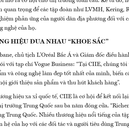
i mở ra cơ hội cho thị trường toàn cầu. Kể từ đó, h
m quan trọng để các tập đoàn như LVMH, Kering, 
ghiệm phản ứng của người dân địa phương đối với 
g nghệ của họ.
NG HIỆU ĐUA NHAU “KHOE SẮC”
bane, chủ tịch L’Oréal Bắc Á và Giám đốc điều hàn
i với tạp chí Vogue Business: “Tại CIIE, chúng tôi
m và công nghệ làm đẹp tốt nhất của mình, biến cá
hội giới thiệu sản phẩm và thu hút khách hàng”.
ương hiệu xa xỉ quốc tế, CIIE là cơ hội để kết nối lạ
thị trường Trung Quốc sau ba năm đóng cửa. “Riche
ng Trung Quốc. Nhiều thương hiệu nổi tiếng của tậ
n hệ của họ với các đối tác và người tiêu dùng Tru