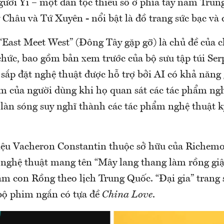
gười Yi – một dân tộc thiểu số ở phía tây nam Tru
hâu và Tứ Xuyên - nổi bật là đồ trang sức bạc và 
“East Meet West” (Đông Tây gặp gỡ) là chủ đề của c
chức, bao gồm bản xem trước của bộ sưu tập túi Ser
ắp đặt nghệ thuật được hỗ trợ bởi AI có khả năng 
im của người dùng khi họ quan sát các tác phẩm ngh
 làn sóng suy nghĩ thành các tác phẩm nghệ thuật k
ệu Vacheron Constantin thuộc sở hữu của Richemo
 nghệ thuật mang tên “Mây lang thang làm rồng giậ
 con Rồng theo lịch Trung Quốc. “Đại gia” trang s
bộ phim ngắn có tựa đề
China Love
.