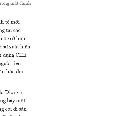
trong mắt chính
nh tế mới
g tại các
huộc sở hữu
 sự xuất hiện
ận dụng CIIE
gười tiêu
ăn hóa địa
do Dior và
ưng bày một
g coi di sản