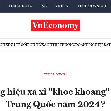
TIÊU & DÙNG
XE
VNE TV
TECH CONNECT
ÍNH
KINH TẾ SỐ
KINH TẾ XANH
THỊ TRƯỜNG
DOANH NGHIỆP
BẤT
TIÊU & DÙNG
 hiệu xa xỉ "khoe khoang" 
Trung Quốc năm 2024?