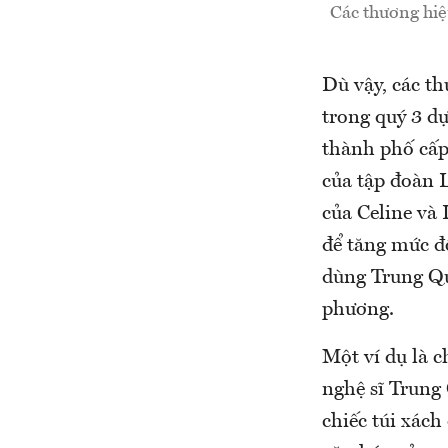
Các thương hiệ
Dù vậy, các th
trong quý 3 dự
thành phố cấp
của tập đoàn 
của Celine và 
để tăng mức đ
dùng Trung Quố
phương.
Một ví dụ là c
nghệ sĩ Trung
chiếc túi xách