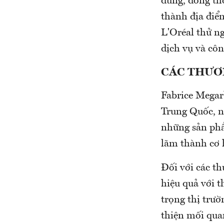
dùng, đồng thờ
thành địa điể
L'Oréal thử n
dịch vụ và côn
CÁC THƯƠ
Fabrice Megar
Trung Quốc, nó
những sản phẩ
lãm thành cơ 
Đối với các th
hiệu quả với 
trọng thị trườ
thiện mối qua