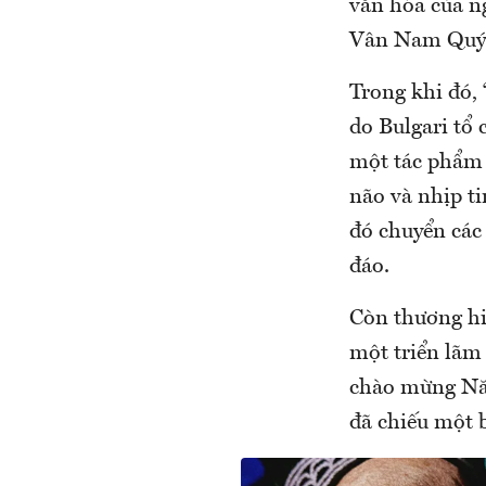
văn hóa của n
Vân Nam Quý C
Trong khi đó, 
do Bulgari tổ 
một tác phẩm s
não và nhịp t
đó chuyển các
đáo.
Còn thương hi
một triển lãm
chào mừng Năm
đã chiếu một 