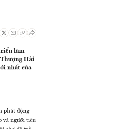
triển lãm
i Thượng Hải
ới nhất của
h phát động
 và người tiêu