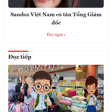
Sandoz Việt Nam có tân Tổng Giám
đốc
Đọc ngay
Đọc tiếp