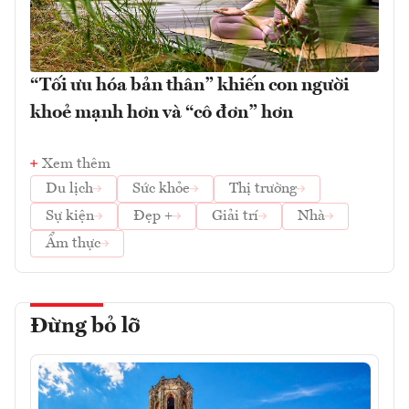
“Tối ưu hóa bản thân” khiến con người
khoẻ mạnh hơn và “cô đơn” hơn
Xem thêm
Du lịch
Sức khỏe
Thị trường
Sự kiện
Đẹp +
Giải trí
Nhà
Ẩm thực
Đừng bỏ lỡ