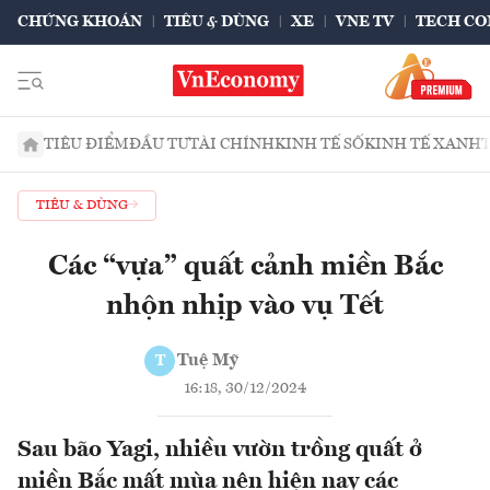
CHỨNG KHOÁN
TIÊU & DÙNG
XE
VNE TV
TECH CO
TIÊU ĐIỂM
ĐẦU TƯ
TÀI CHÍNH
KINH TẾ SỐ
KINH TẾ XANH
TIÊU & DÙNG
Các “vựa” quất cảnh miền Bắc
nhộn nhịp vào vụ Tết
Tuệ Mỹ
T
16:18, 30/12/2024
Sau bão Yagi, nhiều vườn trồng quất ở
miền Bắc mất mùa nên hiện nay các