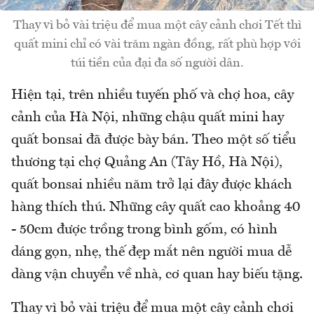
Thay vì bỏ vài triệu để mua một cây cảnh chơi Tết thì
quất mini chỉ có vài trăm ngàn đồng, rất phù hợp với
túi tiền của đại đa số người dân.
Hiện tại, trên nhiều tuyến phố và chợ hoa, cây
cảnh của Hà Nội, những chậu quất mini hay
quất bonsai đã được bày bán. Theo một số tiểu
thương tại chợ Quảng An (Tây Hồ, Hà Nội),
quất bonsai nhiều năm trở lại đây được khách
hàng thích thú. Những cây quất cao khoảng 40
- 50cm được trồng trong bình gốm, có hình
dáng gọn, nhẹ, thế đẹp mắt nên người mua dễ
dàng vận chuyển về nhà, cơ quan hay biếu tặng.
Thay vì bỏ vài triệu để mua một cây cảnh chơi