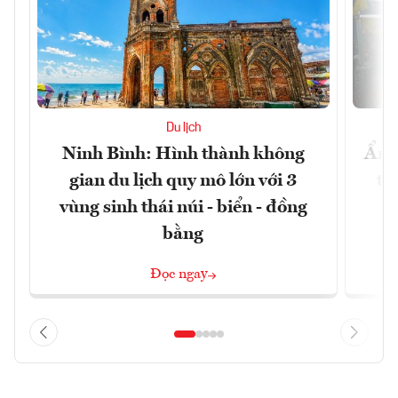
Du lịch
Ninh Bình: Hình thành không
Ẩm 
gian du lịch quy mô lớn với 3
tê
vùng sinh thái núi - biển - đồng
bằng
Đọc ngay