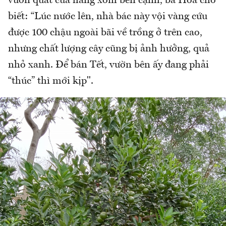
vườn quất của hàng xóm bên cạnh, bà Hoa cho
biết: “Lúc nước lên, nhà bác này vội vàng cứu
được 100 chậu ngoài bãi về trồng ở trên cao,
nhưng chất lượng cây cũng bị ảnh hưởng, quả
nhỏ xanh. Để bán Tết, vườn bên ấy đang phải
“thúc” thì mới kịp".