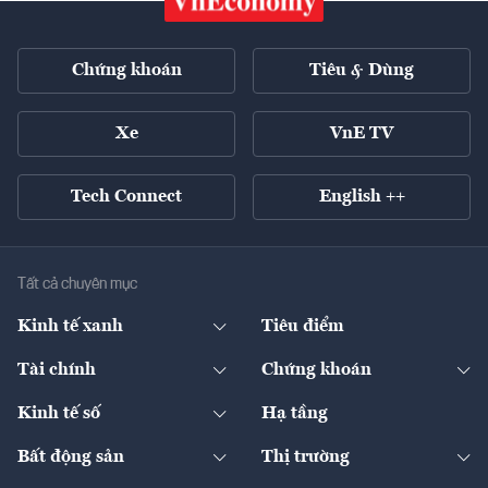
Chứng khoán
Tiêu & Dùng
Xe
VnE TV
Tech Connect
English ++
Tất cả chuyên mục
Kinh tế xanh
Tiêu điểm
Chuyển động xanh
Tài chính
Chứng khoán
Pháp lý
Ngân hàng
Doanh nghiệp niêm yết
Kinh tế số
Hạ tầng
Thương hiệu xanh
Thị trường vốn
Thị trường
Sản phẩm - Thị trường
Bất động sản
Thị trường
Diễn đàn
Thuế
Đầu tư
Tài sản số