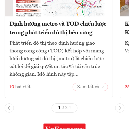
Định hướng metro và TOD chiến lược
K
trong phát triển đô thị bền vững
K
Phát triển đô thị theo định hướng giao
K
thông công cộng (TOD) kết hợp với mạng
V
lưới đường sắt đô thị (metro) là chiến lược
cốt lõi để giải quyết ùn tắc và tái cấu trúc
không gian. Mô hình này tập...
10
bài viết
Xem tất cả
2
1
2
3
4