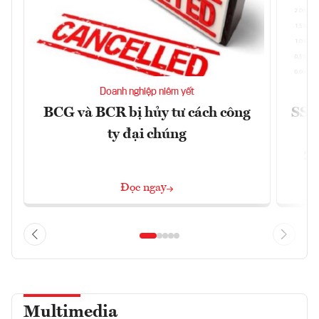
Doanh nghiệp niêm yết
BCG và BCR bị hủy tư cách công
SSI 
ty đại chúng
2/
Đọc ngay
Multimedia