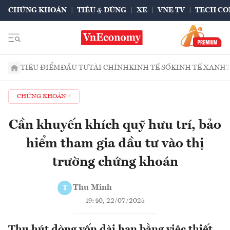
CHỨNG KHOÁN
TIÊU & DÙNG
XE
VNE TV
TECH CO
TIÊU ĐIỂM
ĐẦU TƯ
TÀI CHÍNH
KINH TẾ SỐ
KINH TẾ XANH
CHỨNG KHOÁN
Cần khuyến khích quỹ hưu trí, bảo
hiểm tham gia đầu tư vào thị
trường chứng khoán
Thu Minh
T
19:40, 22/07/2025
Thu hút dòng vốn dài hạn bằng việc thiết