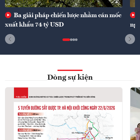
Ba giải pháp chiến lược nhằm cán mốc
xuất khẩu 74 tỷ USD
ngu
Dòng sự kiện