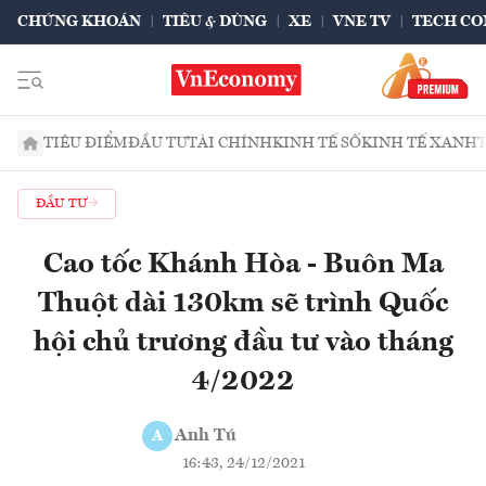
CHỨNG KHOÁN
TIÊU & DÙNG
XE
VNE TV
TECH CO
TIÊU ĐIỂM
ĐẦU TƯ
TÀI CHÍNH
KINH TẾ SỐ
KINH TẾ XANH
ĐẦU TƯ
Cao tốc Khánh Hòa - Buôn Ma
Thuột dài 130km sẽ trình Quốc
hội chủ trương đầu tư vào tháng
4/2022
Anh Tú
A
16:43, 24/12/2021