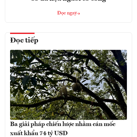
Đọc ngay
Đọc tiếp
Ba giải pháp chiến lược nhằm cán mốc
xuất khẩu 74 tỷ USD