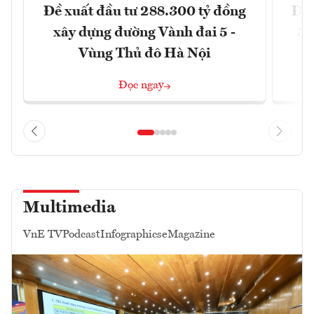
Đề xuất đầu tư 288.300 tỷ đồng
Đồn
xây dựng đường Vành đai 5 -
3 
Vùng Thủ đô Hà Nội
Đọc ngay
Multimedia
VnE TV
Podcast
Infographics
eMagazine