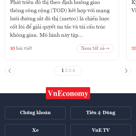
Phát triển đô thị theo định hướng giao
K
thông công cộng (TOD) kết hợp với mạng
V
lưới đường sắt đô thị (metro) là chiến lược
cốt lõi để giải quyết ùn tắc và tái cấu trúc
không gian. Mô hình này tập...
10
bài viết
Xem tất cả
2
1
2
3
4
Chứng khoán
Tiêu & Dùng
Xe
VnE TV