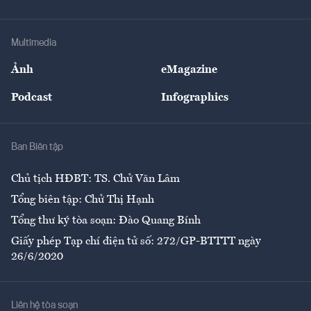
Doanh nhân
Tư vấn Tiêu & Dùng
Infographics
Hạ tầng
Sức khỏe
Khung pháp lý
Doanh nghiệp
Địa phương
Thị trường
Bảo hiểm
Multimedia
Sự kiện
Nhân lực
Ảnh
eMagazine
Đẹp +
An sinh
Podcast
Infographics
Giải trí
Y tế
Nhà
Ban Biên tập
Ẩm thực
Chủ tịch HĐBT: TS. Chử Văn Lâm
Tổng biên tập: Chử Thị Hạnh
Tổng thư ký tòa soạn: Đào Quang Bính
Giấy phép Tạp chí điện tử số: 272/GP-BTTTT ngày
26/6/2020
Liên hệ tòa soạn