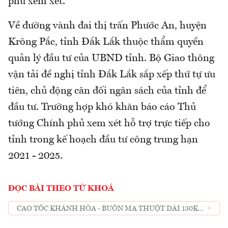
phủ xem xét.
Về đường vành đai thị trấn Phước An, huyện
Krông Pắc, tỉnh Đắk Lắk thuộc thẩm quyền
quản lý đầu tư của UBND tỉnh. Bộ Giao thông
vận tải đề nghị tỉnh Đắk Lắk sắp xếp thứ tự ưu
tiên, chủ động cân đối ngân sách của tỉnh để
đầu tư. Trường hợp khó khăn báo cáo Thủ
tướng Chính phủ xem xét hỗ trợ trực tiếp cho
tỉnh trong kế hoạch đầu tư công trung hạn
2021 - 2025.
ĐỌC BÀI THEO TỪ KHOÁ
CAO TỐC KHÁNH HÒA - BUÔN MA THUỘT DÀI 130KM
SẼ TRÌNH QUỐC HỘI CHỦ TRƯƠNG ĐẦU TƯ VÀO