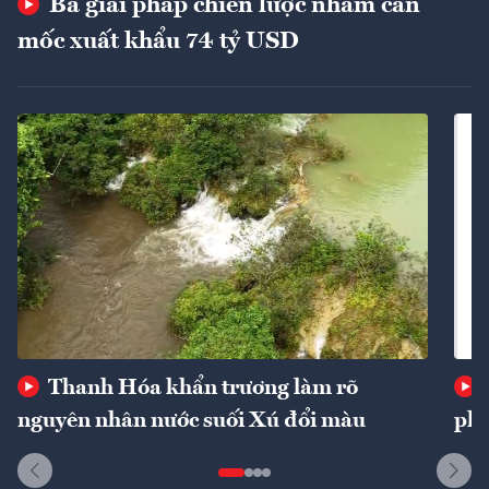
Ba giải pháp chiến lược nhằm cán
mốc xuất khẩu 74 tỷ USD
Thanh Hóa khẩn trương làm rõ
nguyên nhân nước suối Xú đổi màu
phí