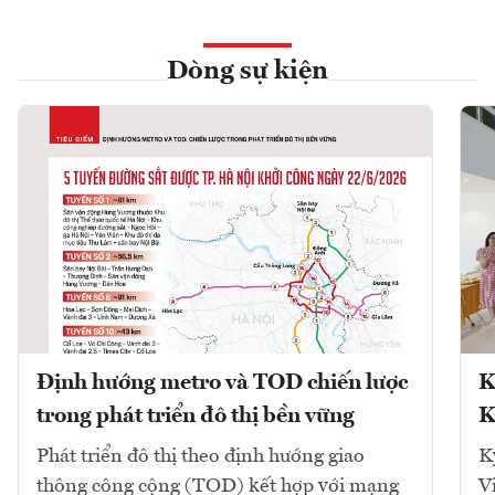
Dòng sự kiện
Định hướng metro và TOD chiến lược
K
trong phát triển đô thị bền vững
K
Phát triển đô thị theo định hướng giao
K
thông công cộng (TOD) kết hợp với mạng
V