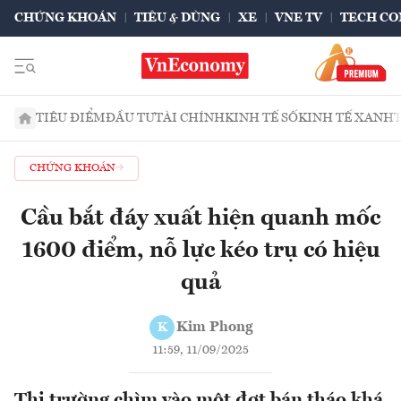
CHỨNG KHOÁN
TIÊU & DÙNG
XE
VNE TV
TECH CO
TIÊU ĐIỂM
ĐẦU TƯ
TÀI CHÍNH
KINH TẾ SỐ
KINH TẾ XANH
CHỨNG KHOÁN
Cầu bắt đáy xuất hiện quanh mốc
1600 điểm, nỗ lực kéo trụ có hiệu
quả
Kim Phong
K
11:59, 11/09/2025
Thị trường chìm vào một đợt bán tháo khá