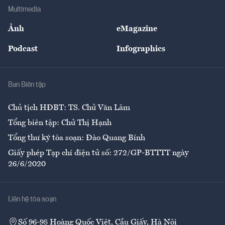
Địa phương
Thị trường
Bảo hiểm
Multimedia
Sự kiện
Nhân lực
Ảnh
eMagazine
Đẹp +
An sinh
Podcast
Infographics
Giải trí
Y tế
Nhà
Ban Biên tập
Ẩm thực
Chủ tịch HĐBT: TS. Chử Văn Lâm
Tổng biên tập: Chử Thị Hạnh
Tổng thư ký tòa soạn: Đào Quang Bính
Giấy phép Tạp chí điện tử số: 272/GP-BTTTT ngày
26/6/2020
Liên hệ tòa soạn
Số 96-98 Hoàng Quốc Việt, Cầu Giấy, Hà Nội