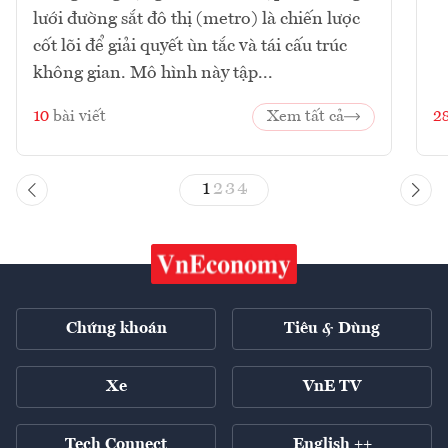
lưới đường sắt đô thị (metro) là chiến lược
cốt lõi để giải quyết ùn tắc và tái cấu trúc
không gian. Mô hình này tập...
10
bài viết
Xem tất cả
2
1
2
3
4
Chứng khoán
Tiêu & Dùng
Xe
VnE TV
Tech Connect
English ++