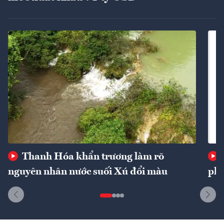
Thanh Hóa khẩn trương làm rõ
nguyên nhân nước suối Xú đổi màu
phí