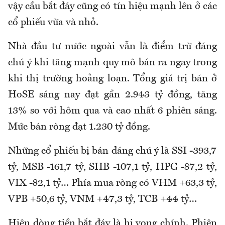
vậy cầu bắt đáy cũng có tín hiệu mạnh lên ở các
cổ phiếu vừa và nhỏ.
Nhà đầu tư nước ngoài vẫn là điểm trừ đáng
chú ý khi tăng mạnh quy mô bán ra ngay trong
khi thị trường hoảng loạn. Tổng giá trị bán ở
HoSE sáng nay đạt gần 2.943 tỷ đồng, tăng
13% so với hôm qua và cao nhất 6 phiên sáng.
Mức bán ròng đạt 1.230 tỷ đồng.
Những cổ phiếu bị bán đáng chú ý là SSI -393,7
tỷ, MSB -161,7 tỷ, SHB -107,1 tỷ, HPG -87,2 tỷ,
VIX -82,1 tỷ… Phía mua ròng có VHM +63,3 tỷ,
VPB +50,6 tỷ, VNM +47,3 tỷ, TCB +44 tỷ…
Hiện dòng tiền bắt đáy là hi vọng chính. Phiên