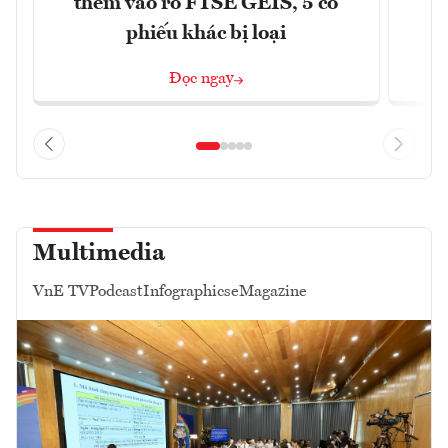
thêm vào rổ FTSE GEIS, 5 cổ
phiếu khác bị loại
Đọc ngay
Multimedia
VnE TV
Podcast
Infographics
eMagazine