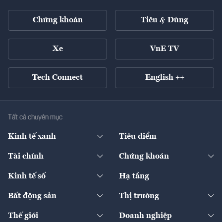
Chứng khoán
Tiêu & Dùng
Xe
VnE TV
Tech Connect
English ++
Tất cả chuyên mục
Kinh tế xanh
Tiêu điểm
Chuyển động xanh
Tài chính
Chứng khoán
Pháp lý
Ngân hàng
Doanh nghiệp niêm yết
Kinh tế số
Hạ tầng
Thương hiệu xanh
Thị trường vốn
Thị trường
Sản phẩm - Thị trường
Bất động sản
Thị trường
Diễn đàn
Thuế
Đầu tư
Tài sản số
Chính sách
Xuất nhập khẩu
Thế giới
Doanh nghiệp
Bảo hiểm
Quốc tế