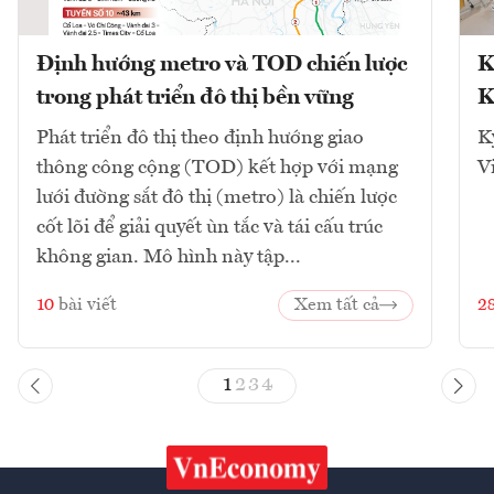
Định hướng metro và TOD chiến lược
K
trong phát triển đô thị bền vững
K
Phát triển đô thị theo định hướng giao
K
thông công cộng (TOD) kết hợp với mạng
V
lưới đường sắt đô thị (metro) là chiến lược
cốt lõi để giải quyết ùn tắc và tái cấu trúc
không gian. Mô hình này tập...
10
bài viết
Xem tất cả
2
1
2
3
4