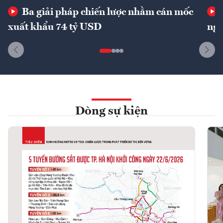
Ba giải pháp chiến lược nhằm cán mốc
xuất khẩu 74 tỷ USD
ngu
Dòng sự kiện