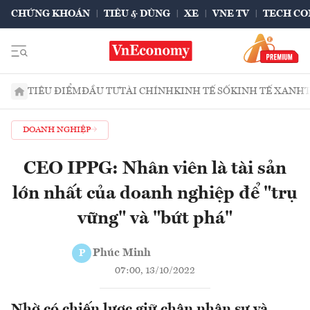
CHỨNG KHOÁN
TIÊU & DÙNG
XE
VNE TV
TECH CO
TIÊU ĐIỂM
ĐẦU TƯ
TÀI CHÍNH
KINH TẾ SỐ
KINH TẾ XANH
DOANH NGHIỆP
CEO IPPG: Nhân viên là tài sản
lớn nhất của doanh nghiệp để "trụ
vững" và "bứt phá"
Phúc Minh
P
07:00, 13/10/2022
Nhờ có chiến lược giữ chân nhân sự và