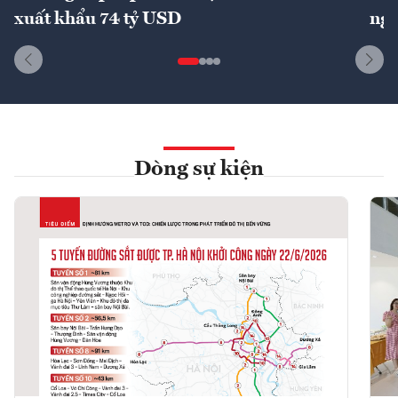
xuất khẩu 74 tỷ USD
ngu
Dòng sự kiện