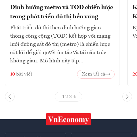
Định hướng metro và TOD chiến lược
K
trong phát triển đô thị bền vững
K
Phát triển đô thị theo định hướng giao
K
thông công cộng (TOD) kết hợp với mạng
V
lưới đường sắt đô thị (metro) là chiến lược
cốt lõi để giải quyết ùn tắc và tái cấu trúc
không gian. Mô hình này tập...
10
bài viết
Xem tất cả
2
1
2
3
4