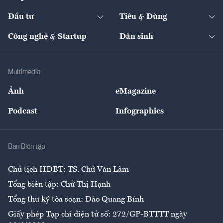
Start-up
Dự án
Công nghiệp
Chuyển động 24h
Đối thoại
The Guide
Video
Đầu tư
Tiêu & Dùng
Quản trị số
Cafe BĐS
Thị trường
Kinh doanh
Kết nối
Tạp chí kinh tế Việt Nam
eMagazine
Nhà đầu tư
Du lịch
Công nghệ & Startup
Dân sinh
Tư vấn
Nông sản
Doanh nhân
Tư vấn Tiêu & Dùng
Infographics
Hạ tầng
Sức khỏe
Khung pháp lý
Doanh nghiệp
Địa phương
Thị trường
Bảo hiểm
Multimedia
Sự kiện
Nhân lực
Ảnh
eMagazine
Đẹp +
An sinh
Podcast
Infographics
Giải trí
Y tế
Nhà
Ban Biên tập
Ẩm thực
Chủ tịch HĐBT: TS. Chử Văn Lâm
Tổng biên tập: Chử Thị Hạnh
Tổng thư ký tòa soạn: Đào Quang Bính
Giấy phép Tạp chí điện tử số: 272/GP-BTTTT ngày