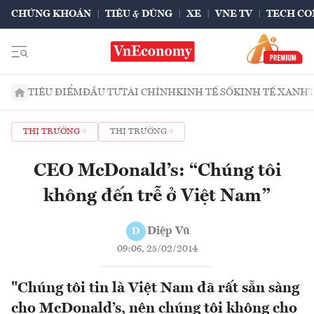
CHỨNG KHOÁN
TIÊU & DÙNG
XE
VNE TV
TECH CO
TIÊU ĐIỂM
ĐẦU TƯ
TÀI CHÍNH
KINH TẾ SỐ
KINH TẾ XANH
THỊ TRƯỜNG
THỊ TRƯỜNG
CEO McDonald’s: “Chúng tôi
không đến trễ ở Việt Nam”
Diệp Vũ
D
09:06, 25/02/2014
"Chúng tôi tin là Việt Nam đã rất sẵn sàng
cho McDonald’s, nên chúng tôi không cho