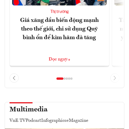
Thị trường
Giá xăng dầu biến động mạnh
Tăn
theo thế giới, chi sử dụng Quỹ
min
bình ổn để kìm hãm đà tăng
yêu
Đọc ngay
Multimedia
VnE TV
Podcast
Infographics
eMagazine