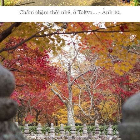
Chầm chậm thôi nhé, ở Tokyo… - Ảnh 10.