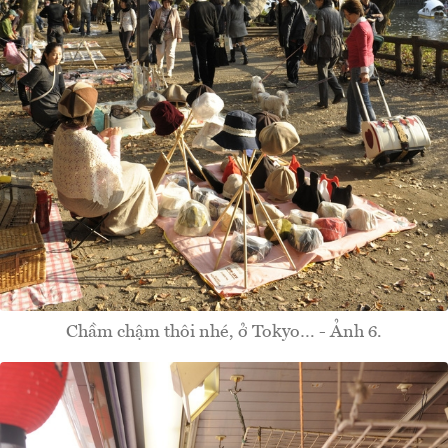
Chầm chậm thôi nhé, ở Tokyo… - Ảnh 6.