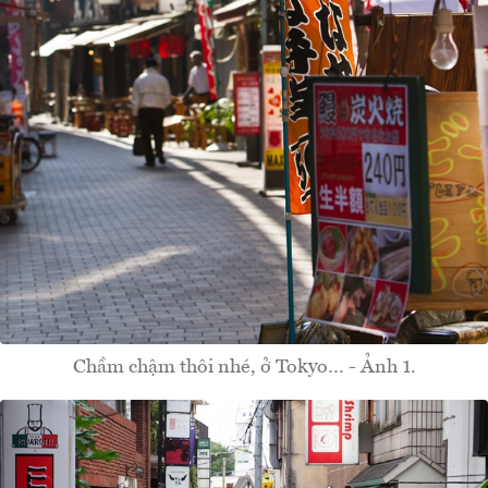
Chầm chậm thôi nhé, ở Tokyo… - Ảnh 1.