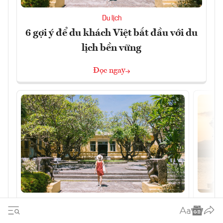
Du lịch
6 gợi ý để du khách Việt bắt đầu với du
lịch bền vững
Đọc ngay
Du lịch
6 gợi ý để du khách Việt bắt đầu
Du 