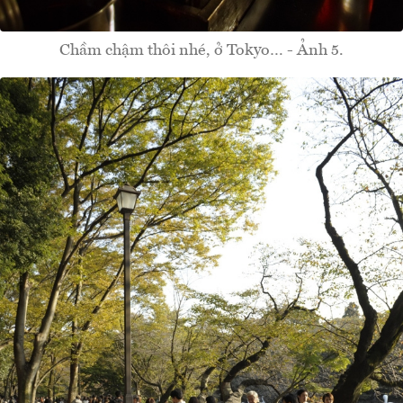
Chầm chậm thôi nhé, ở Tokyo… - Ảnh 5.