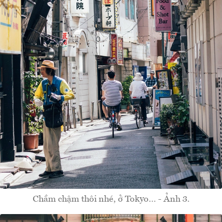
Chầm chậm thôi nhé, ở Tokyo… - Ảnh 3.