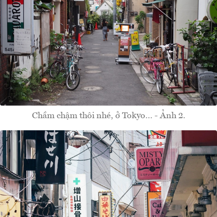
Chầm chậm thôi nhé, ở Tokyo… - Ảnh 2.