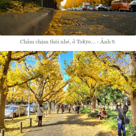
Chầm chậm thôi nhé, ở Tokyo… - Ảnh 9.