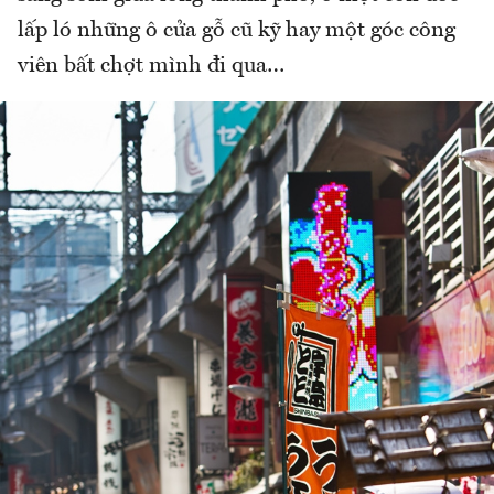
lấp ló những ô cửa gỗ cũ kỹ hay một góc công
viên bất chợt mình đi qua…