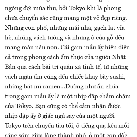
ngóng đợi mùa thu, bởi Tokyo khi lá phong
chưa chuyển sắc cũng mang một vẻ đẹp riêng.
Những con phố, những mái nhà, gạch lát vỉa
hè, những vách tường và những ô cửa gỗ đều
mang màu nâu non. Cái gam mầu ấy hiện diện
cả trong phong cách ẩm thực của người Nhật
Bản qua cách bài trí quán xá tinh tế, từ những
vách ngăn ấm cúng đến chiếc khay bày sushi,
những bát mì ramen…Dường như ẩn chứa
trong gam mầu ấy là một nhịp đập chầm chậm
của Tokyo. Bạn cũng có thể cảm nhận được
nhịp đập ấy ở giấc ngủ say của một người
Tokyo trên chuyến tàu tối, ở tiếng quạ kêu mỗi
sáng sớm giữa lòng thành phố, ở một con dốc