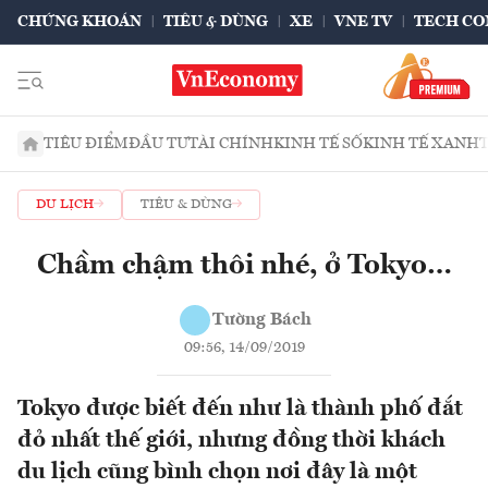
CHỨNG KHOÁN
TIÊU & DÙNG
XE
VNE TV
TECH CO
TIÊU ĐIỂM
ĐẦU TƯ
TÀI CHÍNH
KINH TẾ SỐ
KINH TẾ XANH
DU LỊCH
TIÊU & DÙNG
Chầm chậm thôi nhé, ở Tokyo…
Tường Bách
09:56, 14/09/2019
Tokyo được biết đến như là thành phố đắt
đỏ nhất thế giới, nhưng đồng thời khách
du lịch cũng bình chọn nơi đây là một