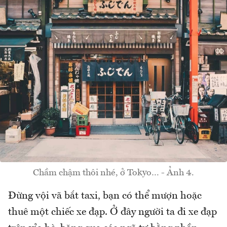
Chầm chậm thôi nhé, ở Tokyo… - Ảnh 4.
Đừng vội vã bắt taxi, bạn có thể mượn hoặc
thuê một chiếc xe đạp. Ở đây người ta đi xe đạp