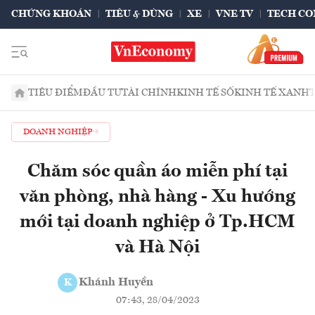
CHỨNG KHOÁN
TIÊU & DÙNG
XE
VNE TV
TECH CO
TIÊU ĐIỂM
ĐẦU TƯ
TÀI CHÍNH
KINH TẾ SỐ
KINH TẾ XANH
DOANH NGHIỆP
Chăm sóc quần áo miễn phí tại
văn phòng, nhà hàng - Xu hướng
mới tại doanh nghiệp ở Tp.HCM
và Hà Nội
Khánh Huyền
K
07:43, 28/04/2023