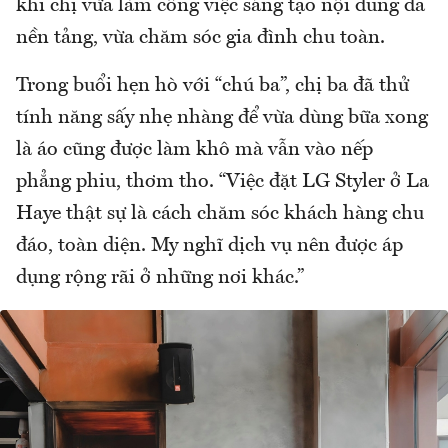
khi chị vừa làm công việc sáng tạo nội dung đa
nền tảng, vừa chăm sóc gia đình chu toàn.
Trong buổi hẹn hò với “chú ba”, chị ba đã thử
tính năng sấy nhẹ nhàng để vừa dùng bữa xong
là áo cũng được làm khô mà vẫn vào nếp
phẳng phiu, thơm tho. “Việc đặt LG Styler ở La
Haye thật sự là cách chăm sóc khách hàng chu
đáo, toàn diện. My nghĩ dịch vụ nên được áp
dụng rộng rãi ở những nơi khác.”