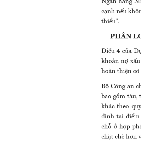
Ngân hàng Nhà
cạnh nếu khôn
thiểu".
PHÂN LO
Điều 4 của Dự
khoản nợ xấu 
hoàn thiện cơ 
Bộ Công an ch
bao gồm tàu, 
khác theo quy
định tại điểm
chỗ ở hợp ph
chặt chẽ hơn v