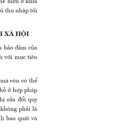
hể hiện ở khía
ủ thu nhập tối
H XÃ HỘI
ản bảo đảm của
h với mục tiêu
 mà còn có thể
chỗ ở hợp pháp
hị sửa đổi quy
 không phải là
h bao quát và