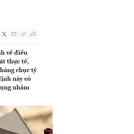
h về điều
t thực tế,
 hàng chục tỷ
định này có
 dụng nhằm