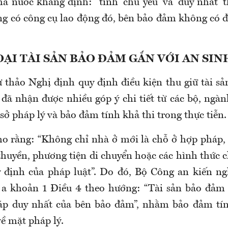
 nước khẳng định: "tính 'chủ yếu' và 'duy nhất' t
g có công cụ lao động đó, bên bảo đảm không có đ
ẠI TÀI SẢN BẢO ĐẢM GẮN VỚI AN SIN
 thảo Nghị định quy định điều kiện thu giữ tài s
đã nhận được nhiều góp ý chi tiết từ các bộ, ngàn
sở pháp lý và bảo đảm tính khả thi trong thực tiễn.
o rằng: “Không chỉ nhà ở mới là chỗ ở hợp pháp,
thuyền, phương tiện di chuyển hoặc các hình thức 
 định của pháp luật”. Do đó, Bộ Công an kiến ng
 a khoản 1 Điều 4 theo hướng: “Tài sản bảo đảm
áp duy nhất của bên bảo đảm”, nhằm bảo đảm tín
ề mặt pháp lý.