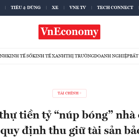
TIÊU & DÙNG
XE
VNE TV
TECH CONNECT
ÍNH
KINH TẾ SỐ
KINH TẾ XANH
THỊ TRƯỜNG
DOANH NGHIỆP
BẤT
TÀI CHÍNH
thự tiền tỷ “núp bóng” nhà
 quy định thu giữ tài sản b