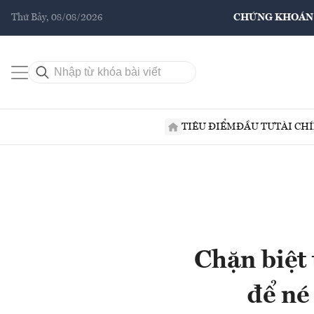
Thứ Bảy, 08/08/2026
CHỨNG KHOÁN
TIÊU ĐIỂM
ĐẦU TƯ
TÀI CH
Chặn biệt 
để né