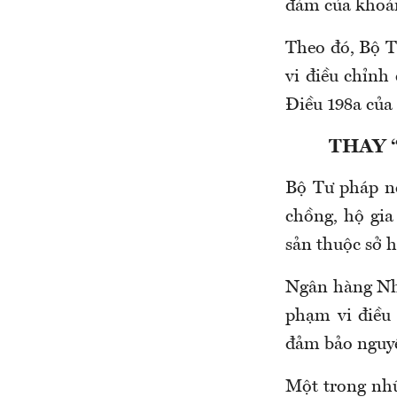
đảm của khoả
Theo đó, Bộ T
vi điều chỉnh
Điều 198a của 
THAY 
Bộ Tư pháp nê
chồng, hộ gia
sản thuộc sở 
Ngân hàng Nhà
phạm vi điều
đảm bảo nguyê
Một trong nhữ