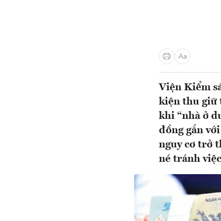
Viện Kiểm sá
kiện thu giữ
khi “nhà ở du
đồng gắn với
nguy cơ trở 
né tránh việc