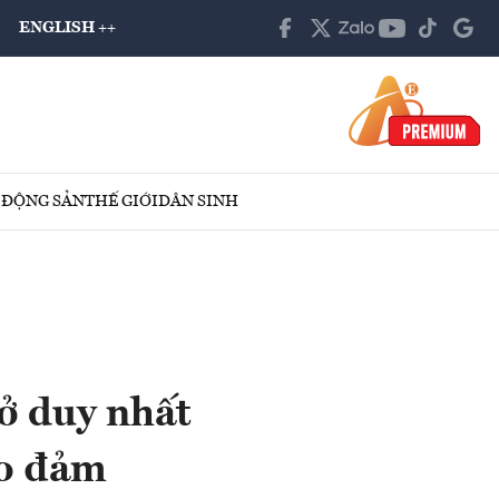
ENGLISH ++
 ĐỘNG SẢN
THẾ GIỚI
DÂN SINH
 ở duy nhất
ảo đảm