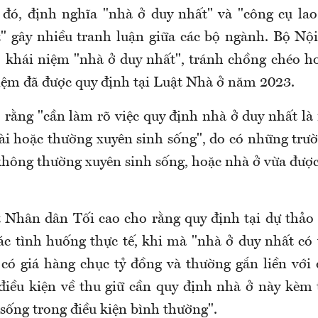
 đó, định nghĩa "nhà ở duy nhất" và "công cụ la
" gây nhiều tranh luận giữa các bộ ngành. Bộ Nội
õ khái niệm "nhà ở duy nhất", tránh chồng chéo 
niệm đã được quy định tại Luật Nhà ở năm 2023.
 rằng "cần làm rõ việc quy định nhà ở duy nhất là 
dài hoặc thường xuyên sinh sống", do có những trư
hông thường xuyên sinh sống, hoặc nhà ở vừa đượ
 Nhân dân Tối cao cho rằng quy định tại dự thảo
ác tình huống thực tế, khi mà "nhà ở duy nhất có 
ự có giá hàng chục tỷ đồng và thường gắn liền với
"điều kiện về thu giữ cần quy định nhà ở này kèm 
sống trong điều kiện bình thường".