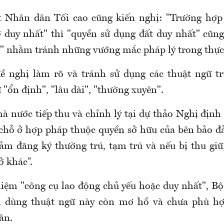
t Nhân dân Tối cao cũng kiến nghị: "Trường hợp 
ở duy nhất" thì "quyền sử dụng đất duy nhất" cũn
" nhằm tránh những vướng mắc pháp lý trong thực 
ề nghị làm rõ và tránh sử dụng các thuật ngữ tr
"ổn định", "lâu dài", "thường xuyên".
 nước tiếp thu và chỉnh lý tại dự thảo Nghị định
 chỗ ở hợp pháp thuộc quyền sở hữu của bên bảo đ
ảm đăng ký thường trú, tạm trú và nếu bị thu gi
ở khác”.
niệm "công cụ lao động chủ yếu hoặc duy nhất", B
h dùng thuật ngữ này còn mơ hồ và chưa phù hợ
ân.