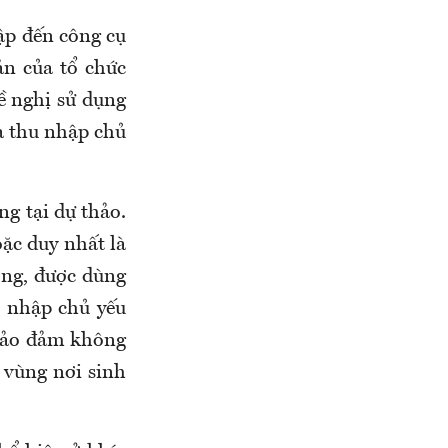
ập đến công cụ
ản của tổ chức
ề nghị sử dụng
a thu nhập chủ
ng tại dự thảo.
ặc duy nhất là
ồng, được dùng
u nhập chủ yếu
 bảo đảm không
 vùng nơi sinh