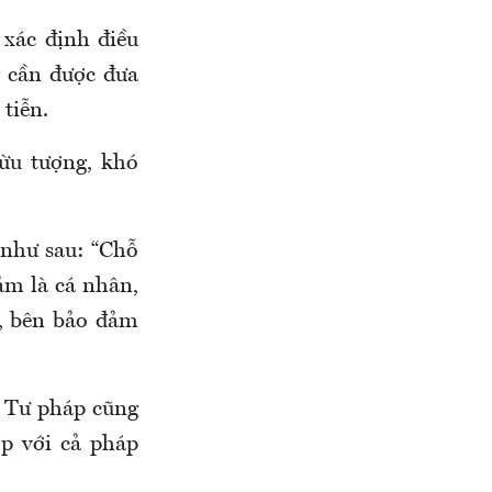
xác định điều
g cần được đưa
tiễn.
ừu tượng, khó
 như sau: “Chỗ
ảm là cá nhân,
ữ, bên bảo đảm
ộ Tư pháp cũng
p với cả pháp