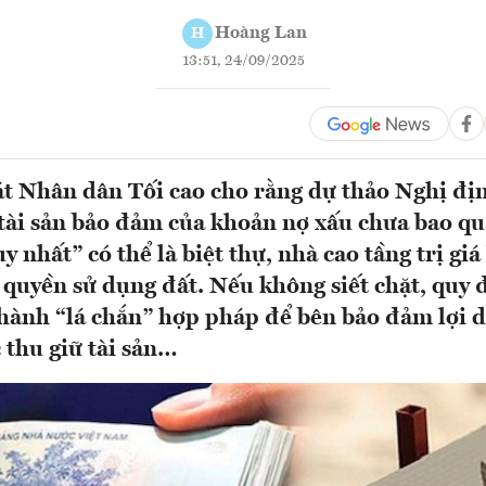
Hoàng Lan
H
13:51, 24/09/2025
t Nhân dân Tối cao cho rằng dự thảo Nghị địn
 tài sản bảo đảm của khoản nợ xấu chưa bao quá
y nhất” có thể là biệt thự, nhà cao tầng trị giá
 quyền sử dụng đất. Nếu không siết chặt, quy 
thành “lá chắn” hợp pháp để bên bảo đảm lợi
 thu giữ tài sản…