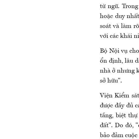
từ ngữ. Trong
hoặc duy nhất
soát và làm r
với các khái 
Bộ Nội vụ cho
ổn định, lâu 
nhà ở nhưng k
sở hữu".
Viện Kiểm sát
được đầy đủ c
tầng, biệt th
đất". Do đó, 
bảo đảm cuộc 