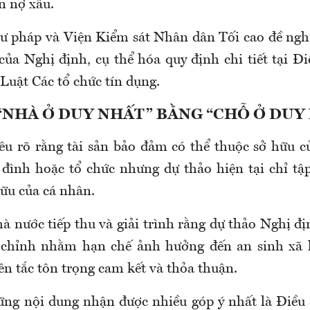
n nợ xấu.
ư pháp và Viện Kiểm sát Nhân dân Tối cao đề ng
 của Nghị định, cụ thể hóa quy định chi tiết tại 
Luật Các tổ chức tín dụng.
“NHÀ Ở DUY NHẤT” BẰNG “CHỖ Ở DUY
u rõ rằng tài sản bảo đảm có thể thuộc sở hữu c
 đình hoặc tổ chức nhưng dự thảo hiện tại chỉ tập
hữu của cá nhân.
 nước tiếp thu và giải trình rằng dự thảo Nghị đị
 chỉnh nhằm hạn chế ảnh hưởng đến an sinh xã h
n tắc tôn trọng cam kết và thỏa thuận.
ng nội dung nhận được nhiều góp ý nhất là Điều 3