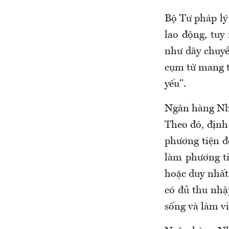
Bộ Tư pháp lý
lao động, tuy
như dây chuyề
cụm từ mang t
yếu".
Ngân hàng Nhà 
Theo đó, định
phương tiện đ
làm phương ti
hoặc duy nhất
có đủ thu nhậ
sống và làm vi