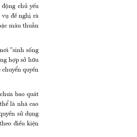
o động chủ yếu
 vụ đề nghị rà
hoặc mâu thuẫn
nơi "sinh sống
ờng hợp sở hữu
c chuyển quyền
 chưa bao quát
thể là nhà cao
 quyền sử dụng
theo điều kiện