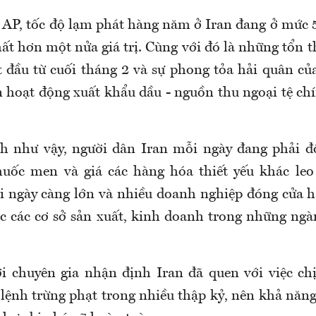
 AP, tốc độ lạm phát hàng năm ở Iran đang ở mức 
ất hơn một nửa giá trị. Cùng với đó là những tổn t
t đầu từ cuối tháng 2 và sự phong tỏa hải quân củ
hoạt động xuất khẩu dầu - nguồn thu ngoại tệ chí
h như vậy, người dân Iran mỗi ngày đang phải đố
uốc men và giá các hàng hóa thiết yếu khác leo
ải ngày càng lớn và nhiều doanh nghiệp đóng cửa h
ệc các cơ sở sản xuất, kinh doanh trong những ngà
ới chuyên gia nhận định Iran đã quen với việc ch
 lệnh trừng phạt trong nhiều thập kỷ, nên khả năn