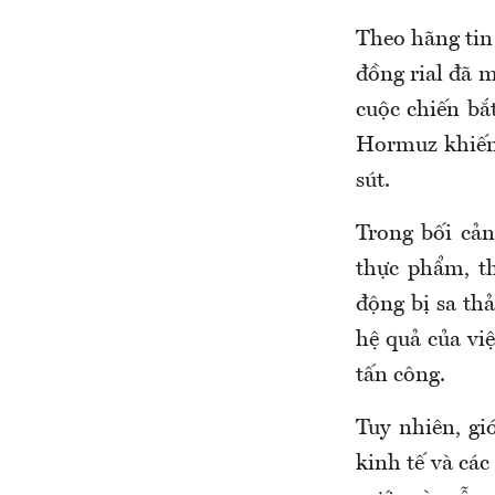
Theo hãng tin
đồng rial đã m
cuộc chiến bắ
Hormuz khiến 
sút.
Trong bối cản
thực phẩm, th
động bị sa th
hệ quả của vi
tấn công.
Tuy nhiên, gi
kinh tế và các