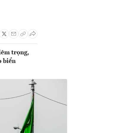
iêm trọng,
o biển