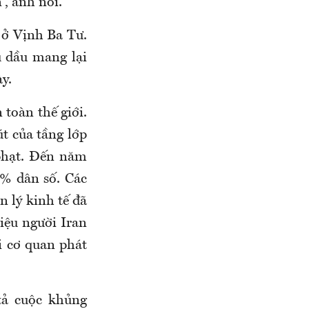
”, anh nói.
 ở Vịnh Ba Tư.
u dầu mang lại
y.
 toàn thế giới.
t của tầng lớp
 phạt. Đến năm
5% dân số. Các
n lý kinh tế đã
iệu người Iran
i cơ quan phát
tả cuộc khủng