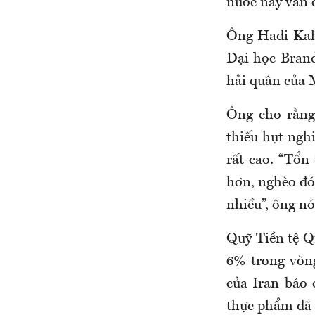
nước này vẫn 
Ông Hadi Kaha
Đại học Brand
hải quân của M
Ông cho rằng
thiếu hụt nghi
rất cao. “Tổn
hơn, nghèo đó
nhiều”, ông nó
Quỹ Tiền tệ Q
6% trong vòng
của Iran báo 
thực phẩm đã 