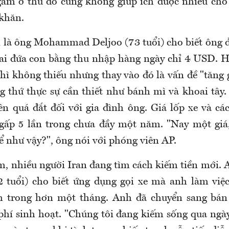
gầm ở thủ đô cũng không giúp ích được nhiều cho c
khăn.
xi là ông Mohammad Deljoo (73 tuổi) cho biết ông 
hai đứa con bằng thu nhập hàng ngày chỉ 4 USD. 
hì không thiếu nhưng thay vào đó là vấn đề "tăng 
 thứ thực sự cần thiết như bánh mì và khoai tây.
ên quá đắt đối với gia đình ông. Giá lốp xe và cá
gấp 5 lần trong chưa đầy một năm. "Nay một giá
ể như vậy?", ông nói với phóng viên AP.
àm, nhiều người Iran đang tìm cách kiếm tiền mới. 
 tuổi) cho biết ứng dụng gọi xe mà anh làm việ
h trong hơn một tháng. Anh đã chuyển sang bán
 phí sinh hoạt. "Chúng tôi đang kiếm sống qua ngà