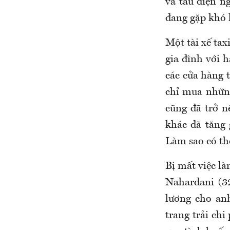
và tàu điện n
đang gặp khó 
Một tài xế ta
gia đình với 
các cửa hàng t
chỉ mua những
cũng đã trở n
khác đã tăng 
Làm sao có th
Bị mất việc l
Nahardani (32
lương cho an
trang trải chi