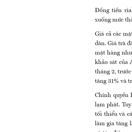
Đồng tiền ri
xuống mức thấp
Giá cả các mặt
dân. Giá trà đ
mặt hàng như 
khảo sát của 
tháng 2, trước
tăng 31% và t
Chính quyền I
lạm phát. Tuy
tối thiểu và 
làm gia tăng l