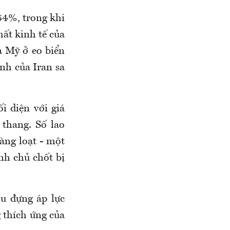
54%, trong khi
hất kinh tế của
a Mỹ ở eo biển
nh của Iran sa
i diện với giá
 thang. Số lao
àng loạt - một
nh chủ chốt bị
ịu đựng áp lực
g thích ứng của