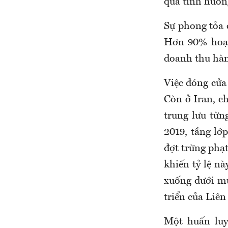
qua tình huống
Sự phong tỏa 
Hơn 90% hoạt 
doanh thu hàn
Việc đóng cửa 
Còn ở Iran, c
trung lưu từn
2019, tầng lớ
đợt trừng phạt
khiến tỷ lệ n
xuống dưới mứ
triển của Liên
Một huấn luy