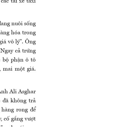
ác tài xế taxi
đang nuôi sống
Hàng hóa trong
giá vô lý". Ông
 Ngay cả trứng
c bộ phận ô tô
, mai một giá.
Anh Ali Asghar
c đã không trả
 hàng rong để
y, cố gắng vượt