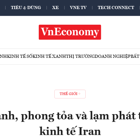
TIÊU & DÙNG
XE
VNE TV
TECH CONNECT
ÍNH
KINH TẾ SỐ
KINH TẾ XANH
THỊ TRƯỜNG
DOANH NGHIỆP
BẤT
THẾ GIỚI
anh, phong tỏa và lạm phát 
kinh tế Iran