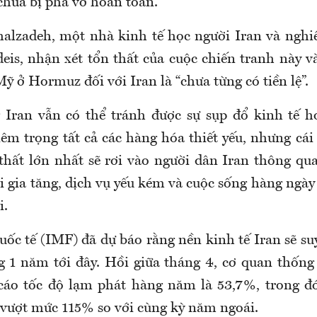
chưa bị phá vỡ hoàn toàn.
lzadeh, một nhà kinh tế học người Iran và nghiê
eis, nhận xét tổn thất của cuộc chiến tranh này v
ỹ ở Hormuz đối với Iran là “chưa từng có tiền lệ”.
 Iran vẫn có thể tránh được sự sụp đổ kinh tế h
êm trọng tất cả các hàng hóa thiết yếu, nhưng cái 
 thất lớn nhất sẽ rơi vào người dân Iran thông qu
i gia tăng, dịch vụ yếu kém và cuộc sống hàng ngà
i.
uốc tế (IMF) đã dự báo rằng nền kinh tế Iran sẽ s
 1 năm tới đây. Hồi giữa tháng 4, cơ quan thống
cáo tốc độ lạm phát hàng năm là 53,7%, trong đ
vượt mức 115% so với cùng kỳ năm ngoái.