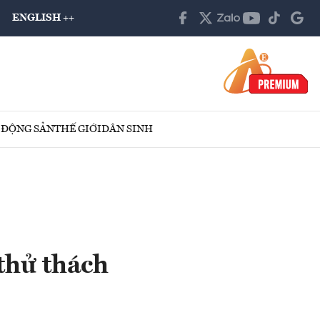
ENGLISH ++
 ĐỘNG SẢN
THẾ GIỚI
DÂN SINH
thử thách