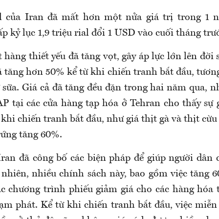
al của Iran đã mất hơn một nửa giá trị trong 1 
 kỷ lục 1,9 triệu rial đổi 1 USD vào cuối tháng trư
 hàng thiết yếu đã tăng vọt, gây áp lực lớn lên đời
ã tăng hơn 50% kể từ khi chiến tranh bắt đầu, tương
sữa. Giá cả đã tăng đều đặn trong hai năm qua, 
AP tại các cửa hàng tạp hóa ở Tehran cho thấy sự g
 khi chiến tranh bắt đầu, như giá thịt gà và thịt cừ
rứng tăng 60%.
ran đã công bố các biện pháp để giúp người dân 
 nhiên, nhiều chính sách này, bao gồm việc tăng
các chương trình phiếu giảm giá cho các hàng hóa t
ạm phát. Kể từ khi chiến tranh bắt đầu, việc miễn