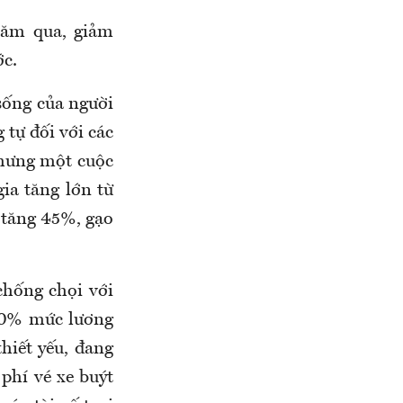
năm qua, giảm
ớc.
 sống của người
 tự đối với các
nhưng một cuộc
ia tăng lớn từ
u tăng 45%, gạo
chống chọi với
 60% mức lương
hiết yếu, đang
 phí vé xe buýt