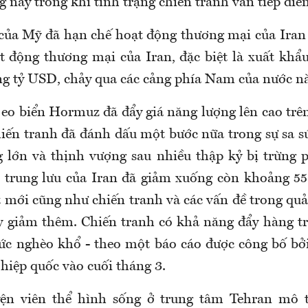
 này trong khi tình trạng chiến tranh vẫn tiếp diễn
của Mỹ đã hạn chế hoạt động thương mại của Iran
động thương mại của Iran, đặc biệt là xuất khẩ
g tỷ USD, chảy qua các cảng phía Nam của nước nà
eo biển Hormuz đã đẩy giá năng lượng lên cao trên
hiến tranh đã đánh dấu một bước nữa trong sự sa sú
g lớn và thịnh vượng sau nhiều thập kỷ bị trừng
p trung lưu của Iran đã giảm xuống còn khoảng 5
 mới cũng như chiến tranh và các vấn đề trong quả
ày giảm thêm. Chiến tranh có khả năng đẩy hàng tr
c nghèo khổ - theo một báo cáo được công bố bở
 hiệp quốc vào cuối tháng 3.
ện viên thể hình sống ở trung tâm Tehran mô 