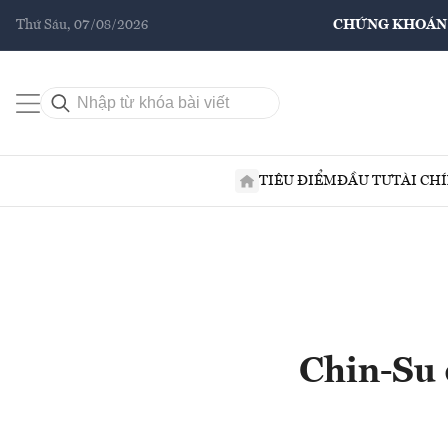
Thứ Sáu, 07/08/2026
CHỨNG KHOÁN
TIÊU ĐIỂM
ĐẦU TƯ
TÀI CH
Chin-Su 