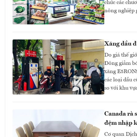
chức các chươn
nông nghiệp 
Xăng dầu đồ
Do giá thế gi
Đông giảm bớt
xăng E5RON92
các loại dầu 
so với khu v
Canada rà s
đệm nhập k
Cơ quan Dịch 