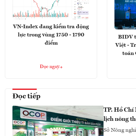
VN-Index đang kiểm tra động
lực trong vùng 1750 - 1790
BIDV t
điểm
Việt - T
toán 
Đọc ngay
Đọc tiếp
TP. Hồ Chí
lịch nông t
Sở Nông nghi