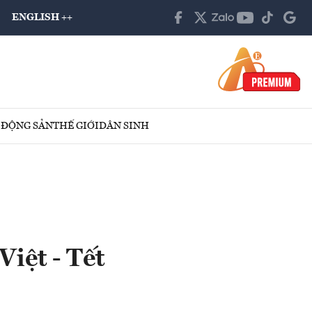
ENGLISH ++
 ĐỘNG SẢN
THẾ GIỚI
DÂN SINH
iệt - Tết