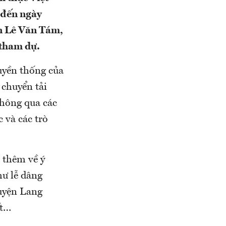
 đến ngày
ên Lê Văn Tám,
 tham dự.
uyền thống của
 chuyển tải
thông qua các
 và các trò
 thêm về ý
hư lễ dâng
huyện Lang
ết…