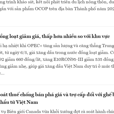
g trình khảo sát, kết nối phát triển du lịch nông thôn, du
gắn với sản phẩm OCOP trên địa bàn Thành phố năm 202
ng loạt giảm giá, thấp hơn nhiều so với khu vực
ới hạ nhiệt khi OPEC+ tăng sản lượng và căng thẳng Trun
, từ ngày 6/8, giá xăng dầu trong nước đồng loạt giảm. C
 giảm 660 đồng/lít, xăng E10RON95-III giảm 535 đồng/
cũng giảm nhẹ, giúp giá xăng dầu Việt Nam duy trì ở mức 
ực…
oát thuế chống bán phá giá và trợ cấp đối với ghế 
hẩu từ Việt Nam
vụ Biên giới Canada vừa khởi xướng đợt rà soát hành chí