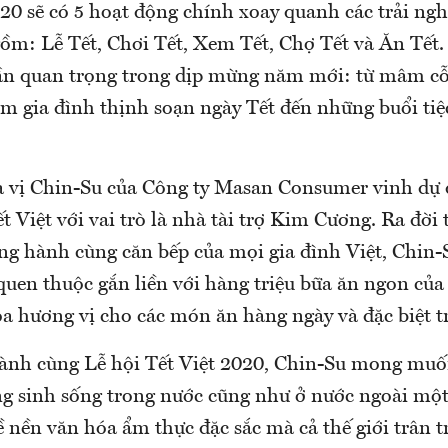
020 sẽ có 5 hoạt động chính xoay quanh các trải ng
ồm: Lễ Tết, Chơi Tết, Xem Tết, Chợ Tết và Ăn Tết.
ần quan trọng trong dịp mừng năm mới: từ mâm c
ơm gia đình thịnh soạn ngày Tết đến những buổi ti
 vị Chin-Su của Công ty Masan Consumer vinh dự
t Việt với vai trò là nhà tài trợ Kim Cương. Ra đời
ng hành cùng căn bếp của mọi gia đình Việt, Chin-
quen thuộc gắn liền với hàng triệu bữa ăn ngon của
a hương vị cho các món ăn hàng ngày và đặc biệt tr
hành cùng Lễ hội Tết Việt 2020, Chin-Su mong muố
ng sinh sống trong nước cũng như ở nước ngoài một 
 nền văn hóa ẩm thực đặc sắc mà cả thế giới trân t