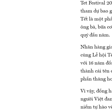
Tet Festival 2
tham dự bao g
Tết là một ph
ông bà, bữa c
quý đầu năm.
Nhãn hàng gia
cùng Lễ hội Tế
với 16 năm đồ
thành cái tên 
phần thăng ho
Vì vậy, đồng 
người Việt đa
niềm tự hào về