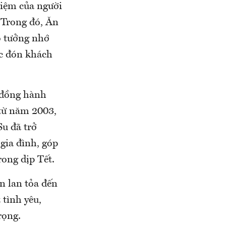
hiệm của người
 Trong đó, Ăn
ỗ tưởng nhớ
ệc đón khách
 đồng hành
 từ năm 2003,
Su đã trở
 gia đình, góp
ong dịp Tết.
n lan tỏa đến
tình yêu,
rọng.