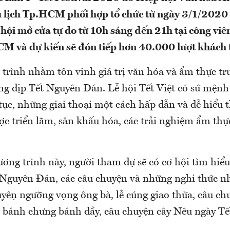
 lịch Tp.HCM phối hợp tổ chức từ ngày 3/1/2020
hội mở cửa tự do từ 10h sáng đến 21h tại công vi
M và dự kiến sẽ đón tiếp hơn 40.000 lượt khách
 trình nhằm tôn vinh giá trị văn hóa và ẩm thực tr
ong dịp Tết Nguyên Đán. Lễ hội Tết Việt có sứ mệnh
ục, những giai thoại một cách hấp dẫn và dễ hiểu 
c triển lãm, sân khấu hóa, các trải nghiệm ẩm thực
ơng trình này, người tham dự sẽ có cơ hội tìm hiểu
 Nguyên Đán, các câu chuyện và những nghi thức n
yện ngưỡng vọng ông bà, lễ cúng giao thừa, câu c
ích bánh chưng bánh dầy, câu chuyện cây Nêu ngày T