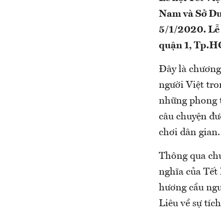
Nam và Sở Du
5/1/2020. Lễ 
quận 1, Tp.HC
Đây là chương
người Việt tr
những phong t
câu chuyện đượ
chơi dân gian.
Thông qua chư
nghĩa của Tết
hương cầu ngu
Liêu về sự t