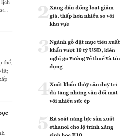
 lịch
2
Xăng dầu đồng loạt giảm
6...
giá, thấp hơn nhiều so với
khu vực
3
Ngành gỗ đặt mục tiêu xuất
khẩu vượt 19 tỷ USD, kiến
g
nghị gỡ vướng về thuế và tín
ụ thể,
dụng
lít;
thấp
4
Xuất khẩu thủy sản duy trì
đà tăng nhưng vẫn đối mặt
với nhiều sức ép
bọc
5
Rà soát năng lực sản xuất
ethanol cho lộ trình xăng
nh
sinh học E10