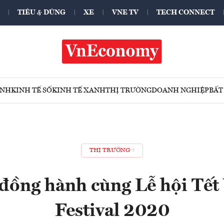
TIÊU & DÙNG
XE
VNE TV
TECH CONNECT
ÍNH
KINH TẾ SỐ
KINH TẾ XANH
THỊ TRƯỜNG
DOANH NGHIỆP
BẤT
THỊ TRƯỜNG
đồng hành cùng Lễ hội Tết V
Festival 2020