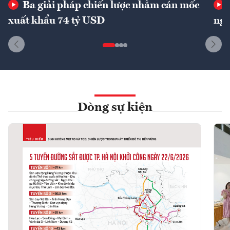
Ba giải pháp chiến lược nhằm cán mốc
xuất khẩu 74 tỷ USD
ngu
Dòng sự kiện