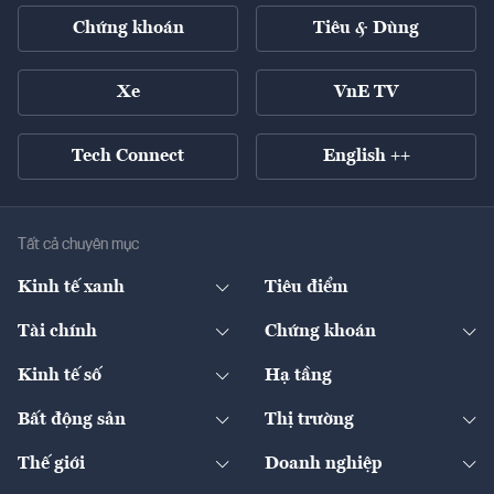
Chứng khoán
Tiêu & Dùng
Xe
VnE TV
Tech Connect
English ++
Tất cả chuyên mục
Kinh tế xanh
Tiêu điểm
Chuyển động xanh
Tài chính
Chứng khoán
Pháp lý
Ngân hàng
Doanh nghiệp niêm yết
Kinh tế số
Hạ tầng
Thương hiệu xanh
Thị trường vốn
Thị trường
Sản phẩm - Thị trường
Bất động sản
Thị trường
Diễn đàn
Thuế
Đầu tư
Tài sản số
Chính sách
Xuất nhập khẩu
Thế giới
Doanh nghiệp
Bảo hiểm
Quốc tế
Dịch vụ số
Thị trường
Khung pháp lý