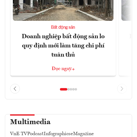
Bất động sản
Doanh nghiệp bất động sản lo
Hà
quy định mới làm tăng chi phí
tuân thủ
Đọc ngay
Multimedia
VnE TV
Podcast
Infographics
eMagazine