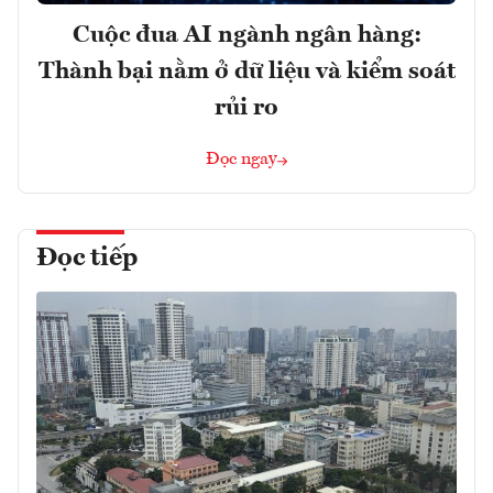
Cuộc đua AI ngành ngân hàng:
Thành bại nằm ở dữ liệu và kiểm soát
rủi ro
Đọc ngay
Đọc tiếp