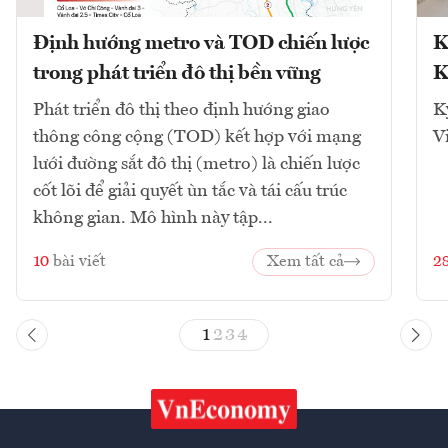
Định hướng metro và TOD chiến lược
K
trong phát triển đô thị bền vững
K
Phát triển đô thị theo định hướng giao
K
thông công cộng (TOD) kết hợp với mạng
V
lưới đường sắt đô thị (metro) là chiến lược
cốt lõi để giải quyết ùn tắc và tái cấu trúc
không gian. Mô hình này tập...
10
bài viết
Xem tất cả
2
1
2
3
4