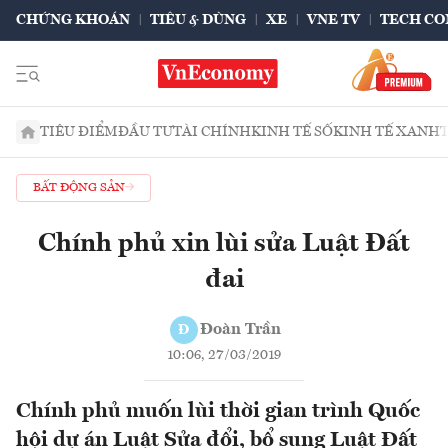
CHỨNG KHOÁN
TIÊU & DÙNG
XE
VNE TV
TECH CO
TIÊU ĐIỂM
ĐẦU TƯ
TÀI CHÍNH
KINH TẾ SỐ
KINH TẾ XANH
BẤT ĐỘNG SẢN
Chính phủ xin lùi sửa Luật Đất
đai
Đoàn Trần
Đ
10:06, 27/03/2019
Chính phủ muốn lùi thời gian trình Quốc
hội dự án Luật Sửa đổi, bổ sung Luật Đất