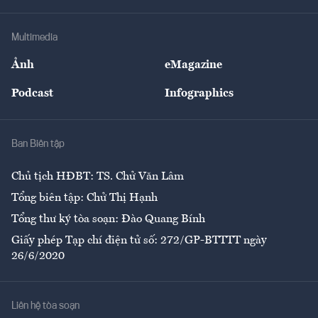
Hạ tầng
Sức khỏe
Khung pháp lý
Doanh nghiệp
Địa phương
Thị trường
Bảo hiểm
Multimedia
Sự kiện
Nhân lực
Ảnh
eMagazine
Đẹp +
An sinh
Podcast
Infographics
Giải trí
Y tế
Nhà
Ban Biên tập
Ẩm thực
Chủ tịch HĐBT: TS. Chử Văn Lâm
Tổng biên tập: Chử Thị Hạnh
Tổng thư ký tòa soạn: Đào Quang Bính
Giấy phép Tạp chí điện tử số: 272/GP-BTTTT ngày
26/6/2020
Liên hệ tòa soạn