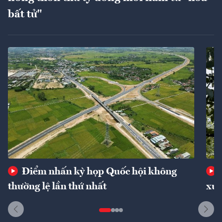
bất tử"
Điểm nhấn kỳ họp Quốc hội không
thường lệ lần thứ nhất
xuấ