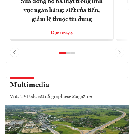
Sửa đồng bộ ba luật trong lĩnh
Dư
vực ngân hàng: siết rửa tiền,
v
giảm lệ thuộc tín dụng
Đọc ngay
Multimedia
VnE TV
Podcast
Infographics
eMagazine