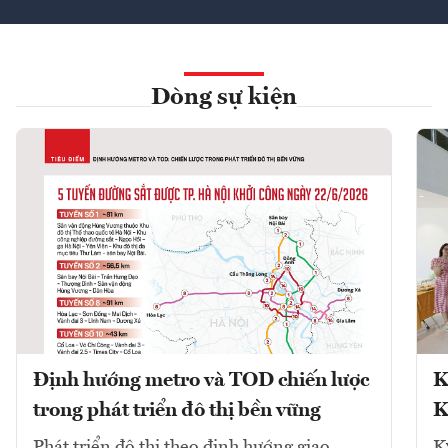
Dòng sự kiện
Định hướng metro và TOD chiến lược
K
trong phát triển đô thị bền vững
K
Phát triển đô thị theo định hướng giao
K