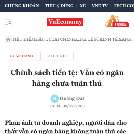
CHỨNG KHOÁN
TIÊU & DÙNG
XE
VNE TV
TECH CO
TIÊU ĐIỂM
ĐẦU TƯ
TÀI CHÍNH
KINH TẾ SỐ
KINH TẾ XANH
NGÂN HÀNG
TÀI CHÍNH
Chính sách tiền tệ: Vẫn có ngân
hàng chưa tuân thủ
Hoàng Đạt
H
23:04, 08/07/2008
Phản ánh từ doanh nghiệp, người dân cho
thấy vẫn có ngân hàng không tuân thủ các