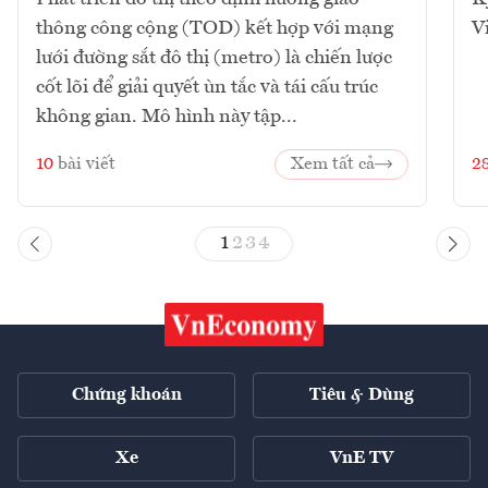
thông công cộng (TOD) kết hợp với mạng
V
lưới đường sắt đô thị (metro) là chiến lược
cốt lõi để giải quyết ùn tắc và tái cấu trúc
không gian. Mô hình này tập...
10
bài viết
Xem tất cả
2
1
2
3
4
Chứng khoán
Tiêu & Dùng
Xe
VnE TV