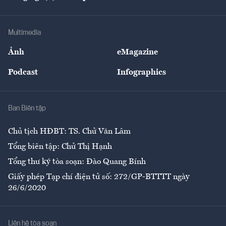
Doanh nhân
Tư vấn Tiêu & Dùng
Infographics
Hạ tầng
Sức khỏe
Khung pháp lý
Doanh nghiệp
Địa phương
Thị trường
Bảo hiểm
Multimedia
Sự kiện
Nhân lực
Ảnh
eMagazine
Đẹp +
An sinh
Podcast
Infographics
Giải trí
Y tế
Nhà
Ban Biên tập
Ẩm thực
Chủ tịch HĐBT: TS. Chử Văn Lâm
Tổng biên tập: Chử Thị Hạnh
Tổng thư ký tòa soạn: Đào Quang Bính
Giấy phép Tạp chí điện tử số: 272/GP-BTTTT ngày
26/6/2020
Liên hệ tòa soạn