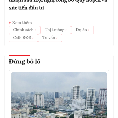
thuận sau Hội nghị công bố Quy hoạch và
xúc tiến đầu tư
Xem thêm
Chính sách
Thị trường
Dự án
Cafe BĐS
Tư vấn
Đừng bỏ lỡ