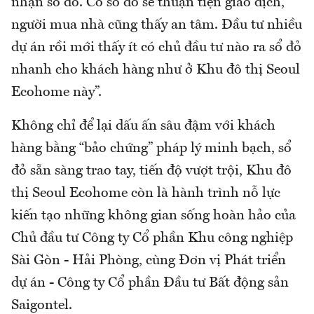
nhận sổ đỏ. Có sổ đỏ sẽ thuận tiện giao dịch,
người mua nhà cũng thấy an tâm. Đầu tư nhiều
dự án rồi mới thấy ít có chủ đầu tư nào ra sổ đỏ
nhanh cho khách hàng như ở Khu đô thị Seoul
Ecohome này”.
Không chỉ để lại dấu ấn sâu đậm với khách
hàng bằng “bảo chứng” pháp lý minh bạch, sổ
đỏ sẵn sàng trao tay, tiến độ vượt trội, Khu đô
thị Seoul Ecohome còn là hành trình nỗ lực
kiến tạo những không gian sống hoàn hảo của
Chủ đầu tư Công ty Cổ phần Khu công nghiệp
Sài Gòn - Hải Phòng, cùng Đơn vị Phát triển
dự án - Công ty Cổ phần Đầu tư Bất động sản
Saigontel.