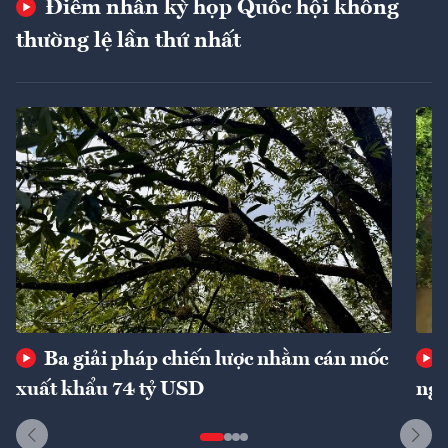
Điểm nhấn kỳ họp Quốc hội không
thường lệ lần thứ nhất
Ba giải pháp chiến lược nhằm cán mốc
xuất khẩu 74 tỷ USD
ngu