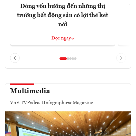
Dòng vốn hướng đến những thị
Tậ
trường bất động sản có lợi thế kết
t
nối
Đọc ngay
Multimedia
VnE TV
Podcast
Infographics
eMagazine