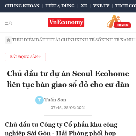
CHỨNG KHOÁN
TIÊU & DÙNG
XE
VNE TV
TECH CO
TIÊU ĐIỂM
ĐẦU TƯ
TÀI CHÍNH
KINH TẾ SỐ
KINH TẾ XANH
BẤT ĐỘNG SẢN
Chủ đầu tư dự án Seoul Ecohome
liên tục bàn giao sổ đỏ cho cư dân
Tuấn Sơn
T
07:48, 28/06/2021
Chủ đầu tư Công ty Cổ phần khu công
nghiệp Sài Gòn - Hải Phòng phối hợp