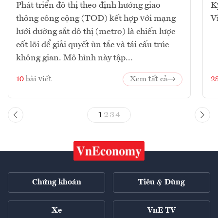
Phát triển đô thị theo định hướng giao
K
thông công cộng (TOD) kết hợp với mạng
V
lưới đường sắt đô thị (metro) là chiến lược
cốt lõi để giải quyết ùn tắc và tái cấu trúc
không gian. Mô hình này tập...
10
bài viết
Xem tất cả
2
1
2
3
4
Chứng khoán
Tiêu & Dùng
Xe
VnE TV