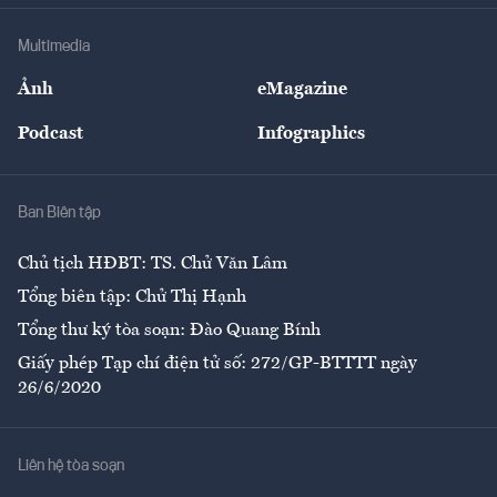
Doanh nghiệp
Địa phương
Thị trường
Bảo hiểm
Multimedia
Sự kiện
Nhân lực
Ảnh
eMagazine
Đẹp +
An sinh
Podcast
Infographics
Giải trí
Y tế
Nhà
Ban Biên tập
Ẩm thực
Chủ tịch HĐBT: TS. Chử Văn Lâm
Tổng biên tập: Chử Thị Hạnh
Tổng thư ký tòa soạn: Đào Quang Bính
Giấy phép Tạp chí điện tử số: 272/GP-BTTTT ngày
26/6/2020
Liên hệ tòa soạn