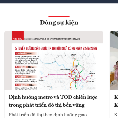
Dòng sự kiện
Định hướng metro và TOD chiến lược
K
trong phát triển đô thị bền vững
K
Phát triển đô thị theo định hướng giao
K