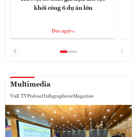
khởi công 6 dự án lớn
qu
Đọc ngay
Multimedia
VnE TV
Podcast
Infographics
eMagazine