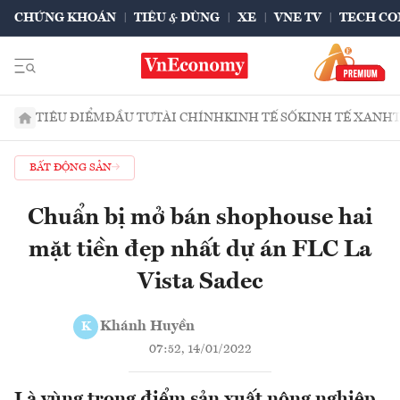
CHỨNG KHOÁN
TIÊU & DÙNG
XE
VNE TV
TECH CO
TIÊU ĐIỂM
ĐẦU TƯ
TÀI CHÍNH
KINH TẾ SỐ
KINH TẾ XANH
BẤT ĐỘNG SẢN
Chuẩn bị mở bán shophouse hai
mặt tiền đẹp nhất dự án FLC La
Vista Sadec
Khánh Huyền
K
07:52, 14/01/2022
Là vùng trọng điểm sản xuất nông nghiệp