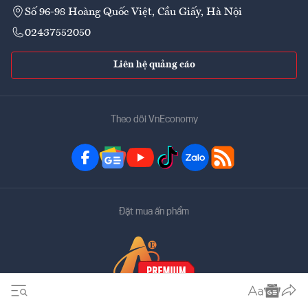
Số 96-98 Hoàng Quốc Việt, Cầu Giấy, Hà Nội
02437552050
Liên hệ quảng cáo
Theo dõi VnEconomy
Đặt mua ấn phẩm