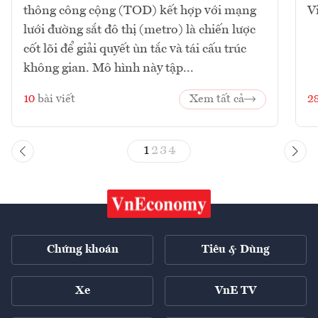
thông công cộng (TOD) kết hợp với mạng
V
lưới đường sắt đô thị (metro) là chiến lược
cốt lõi để giải quyết ùn tắc và tái cấu trúc
không gian. Mô hình này tập...
10
bài viết
Xem tất cả
2
1
2
3
4
Chứng khoán
Tiêu & Dùng
Xe
VnE TV