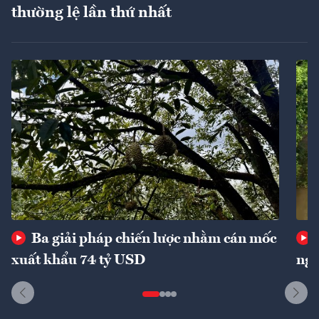
thường lệ lần thứ nhất
Ba giải pháp chiến lược nhằm cán mốc
xuất khẩu 74 tỷ USD
ngu