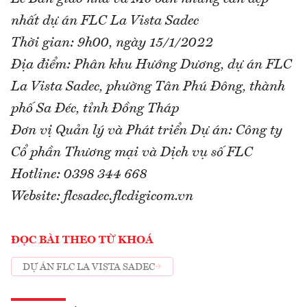
nhất dự án FLC La Vista Sadec
Thời gian: 9h00, ngày 15/1/2022
Địa điểm: Phân khu Hướng Dương, dự án FLC
La Vista Sadec, phường Tân Phú Đông, thành
phố Sa Đéc, tỉnh Đồng Tháp
Đơn vị Quản lý và Phát triển Dự án: Công ty
Cổ phần Thương mại và Dịch vụ số FLC
Hotline: 0398 344 668
Website: flcsadec.flcdigicom.vn
ĐỌC BÀI THEO TỪ KHOÁ
DỰ ÁN FLC LA VISTA SADEC