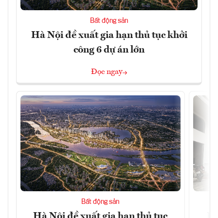
Bất động sản
Hà Nội đề xuất gia hạn thủ tục khởi
công 6 dự án lớn
Đọc ngay
Bất động sản
Hà Nội đề xuất gia hạn thủ tục
Do