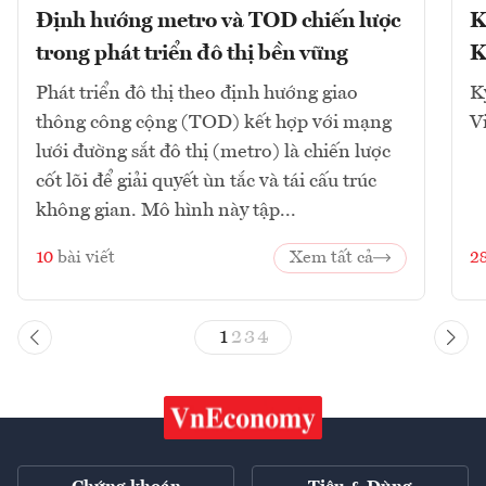
Định hướng metro và TOD chiến lược
K
trong phát triển đô thị bền vững
K
Phát triển đô thị theo định hướng giao
K
thông công cộng (TOD) kết hợp với mạng
V
lưới đường sắt đô thị (metro) là chiến lược
cốt lõi để giải quyết ùn tắc và tái cấu trúc
không gian. Mô hình này tập...
10
bài viết
Xem tất cả
2
1
2
3
4