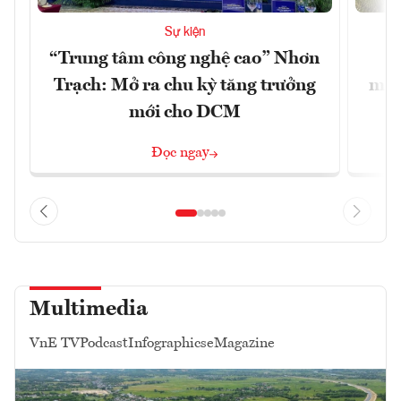
Sự kiện
“Trung tâm công nghệ cao” Nhơn
X
Trạch: Mở ra chu kỳ tăng trưởng
mạn
mới cho DCM
Đọc ngay
Multimedia
VnE TV
Podcast
Infographics
eMagazine