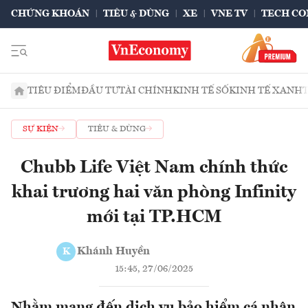
CHỨNG KHOÁN
TIÊU & DÙNG
XE
VNE TV
TECH CO
TIÊU ĐIỂM
ĐẦU TƯ
TÀI CHÍNH
KINH TẾ SỐ
KINH TẾ XANH
SỰ KIỆN
TIÊU & DÙNG
Chubb Life Việt Nam chính thức
khai trương hai văn phòng Infinity
mới tại TP.HCM
Khánh Huyền
K
15:45, 27/06/2025
Nhằm mang đến dịch vụ bảo hiểm cá nhân