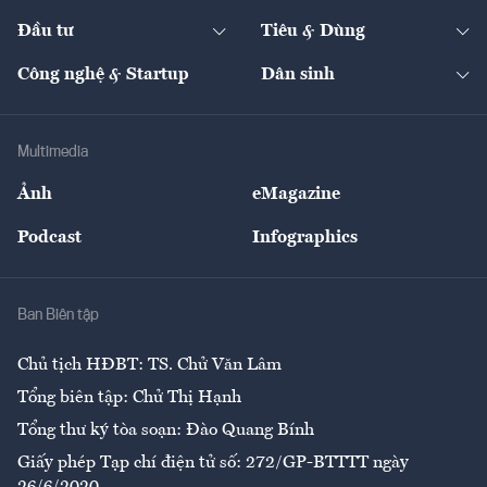
Dự án
Công nghiệp
Chuyển động 24h
Đối thoại
The Guide
Video
Đầu tư
Tiêu & Dùng
Quản trị số
Cafe BĐS
Thị trường
Kinh doanh
Kết nối
Tạp chí kinh tế Việt Nam
eMagazine
Nhà đầu tư
Du lịch
Công nghệ & Startup
Dân sinh
Tư vấn
Nông sản
Doanh nhân
Tư vấn Tiêu & Dùng
Infographics
Hạ tầng
Sức khỏe
Khung pháp lý
Doanh nghiệp
Địa phương
Thị trường
Bảo hiểm
Multimedia
Sự kiện
Nhân lực
Ảnh
eMagazine
Đẹp +
An sinh
Podcast
Infographics
Giải trí
Y tế
Nhà
Ban Biên tập
Ẩm thực
Chủ tịch HĐBT: TS. Chử Văn Lâm
Tổng biên tập: Chử Thị Hạnh
Tổng thư ký tòa soạn: Đào Quang Bính
Giấy phép Tạp chí điện tử số: 272/GP-BTTTT ngày