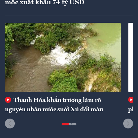
mốc xuất khẩu 74 tỷ USD
Thanh Hóa khẩn trương làm rõ
nguyên nhân nước suối Xú đổi màu
phí