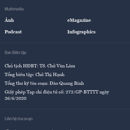
Doanh nghiệp
Địa phương
Thị trường
Bảo hiểm
Multimedia
Sự kiện
Nhân lực
Ảnh
eMagazine
Đẹp +
An sinh
Podcast
Infographics
Giải trí
Y tế
Nhà
Ban Biên tập
Ẩm thực
Chủ tịch HĐBT: TS. Chử Văn Lâm
Tổng biên tập: Chử Thị Hạnh
Tổng thư ký tòa soạn: Đào Quang Bính
Giấy phép Tạp chí điện tử số: 272/GP-BTTTT ngày
26/6/2020
Liên hệ tòa soạn