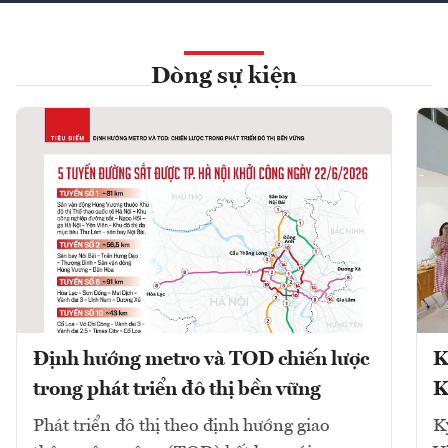
Dòng sự kiện
Định hướng metro và TOD chiến lược
K
trong phát triển đô thị bền vững
K
Phát triển đô thị theo định hướng giao
K