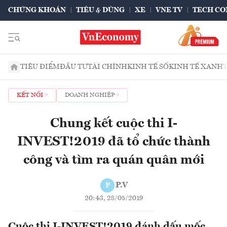
CHỨNG KHOÁN
TIÊU & DÙNG
XE
VNE TV
TECH CO
TIÊU ĐIỂM
ĐẦU TƯ
TÀI CHÍNH
KINH TẾ SỐ
KINH TẾ XANH
KẾT NỐI
DOANH NGHIỆP
Chung kết cuộc thi I-
INVEST!2019 đã tổ chức thành
công và tìm ra quán quân mới
P.V
P
20:43, 28/05/2019
Cuộc thi I-INVEST!2019 đánh dấu mốc