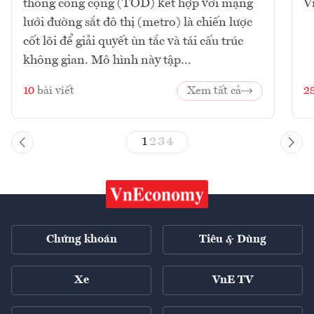
thông công cộng (TOD) kết hợp với mạng
V
lưới đường sắt đô thị (metro) là chiến lược
cốt lõi để giải quyết ùn tắc và tái cấu trúc
không gian. Mô hình này tập...
10
bài viết
Xem tất cả
2
1
2
3
4
Chứng khoán
Tiêu & Dùng
Xe
VnE TV