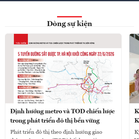
Dòng sự kiện
Định hướng metro và TOD chiến lược
K
trong phát triển đô thị bền vững
K
Phát triển đô thị theo định hướng giao
K