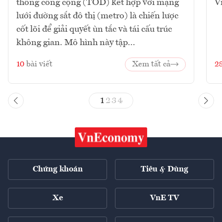
thông công cộng (TOD) kết hợp với mạng
V
lưới đường sắt đô thị (metro) là chiến lược
cốt lõi để giải quyết ùn tắc và tái cấu trúc
không gian. Mô hình này tập...
10
bài viết
Xem tất cả
2
1
2
3
4
Chứng khoán
Tiêu & Dùng
Xe
VnE TV