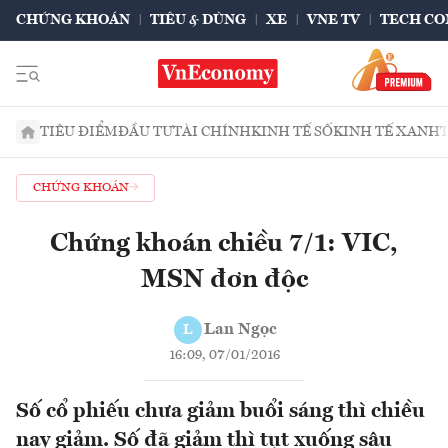
CHỨNG KHOÁN
TIÊU & DÙNG
XE
VNE TV
TECH CO
TIÊU ĐIỂM
ĐẦU TƯ
TÀI CHÍNH
KINH TẾ SỐ
KINH TẾ XANH
CHỨNG KHOÁN
Chứng khoán chiều 7/1: VIC,
MSN đơn độc
Lan Ngọc
L
16:09, 07/01/2016
Số cổ phiếu chưa giảm buổi sáng thì chiều
nay giảm. Số đã giảm thì tụt xuống sâu