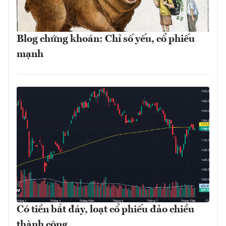
Blog chứng khoán: Chỉ số yếu, cổ phiếu
mạnh
Có tiền bắt đáy, loạt cổ phiếu đảo chiều
thành công