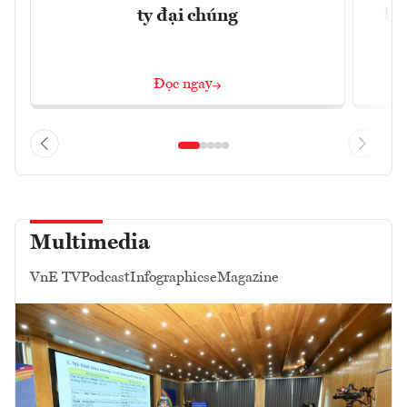
ty đại chúng
ba
Đọc ngay
Multimedia
VnE TV
Podcast
Infographics
eMagazine