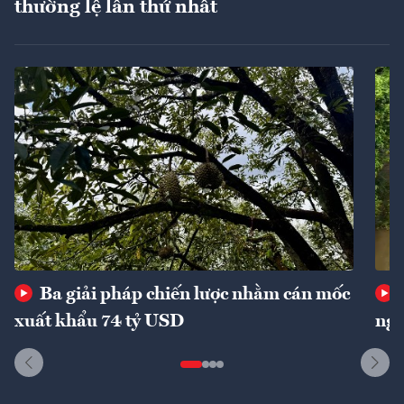
thường lệ lần thứ nhất
Ba giải pháp chiến lược nhằm cán mốc
xuất khẩu 74 tỷ USD
ngu