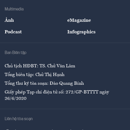
Doanh nghiệp
Địa phương
Thị trường
Bảo hiểm
Multimedia
Sự kiện
Nhân lực
Ảnh
eMagazine
Đẹp +
An sinh
Podcast
Infographics
Giải trí
Y tế
Nhà
Ban Biên tập
Ẩm thực
Chủ tịch HĐBT: TS. Chử Văn Lâm
Tổng biên tập: Chử Thị Hạnh
Tổng thư ký tòa soạn: Đào Quang Bính
Giấy phép Tạp chí điện tử số: 272/GP-BTTTT ngày
26/6/2020
Liên hệ tòa soạn