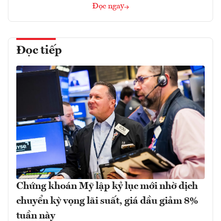
Đọc ngay
Đọc tiếp
Chứng khoán Mỹ lập kỷ lục mới nhờ dịch
chuyển kỳ vọng lãi suất, giá dầu giảm 8%
tuần này