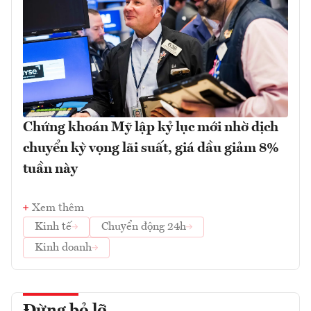
Chứng khoán Mỹ lập kỷ lục mới nhờ dịch
chuyển kỳ vọng lãi suất, giá dầu giảm 8%
tuần này
Xem thêm
Kinh tế
Chuyển động 24h
Kinh doanh
Đừng bỏ lỡ