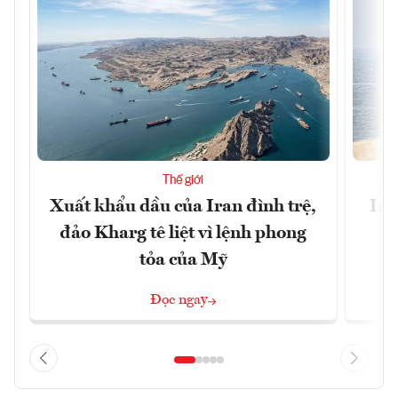
Thế giới
Xuất khẩu dầu của Iran đình trệ,
Ira
đảo Kharg tê liệt vì lệnh phong
tỏa của Mỹ
Đọc ngay