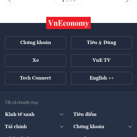
1
2
3
4
Chứng khoán
Tiêu & Dùng
Xe
VnE TV
Tech Connect
English ++
Tất cả chuyên mục
Kinh tế xanh
Tiêu điểm
Chuyển động xanh
Tài chính
Chứng khoán
Pháp lý
Ngân hàng
Doanh nghiệp niêm yết