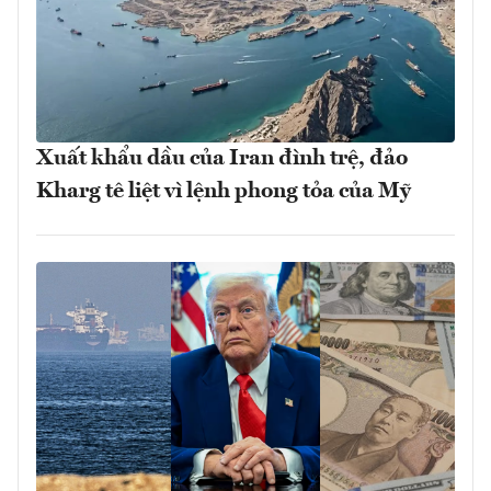
Xuất khẩu dầu của Iran đình trệ, đảo
Kharg tê liệt vì lệnh phong tỏa của Mỹ