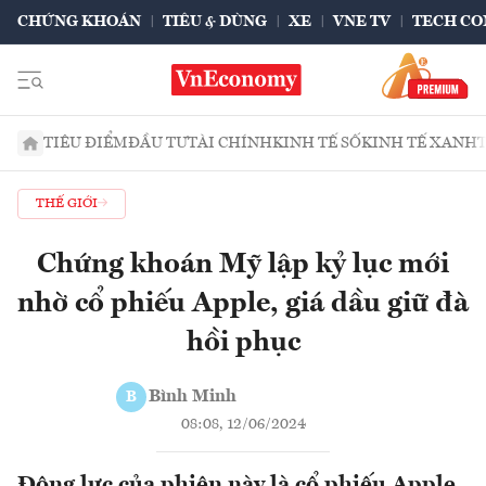
CHỨNG KHOÁN
TIÊU & DÙNG
XE
VNE TV
TECH CO
TIÊU ĐIỂM
ĐẦU TƯ
TÀI CHÍNH
KINH TẾ SỐ
KINH TẾ XANH
THẾ GIỚI
Chứng khoán Mỹ lập kỷ lục mới
nhờ cổ phiếu Apple, giá dầu giữ đà
hồi phục
Bình Minh
B
08:08, 12/06/2024
Động lực của phiên này là cổ phiếu Apple