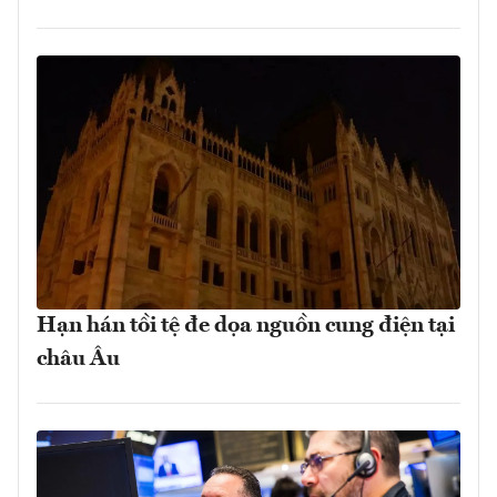
Hạn hán tồi tệ đe dọa nguồn cung điện tại
châu Âu