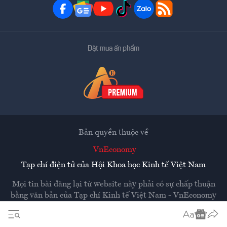
Đặt mua ấn phẩm
Bản quyền thuộc về
VnEconomy
Tạp chí điện tử của Hội Khoa học Kinh tế Việt Nam
Mọi tin bài đăng lại từ website này phải có sự chấp thuận
bằng văn bản của
Tạp chí Kinh tế Việt Nam - VnEconomy
Các trang liên kết ra ngoài sẽ được mở ra ở cửa sổ mới.
VnEconomy không chịu trách nhiệm nội dung các trang