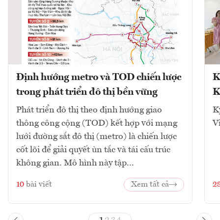
Định hướng metro và TOD chiến lược
K
trong phát triển đô thị bền vững
K
Phát triển đô thị theo định hướng giao
K
thông công cộng (TOD) kết hợp với mạng
V
lưới đường sắt đô thị (metro) là chiến lược
cốt lõi để giải quyết ùn tắc và tái cấu trúc
không gian. Mô hình này tập...
10
bài viết
Xem tất cả
2