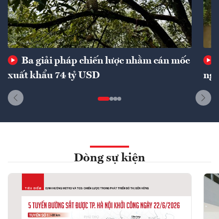
Ba giải pháp chiến lược nhằm cán mốc
xuất khẩu 74 tỷ USD
ngu
Dòng sự kiện