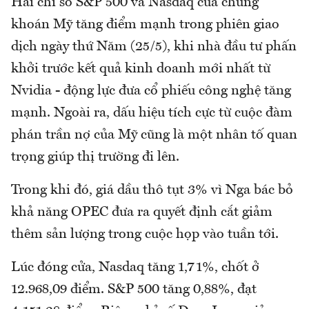
Hai chỉ số S&P 500 và Nasdaq của chứng
khoán Mỹ tăng điểm mạnh trong phiên giao
dịch ngày thứ Năm (25/5), khi nhà đầu tư phấn
khởi trước kết quả kinh doanh mới nhất từ
Nvidia - động lực đưa cổ phiếu công nghệ tăng
mạnh. Ngoài ra, dấu hiệu tích cực từ cuộc đàm
phán trần nợ của Mỹ cũng là một nhân tố quan
trọng giúp thị trường đi lên.
Trong khi đó, giá dầu thô tụt 3% vì Nga bác bỏ
khả năng OPEC đưa ra quyết định cắt giảm
thêm sản lượng trong cuộc họp vào tuần tới.
Lúc đóng cửa, Nasdaq tăng 1,71%, chốt ở
12.968,09 điểm. S&P 500 tăng 0,88%, đạt