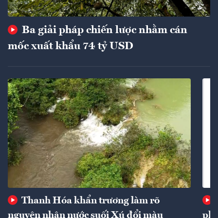
Ba giải pháp chiến lược nhằm cán
mốc xuất khẩu 74 tỷ USD
Thanh Hóa khẩn trương làm rõ
nguyên nhân nước suối Xú đổi màu
phí