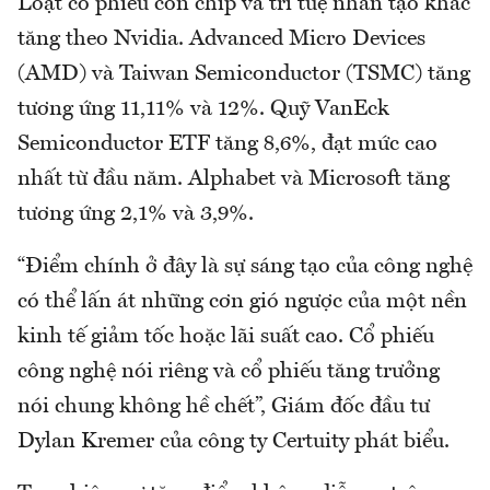
Loạt cổ phiếu con chip và trí tuệ nhân tạo khác
tăng theo Nvidia. Advanced Micro Devices
(AMD) và Taiwan Semiconductor (TSMC) tăng
tương ứng 11,11% và 12%. Quỹ VanEck
Semiconductor ETF tăng 8,6%, đạt mức cao
nhất từ đầu năm. Alphabet và Microsoft tăng
tương ứng 2,1% và 3,9%.
“Điểm chính ở đây là sự sáng tạo của công nghệ
có thể lấn át những cơn gió ngược của một nền
kinh tế giảm tốc hoặc lãi suất cao. Cổ phiếu
công nghệ nói riêng và cổ phiếu tăng trưởng
nói chung không hề chết”, Giám đốc đầu tư
Dylan Kremer của công ty Certuity phát biểu.