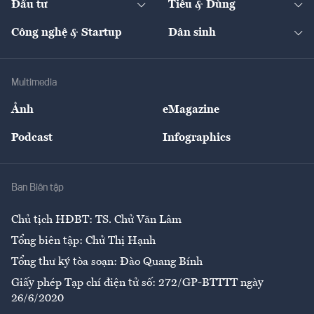
Đầu tư
Tiêu & Dùng
Quản trị số
Cafe BĐS
Thị trường
Kinh doanh
Kết nối
Tạp chí kinh tế Việt Nam
eMagazine
Nhà đầu tư
Du lịch
Công nghệ & Startup
Dân sinh
Tư vấn
Nông sản
Doanh nhân
Tư vấn Tiêu & Dùng
Infographics
Hạ tầng
Sức khỏe
Khung pháp lý
Doanh nghiệp
Địa phương
Thị trường
Bảo hiểm
Multimedia
Sự kiện
Nhân lực
Ảnh
eMagazine
Đẹp +
An sinh
Podcast
Infographics
Giải trí
Y tế
Nhà
Ban Biên tập
Ẩm thực
Chủ tịch HĐBT: TS. Chử Văn Lâm
Tổng biên tập: Chử Thị Hạnh
Tổng thư ký tòa soạn: Đào Quang Bính
Giấy phép Tạp chí điện tử số: 272/GP-BTTTT ngày
26/6/2020