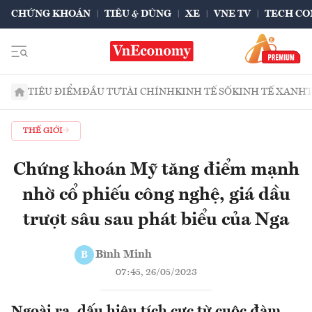
CHỨNG KHOÁN
TIÊU & DÙNG
XE
VNE TV
TECH CO
TIÊU ĐIỂM
ĐẦU TƯ
TÀI CHÍNH
KINH TẾ SỐ
KINH TẾ XANH
THẾ GIỚI
Chứng khoán Mỹ tăng điểm mạnh
nhờ cổ phiếu công nghệ, giá dầu
trượt sâu sau phát biểu của Nga
Bình Minh
B
07:45, 26/05/2023
Ngoài ra, dấu hiệu tích cực từ cuộc đàm