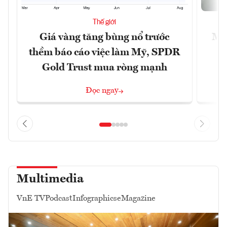
Thế giới
Giá vàng tăng bùng nổ trước
Mỹ 
thềm báo cáo việc làm Mỹ, SPDR
Gold Trust mua ròng mạnh
Đọc ngay
Multimedia
VnE TV
Podcast
Infographics
eMagazine