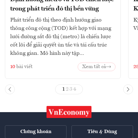
trong phát triển đô thị bền vững
K
Phát triển đô thị theo định hướng giao
K
thông công cộng (TOD) kết hợp với mạng
V
lưới đường sắt đô thị (metro) là chiến lược
cốt lõi để giải quyết ùn tắc và tái cấu trúc
không gian. Mô hình này tập...
10
bài viết
Xem tất cả
2
1
2
3
4
Chứng khoán
Tiêu & Dùng