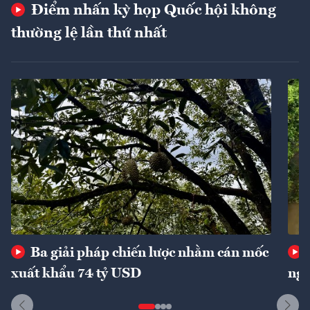
Điểm nhấn kỳ họp Quốc hội không
thường lệ lần thứ nhất
Ba giải pháp chiến lược nhằm cán mốc
xuất khẩu 74 tỷ USD
ngu