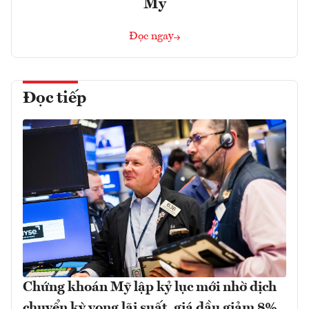
Mỹ
Đọc ngay
Đọc tiếp
Chứng khoán Mỹ lập kỷ lục mới nhờ dịch
chuyển kỳ vọng lãi suất, giá dầu giảm 8%