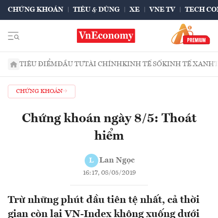
CHỨNG KHOÁN
TIÊU & DÙNG
XE
VNE TV
TECH CO
TIÊU ĐIỂM
ĐẦU TƯ
TÀI CHÍNH
KINH TẾ SỐ
KINH TẾ XANH
CHỨNG KHOÁN
Chứng khoán ngày 8/5: Thoát
hiểm
Lan Ngọc
L
16:17, 08/05/2019
Trừ những phút đầu tiên tệ nhất, cả thời
gian còn lại VN-Index không xuống dưới