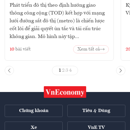
Phát triển đô thị theo định hướng giao
K
thông công cộng (TOD) kết hợp với mạng
V
lưới đường sắt đô thị (metro) là chiến lược
cốt lõi để giải quyết ùn tắc và tái cấu trúc
không gian. Mô hình này tập...
10
bài viết
Xem tất cả
2
1
2
3
4
Chứng khoán
Tiêu & Dùng
Xe
VnE TV