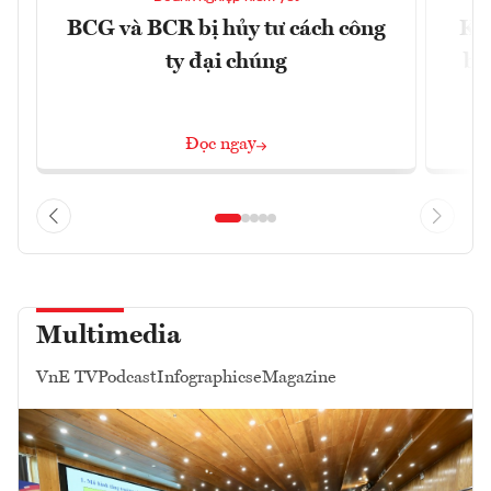
BCG và BCR bị hủy tư cách công
Kh
ty đại chúng
ba
Đọc ngay
Multimedia
VnE TV
Podcast
Infographics
eMagazine