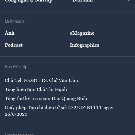
Công nghệ & Startup
Dân sinh
Tư vấn
Nông sản
Doanh nhân
Tư vấn Tiêu & Dùng
Infographics
Hạ tầng
Sức khỏe
Khung pháp lý
Doanh nghiệp
Địa phương
Thị trường
Bảo hiểm
Multimedia
Sự kiện
Nhân lực
Ảnh
eMagazine
Đẹp +
An sinh
Podcast
Infographics
Giải trí
Y tế
Nhà
Ban Biên tập
Ẩm thực
Chủ tịch HĐBT: TS. Chử Văn Lâm
Tổng biên tập: Chử Thị Hạnh
Tổng thư ký tòa soạn: Đào Quang Bính
Giấy phép Tạp chí điện tử số: 272/GP-BTTTT ngày
26/6/2020