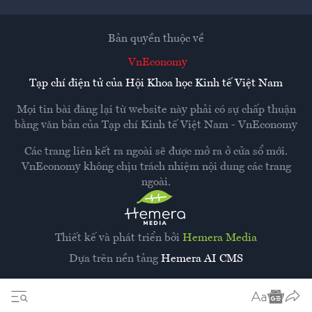
Bản quyền thuộc về
VnEconomy
Tạp chí điện tử của Hội Khoa học Kinh tế Việt Nam
Mọi tin bài đăng lại từ website này phải có sự chấp thuận
bằng văn bản của
Tạp chí Kinh tế Việt Nam - VnEconomy
Các trang liên kết ra ngoài sẽ được mở ra ở cửa sổ mới.
VnEconomy không chịu trách nhiệm nội dung các trang
ngoài.
Thiết kế và phát triển bởi
Hemera Media
Dựa trên nền tảng
Hemera AI CMS