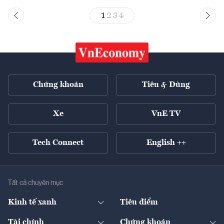
1
2
3
4
Chứng khoán
Tiêu & Dùng
Xe
VnE TV
Tech Connect
English ++
Tất cả chuyên mục
Kinh tế xanh
Tiêu điểm
Chuyển động xanh
Tài chính
Chứng khoán