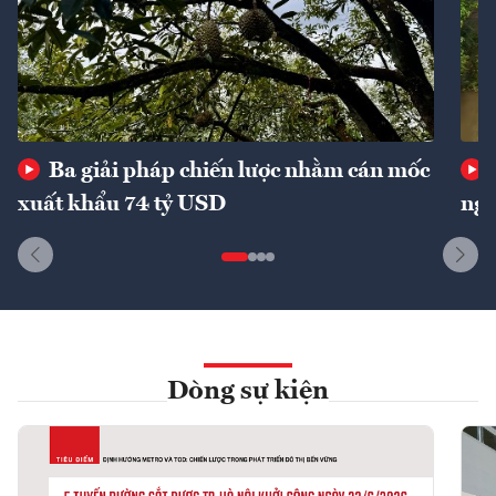
Ba giải pháp chiến lược nhằm cán mốc
xuất khẩu 74 tỷ USD
ngu
Dòng sự kiện