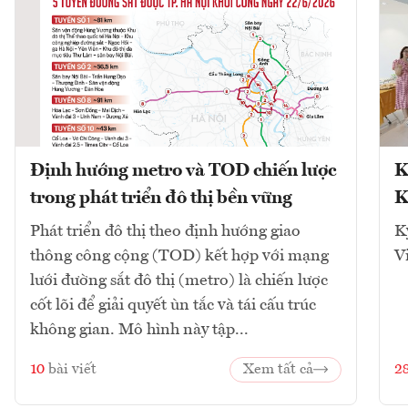
Định hướng metro và TOD chiến lược
K
trong phát triển đô thị bền vững
K
Phát triển đô thị theo định hướng giao
K
thông công cộng (TOD) kết hợp với mạng
V
lưới đường sắt đô thị (metro) là chiến lược
cốt lõi để giải quyết ùn tắc và tái cấu trúc
không gian. Mô hình này tập...
10
bài viết
Xem tất cả
2