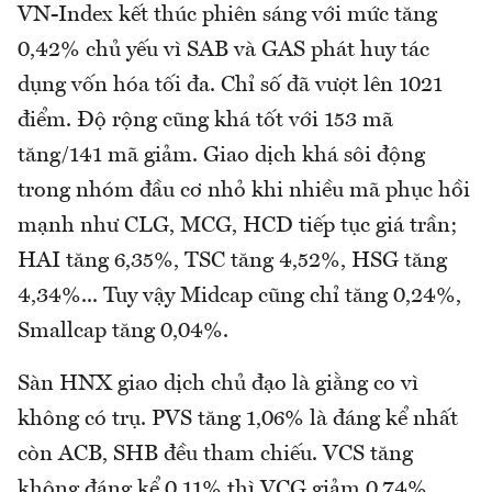
VN-Index kết thúc phiên sáng với mức tăng
0,42% chủ yếu vì SAB và GAS phát huy tác
dụng vốn hóa tối đa. Chỉ số đã vượt lên 1021
điểm. Độ rộng cũng khá tốt với 153 mã
tăng/141 mã giảm. Giao dịch khá sôi động
trong nhóm đầu cơ nhỏ khi nhiều mã phục hồi
mạnh như CLG, MCG, HCD tiếp tục giá trần;
HAI tăng 6,35%, TSC tăng 4,52%, HSG tăng
4,34%... Tuy vậy Midcap cũng chỉ tăng 0,24%,
Smallcap tăng 0,04%.
Sàn HNX giao dịch chủ đạo là giằng co vì
không có trụ. PVS tăng 1,06% là đáng kể nhất
còn ACB, SHB đều tham chiếu. VCS tăng
không đáng kể 0,11% thì VCG giảm 0,74%,