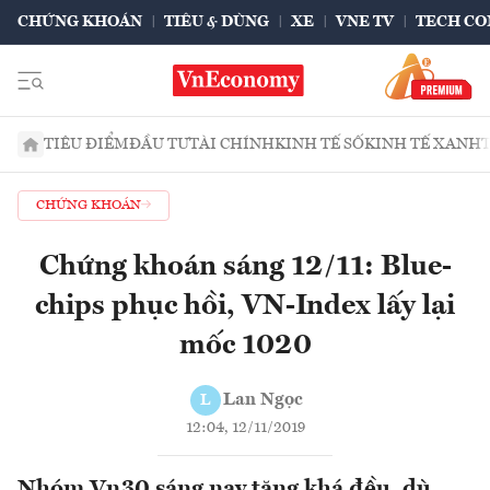
CHỨNG KHOÁN
TIÊU & DÙNG
XE
VNE TV
TECH CO
TIÊU ĐIỂM
ĐẦU TƯ
TÀI CHÍNH
KINH TẾ SỐ
KINH TẾ XANH
CHỨNG KHOÁN
Chứng khoán sáng 12/11: Blue-
chips phục hồi, VN-Index lấy lại
mốc 1020
Lan Ngọc
L
12:04, 12/11/2019
Nhóm Vn30 sáng nay tăng khá đều, dù