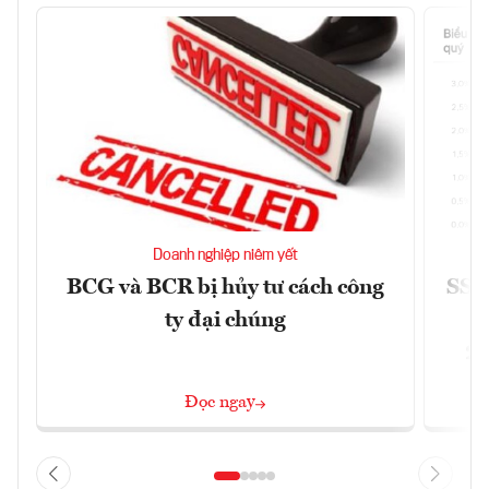
Doanh nghiệp niêm yết
BCG và BCR bị hủy tư cách công
SSI 
ty đại chúng
2/
Đọc ngay