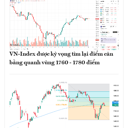
VN-Index được kỳ vọng tìm lại điểm cân
bằng quanh vùng 1760 - 1780 điểm