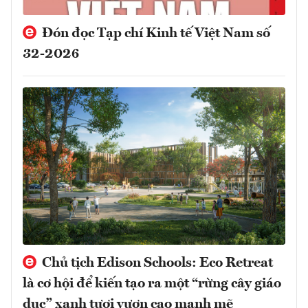
Đón đọc Tạp chí Kinh tế Việt Nam số
32-2026
Chủ tịch Edison Schools: Eco Retreat
là cơ hội để kiến tạo ra một “rừng cây giáo
dục” xanh tươi vươn cao mạnh mẽ