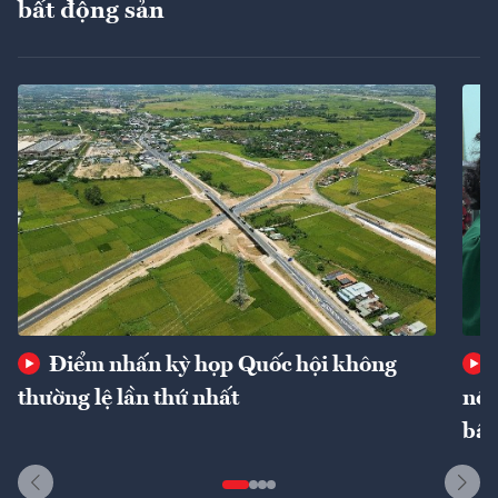
bất động sản
Điểm nhấn kỳ họp Quốc hội không
thường lệ lần thứ nhất
nôn
bất