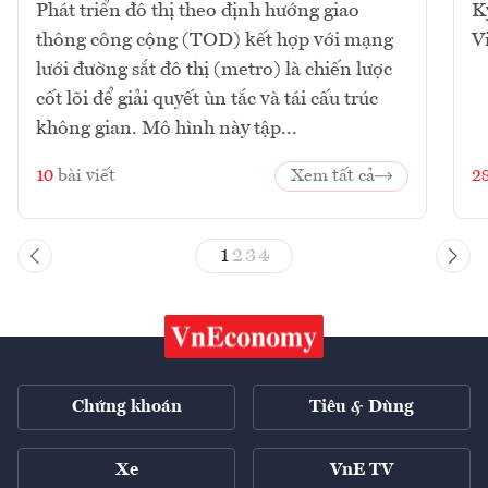
Phát triển đô thị theo định hướng giao
K
thông công cộng (TOD) kết hợp với mạng
V
lưới đường sắt đô thị (metro) là chiến lược
cốt lõi để giải quyết ùn tắc và tái cấu trúc
không gian. Mô hình này tập...
10
bài viết
Xem tất cả
2
1
2
3
4
Chứng khoán
Tiêu & Dùng
Xe
VnE TV