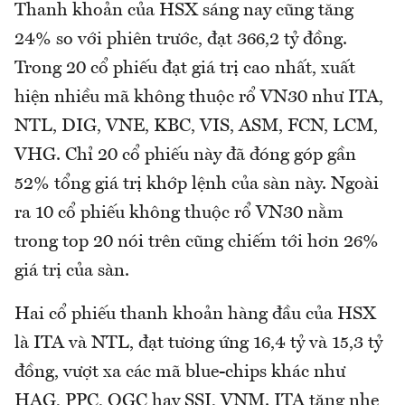
Thanh khoản của HSX sáng nay cũng tăng
24% so với phiên trước, đạt 366,2 tỷ đồng.
Trong 20 cổ phiếu đạt giá trị cao nhất, xuất
hiện nhiều mã không thuộc rổ VN30 như ITA,
NTL, DIG, VNE, KBC, VIS, ASM, FCN, LCM,
VHG. Chỉ 20 cổ phiếu này đã đóng góp gần
52% tổng giá trị khớp lệnh của sàn này. Ngoài
ra 10 cổ phiếu không thuộc rổ VN30 nằm
trong top 20 nói trên cũng chiếm tới hơn 26%
giá trị của sàn.
Hai cổ phiếu thanh khoản hàng đầu của HSX
là ITA và NTL, đạt tương ứng 16,4 tỷ và 15,3 tỷ
đồng, vượt xa các mã blue-chips khác như
HAG, PPC, OGC hay SSI, VNM. ITA tăng nhẹ