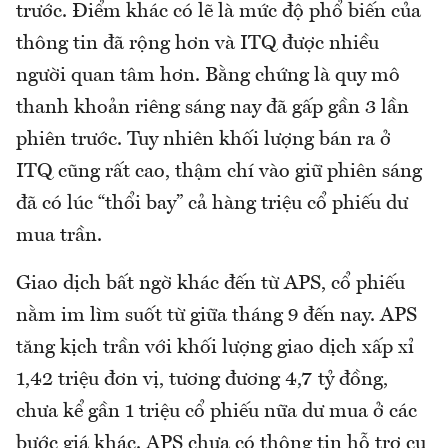
trước. Điểm khác có lẽ là mức độ phổ biến của
thông tin đã rộng hơn và ITQ được nhiều
người quan tâm hơn. Bằng chứng là quy mô
thanh khoản riêng sáng nay đã gấp gần 3 lần
phiên trước. Tuy nhiên khối lượng bán ra ở
ITQ cũng rất cao, thậm chí vào giữ phiên sáng
đã có lúc “thổi bay” cả hàng triệu cổ phiếu dư
mua trần.
Giao dịch bất ngờ khác đến từ APS, cổ phiếu
nằm im lìm suốt từ giữa tháng 9 đến nay. APS
tăng kịch trần với khối lượng giao dịch xấp xỉ
1,42 triệu đơn vị, tương đương 4,7 tỷ đồng,
chưa kể gần 1 triệu cổ phiếu nữa dư mua ở các
bước giá khác. APS chưa có thông tin hỗ trợ cụ