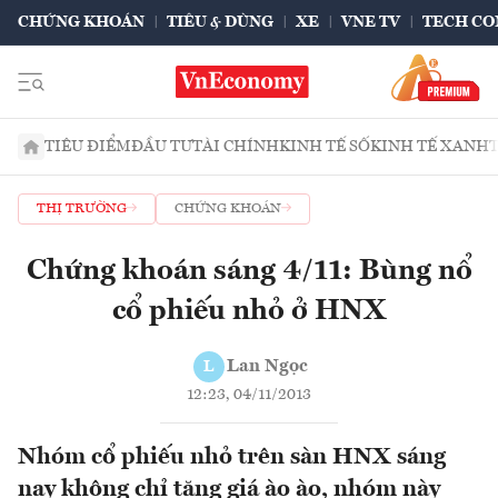
CHỨNG KHOÁN
TIÊU & DÙNG
XE
VNE TV
TECH CO
TIÊU ĐIỂM
ĐẦU TƯ
TÀI CHÍNH
KINH TẾ SỐ
KINH TẾ XANH
THỊ TRƯỜNG
CHỨNG KHOÁN
Chứng khoán sáng 4/11: Bùng nổ
cổ phiếu nhỏ ở HNX
Lan Ngọc
L
12:23, 04/11/2013
Nhóm cổ phiếu nhỏ trên sàn HNX sáng
nay không chỉ tăng giá ào ào, nhóm này