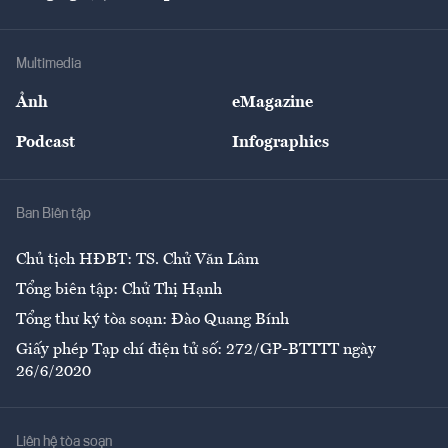
Doanh nhân
Tư vấn Tiêu & Dùng
Infographics
Hạ tầng
Sức khỏe
Khung pháp lý
Doanh nghiệp
Địa phương
Thị trường
Bảo hiểm
Multimedia
Sự kiện
Nhân lực
Ảnh
eMagazine
Đẹp +
An sinh
Podcast
Infographics
Giải trí
Y tế
Nhà
Ban Biên tập
Ẩm thực
Chủ tịch HĐBT: TS. Chử Văn Lâm
Tổng biên tập: Chử Thị Hạnh
Tổng thư ký tòa soạn: Đào Quang Bính
Giấy phép Tạp chí điện tử số: 272/GP-BTTTT ngày
26/6/2020
Liên hệ tòa soạn