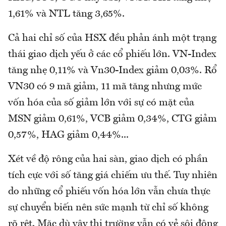
1,61% và NTL tăng 3,65%.
Cả hai chỉ số của HSX đều phản ánh một trạng
thái giao dịch yếu ở các cổ phiếu lớn. VN-Index
tăng nhẹ 0,11% và Vn30-Index giảm 0,03%. Rổ
VN30 có 9 mã giảm, 11 mã tăng nhưng mức
vốn hóa của số giảm lớn với sự có mặt của
MSN giảm 0,61%, VCB giảm 0,34%, CTG giảm
0,57%, HAG giảm 0,44%...
Xét về độ rông của hai sàn, giao dịch có phần
tích cực với số tăng giá chiếm ưu thế. Tuy nhiên
do những cổ phiếu vốn hóa lớn vẫn chưa thực
sự chuyển biến nên sức mạnh từ chỉ số không
rõ rệt. Mặc dù vậy thị trường vẫn có vẻ sôi động