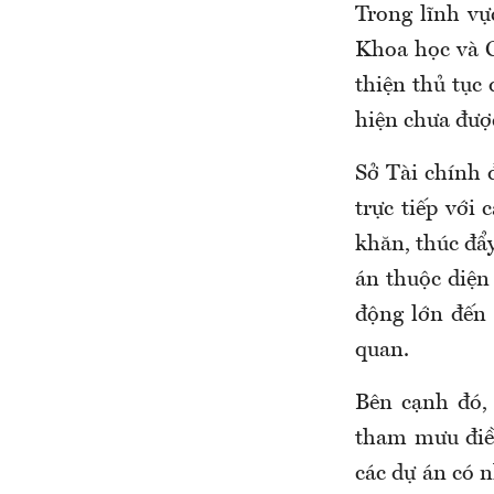
Trong lĩnh v
Khoa học và C
thiện thủ tục
hiện chưa được
Sở Tài chính 
trực tiếp với
khăn, thúc đẩ
án thuộc diện
động lớn đến p
quan.
Bên cạnh đó,
tham mưu điều
các dự án có 