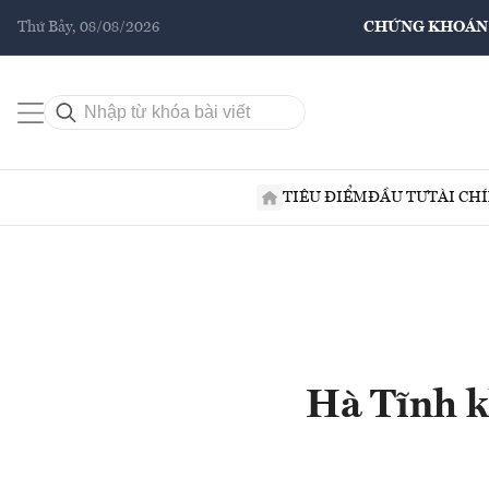
Thứ Bảy, 08/08/2026
CHỨNG KHOÁN
TIÊU ĐIỂM
ĐẦU TƯ
TÀI CH
Hà Tĩnh k