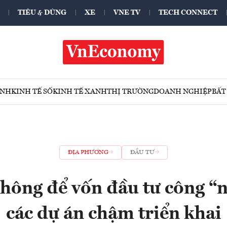
TIÊU & DÙNG
XE
VNE TV
TECH CONNECT
ÍNH
KINH TẾ SỐ
KINH TẾ XANH
THỊ TRƯỜNG
DOANH NGHIỆP
BẤT
ĐỊA PHƯƠNG
ĐẦU TƯ
hông để vốn đầu tư công “
các dự án chậm triển khai