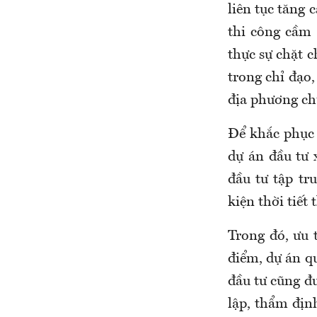
liên tục tăng 
thi công cầm 
thực sự chặt c
trong chỉ đạo,
địa phương chư
Để khắc phục 
dự án đầu tư 
đầu tư tập tr
kiện thời tiết
Trong đó, ưu 
điểm, dự án q
đầu tư cũng đư
lập, thẩm địn