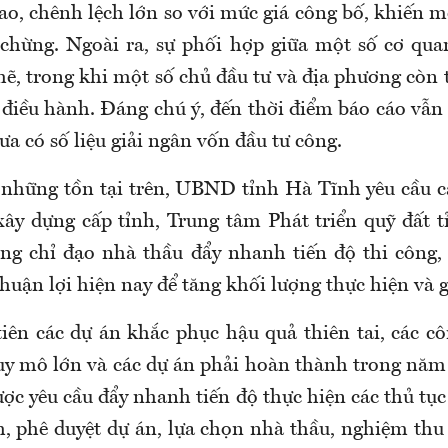
cao, chênh lệch lớn so với mức giá công bố, khiến 
chừng. Ngoài ra, sự phối hợp giữa một số cơ qua
hẽ, trong khi một số chủ đầu tư và địa phương còn t
 điều hành. Đáng chú ý, đến thời điểm báo cáo vẫn
a có số liệu giải ngân vốn đầu tư công.
những tồn tại trên, UBND tỉnh Hà Tĩnh yêu cầu c
xây dựng cấp tỉnh, Trung tâm Phát triển quỹ đất t
ung chỉ đạo nhà thầu đẩy nhanh tiến độ thi công,
 thuận lợi hiện nay để tăng khối lượng thực hiện và 
tiên các dự án khắc phục hậu quả thiên tai, các cô
uy mô lớn và các dự án phải hoàn thành trong năm
ợc yêu cầu đẩy nhanh tiến độ thực hiện các thủ tụ
h, phê duyệt dự án, lựa chọn nhà thầu, nghiệm thu