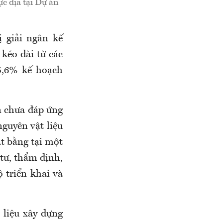
c địa tại Dự án
 giải ngân kế
kéo dài từ các
5,6% kế hoạch
n chưa đáp ứng
guyên vật liệu
ặt bằng tại một
 tư, thẩm định,
 triển khai và
 liệu xây dựng