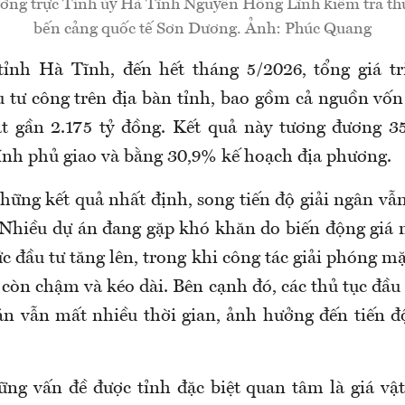
ờng trực Tỉnh ủy Hà Tĩnh Nguyễn Hồng Lĩnh kiểm tra thự
bến cảng quốc tế Sơn Dương. Ảnh: Phúc Quang
nh Hà Tĩnh, đến hết tháng 5/2026, tổng giá trị
 tư công trên địa bàn tỉnh, bao gồm cả nguồn vốn 
ạt gần 2.175 tỷ đồng. Kết quả này tương đương 3
nh phủ giao và bằng 30,9% kế hoạch địa phương.
hững kết quả nhất định, song tiến độ giải ngân vẫ
. Nhiều dự án đang gặp khó khăn do biến động giá n
 đầu tư tăng lên, trong khi công tác giải phóng m
còn chậm và kéo dài. Bên cạnh đó, các thủ tục đầu
án vẫn mất nhiều thời gian, ảnh hưởng đến tiến độ
ng vấn đề được tỉnh đặc biệt quan tâm là giá vật