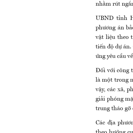
nhằm rút ngắn
UBND tỉnh Hà
phương án bảo
vật liệu theo
tiến độ dự án.
ứng yêu cầu về
Đối với công 
là một trong 
vậy, các xã, p
giải phóng mặ
trung tháo gỡ
Các địa phươn
theo hướng cụ