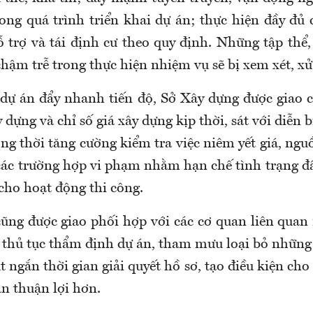
ong quá trình triển khai dự án; thực hiện đầy đủ 
ỗ trợ và tái định cư theo quy định. Những tập thể,
hậm trễ trong thực hiện nhiệm vụ sẽ bị xem xét, xử
 dự án đẩy nhanh tiến độ, Sở Xây dựng được giao c
y dựng và chỉ số giá xây dựng kịp thời, sát với diễn 
ng thời tăng cường kiểm tra việc niêm yết giá, nguồ
các trường hợp vi phạm nhằm hạn chế tình trạng đầ
cho hoạt động thi công.
ũng được giao phối hợp với các cơ quan liên quan 
c thủ tục thẩm định dự án, tham mưu loại bỏ những
út ngắn thời gian giải quyết hồ sơ, tạo điều kiện cho
án thuận lợi hơn.