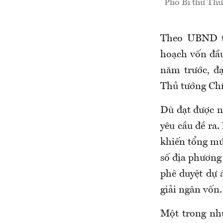
Phó Bí thư Thư
Theo UBND tỉ
hoạch vốn đầu
năm trước, đ
Thủ tướng Chí
Dù đạt được n
yêu cầu đề ra
khiến tổng mức
số địa phương 
phê duyệt dự 
giải ngân vốn.
Một trong nhữ