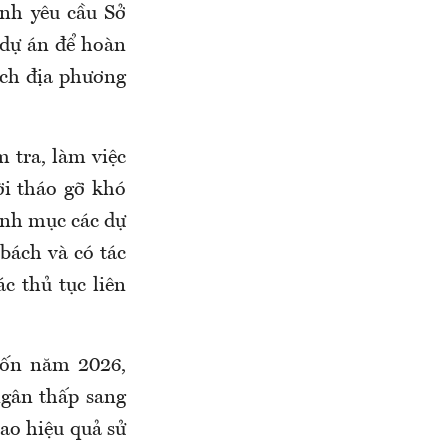
nh yêu cầu Sở
 dự án để hoàn
ách địa phương
 tra, làm việc
ời tháo gỡ khó
anh mục các dự
bách và có tác
ác thủ tục liên
vốn năm 2026,
ngân thấp sang
ao hiệu quả sử