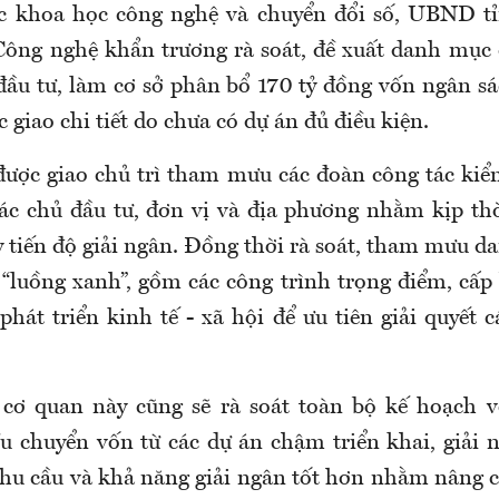
ực khoa học công nghệ và chuyển đổi số, UBND tỉ
ông nghệ khẩn trương rà soát, đề xuất danh mục
 đầu tư, làm cơ sở phân bổ 170 tỷ đồng vốn ngân s
 giao chi tiết do chưa có dự án đủ điều kiện.
được giao chủ trì tham mưu các đoàn công tác kiểm
 các chủ đầu tư, đơn vị và địa phương nhằm kịp th
y tiến độ giải ngân. Đồng thời rà soát, tham mưu d
 “luồng xanh”, gồm các công trình trọng điểm, cấp 
hát triển kinh tế - xã hội để ưu tiên giải quyết c
 cơ quan này cũng sẽ rà soát toàn bộ kế hoạch 
 chuyển vốn từ các dự án chậm triển khai, giải 
nhu cầu và khả năng giải ngân tốt hơn nhằm nâng c