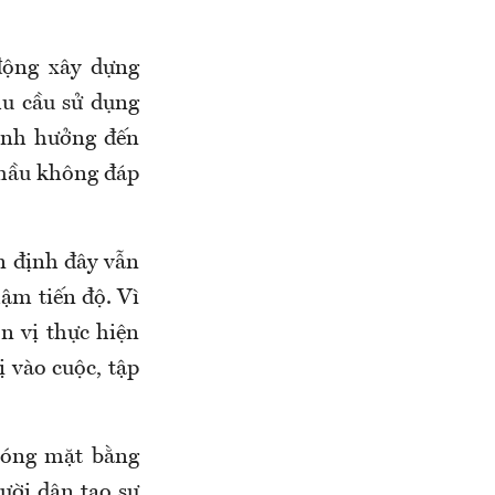
động xây dựng
hu cầu sử dụng
 ảnh hưởng đến
 thầu không đáp
n định đây vẫn
ậm tiến độ. Vì
ơn vị thực hiện
 vào cuộc, tập
phóng mặt bằng
ười dân tạo sự