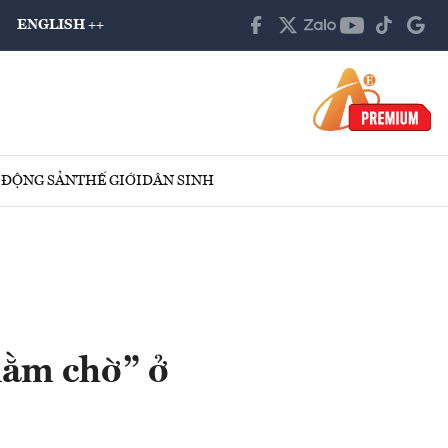
ENGLISH ++
 ĐỘNG SẢN
THẾ GIỚI
DÂN SINH
nằm chờ” ở