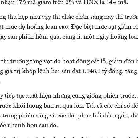
 nhận 173 mã giảm trên 2% và HNX là 144 mã.
ng thu hẹp như vậy thì chắc chắn sáng nay thị trườ
t mức độ hoảng loạn cao. Đặc biệt mức sụt giảm r
ngay sau phiên hôm qua, cũng là một ngày hoảng lo
hị trường tăng vọt do hoạt động cắt lỗ, giảm đòn b
ng giá trị khớp lệnh hai sàn đạt 1.148,1 tỷ đồng, tăn
.
y tiếp tục xuất hiện nhưng cũng giống phiên trước,
trước khối lượng bán ra quá lớn. Tất cả các chỉ số 
trong phiên sáng và các đợt phục hồi đều ngắn, đư
dốc nhanh hơn sau đó.