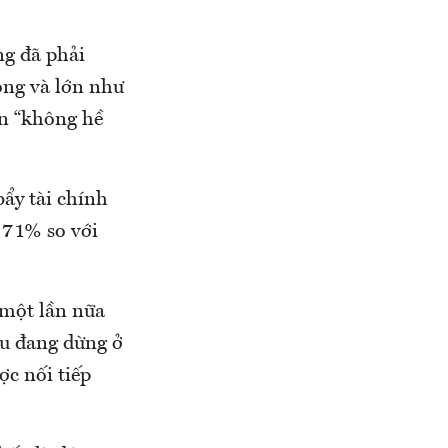
ng đã phải
ộng và lớn như
ạn “không hề
ẩy tài chính
g 71% so với
 một lần nữa
đều đang dừng ở
ợc nối tiếp