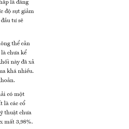
chấp là đáng
ức độ sụt giảm
 đầu tư sẽ
hông thể cản
 là chưa kể
khối này đã xả
ua khá nhiều.
khoản.
hải có một
 là các cổ
kỹ thuật chưa
x mất 3,98%.