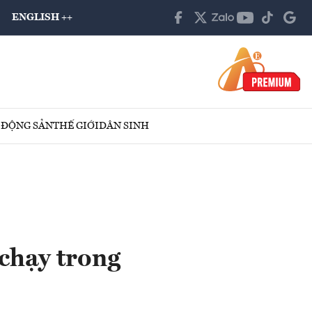
ENGLISH ++
 ĐỘNG SẢN
THẾ GIỚI
DÂN SINH
 chạy trong