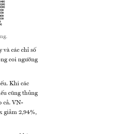
ng.
 và các chỉ số
ông coi ngưỡng
iếu. Khi các
hiếu cũng thủng
o cả. VN-
ex giảm 2,94%,