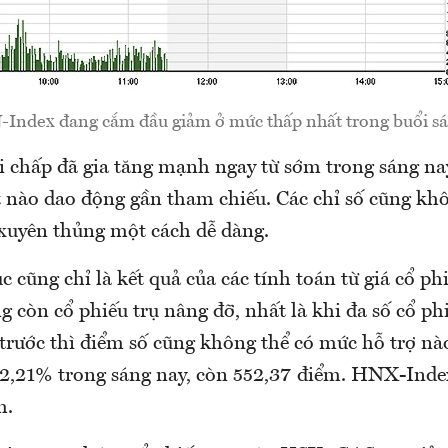
-Index đang cắm đầu giảm ở mức thấp nhất trong buổi sá
i chấp đã gia tăng mạnh ngay từ sớm trong sáng nay
 nào dao động gần tham chiếu. Các chỉ số cũng kh
 xuyên thủng một cách dễ dàng.
c cũng chỉ là kết quả của các tính toán từ giá cổ ph
g còn cổ phiếu trụ nâng đỡ, nhất là khi đa số cổ p
 trước thì điểm số cũng không thể có mức hỗ trợ nà
 2,21% trong sáng nay, còn 552,37 điểm. HNX-Ind
m.