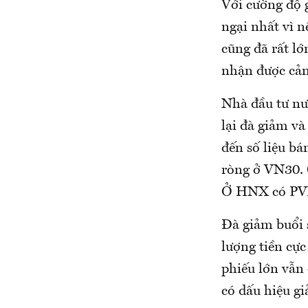
Với cường độ g
ngại nhất vì n
cũng đã rất lớ
nhận được cản
Nhà đầu tư nư
lại đà giảm và
đến số liệu bá
ròng ở VN30. 
Ở HNX có PVX
Đà giảm buổi 
lượng tiền cực
phiếu lớn vẫn 
có dấu hiệu g