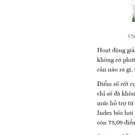
VN
Hoạt động giả
không có phút
cản nào ra gì,
Điểm số rốt cụ
chỉ số đã khôn
mức hỗ trợ từ
Index bốc hơi
còn 75,09 điể