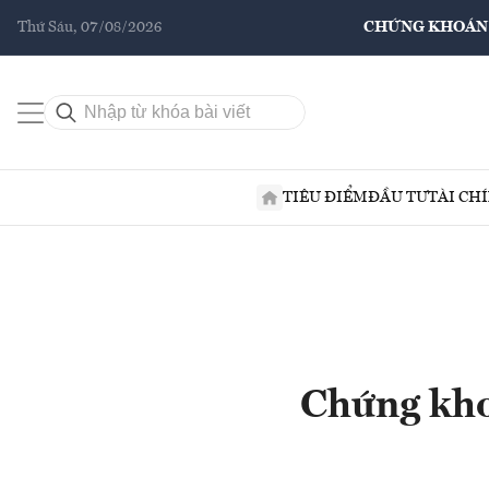
Thứ Sáu, 07/08/2026
CHỨNG KHOÁN
TIÊU ĐIỂM
ĐẦU TƯ
TÀI CH
Chứng khoá