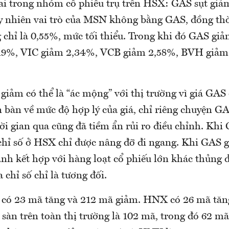
vai trong nhóm cổ phiếu trụ trên HSX: GAS sụt giả
 nhiên vai trò của MSN không bằng GAS, đồng th
chỉ là 0,55%, mức tối thiểu. Trong khi đó GAS giả
9%, VIC giảm 2,34%, VCB giảm 2,58%, BVH giả
giảm có thể là “ác mộng” với thị trường vì giá GAS
 bàn về mức độ hợp lý của giá, chỉ riêng chuyện GA
ời gian qua cũng đã tiềm ẩn rủi ro điều chỉnh. Khi
chỉ số ở HSX chỉ được nâng đỡ đi ngang. Khi GAS gi
h kết hợp với hàng loạt cổ phiếu lớn khác thủng đ
 chỉ số chỉ là tương đối.
có 23 mã tăng và 212 mã giảm. HNX có 26 mã tăn
 sàn trên toàn thị trường là 102 mã, trong đó 62 m