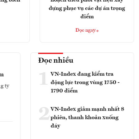
ảng biển
hoạch điều phối vật liệu xây
dựng phục vụ các dự án trọng
điểm
Đọc ngay
Đọc nhiều
1
VN-Index đang kiểm tra
ểm
động lực trong vùng 1750 -
g ty
1790 điểm
2
VN-Index giảm mạnh nhất 8
phiên, thanh khoản xuống
đáy