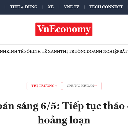
TIÊU & DÙNG
XE
VNE TV
TECH CONNECT
ÍNH
KINH TẾ SỐ
KINH TẾ XANH
THỊ TRƯỜNG
DOANH NGHIỆP
BẤT
THỊ TRƯỜNG
CHỨNG KHOÁN
n sáng 6/5: Tiếp tục tháo
hoảng loạn