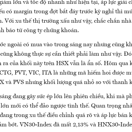
iảm lớn và tốc độ nhanh như hiện tại, áp lực giải 
ếu có margin trong đợt bắt đáy trước kỳ nghỉ thì m
n. Với xu thế thị trường xấu như vậy, chắc chắn nhà
h báo từ công ty chứng khoán.
ớc ngoài có mua vào trong sáng nay nhưng cũng k
 cũng không thực sự cần thiết phải làm như vậy. Đó
n ra của khối này trên HSX vẫn là ẩn số. Hôm qua 
CTG, PVT, VIC, ITA là những mã hiếm hoi được m
 và PVS nhưng khối lượng quá nhỏ so với thanh 
sáng đang gây sức ép lớn lên phiên chiều, khi mà p
 lớn mới có thể đảo ngược tình thế. Quan trọng nhất
đang trong xu thế điều chỉnh quá rõ và áp lực bán 
iảm bớt. VN30-Index đã mất 2,13% và HNX30-Inde