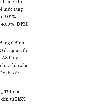
m trong khi
ời mức tăng
m 2,01%,
m 4,03%, DPM
 đang ở đỉnh
S đi ngược thị
 GAS tăng
ảm, chỉ số bị
áy thì các
g, 174 mã
ã đến từ HSX.