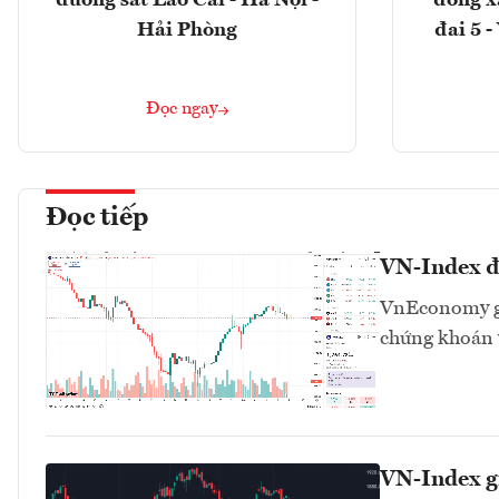
đường sắt Lào Cai - Hà Nội -
đồng x
Hải Phòng
đai 5 
Đọc ngay
Đọc tiếp
VN-Index đa
VnEconomy giớ
chứng khoán v
VN-Index g