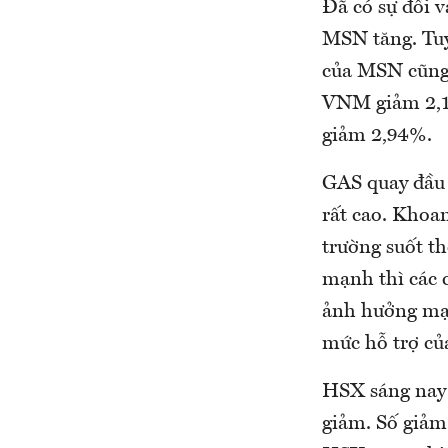
Đã có sự đổi 
MSN tăng. Tuy
của MSN cũng 
VNM giảm 2,1
giảm 2,94%.
GAS quay đầu 
rất cao. Khoan
trường suốt th
mạnh thì các 
ảnh hưởng mạn
mức hỗ trợ của
HSX sáng nay 
giảm. Số giảm