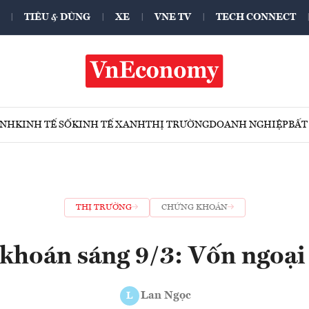
TIÊU & DÙNG
XE
VNE TV
TECH CONNECT
ÍNH
KINH TẾ SỐ
KINH TẾ XANH
THỊ TRƯỜNG
DOANH NGHIỆP
BẤT
THỊ TRƯỜNG
CHỨNG KHOÁN
khoán sáng 9/3: Vốn ngoại 
Lan Ngọc
L