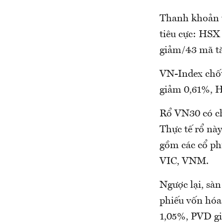
Thanh khoản t
tiêu cực: HSX
giảm/43 mã t
VN-Index chố
giảm 0,61%, 
Rổ VN30 có chỉ
Thực tế rổ nà
gồm các cổ p
VIC, VNM.
Ngược lại, sà
phiếu vốn hó
1,05%, PVD gi