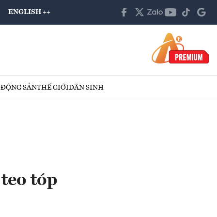
ENGLISH ++
 ĐỘNG SẢN
THẾ GIỚI
DÂN SINH
teo tóp