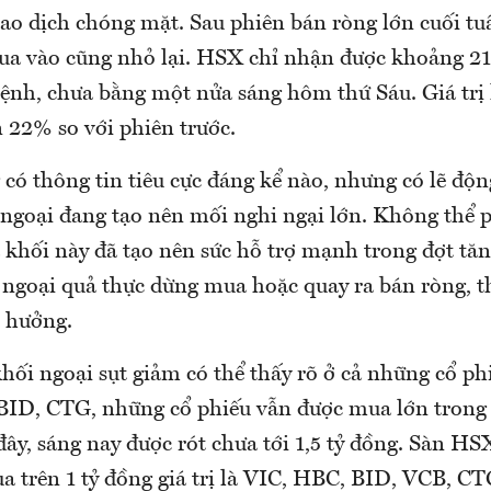
ao dịch chóng mặt. Sau phiên bán ròng lớn cuối tu
a vào cũng nhỏ lại. HSX chỉ nhận được khoảng 21,
lệnh, chưa bằng một nửa sáng hôm thứ Sáu. Giá trị
22% so với phiên trước.
có thông tin tiêu cực đáng kể nào, nhưng có lẽ độn
 ngoại đang tạo nên mối nghi ngại lớn. Không thể
 khối này đã tạo nên sức hỗ trợ mạnh trong đợt tăn
ngoại quả thực dừng mua hoặc quay ra bán ròng, t
h hưởng.
hối ngoại sụt giảm có thể thấy rõ ở cả những cổ ph
BID, CTG, những cổ phiếu vẫn được mua lớn trong
ây, sáng nay được rót chưa tới 1,5 tỷ đồng. Sàn HSX
 trên 1 tỷ đồng giá trị là VIC, HBC, BID, VCB, CT