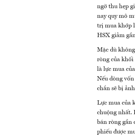
ngờ thu hẹp gi
nay quy mô mu
trị mua khớp 
HSX giảm gần 
Mặc dù không 
ròng của khối
là lực mua của
Nếu dòng vốn 
chắn sẽ bị ản
Lực mua của k
chuộng nhất. 
bán ròng gần đ
phiếu được mua