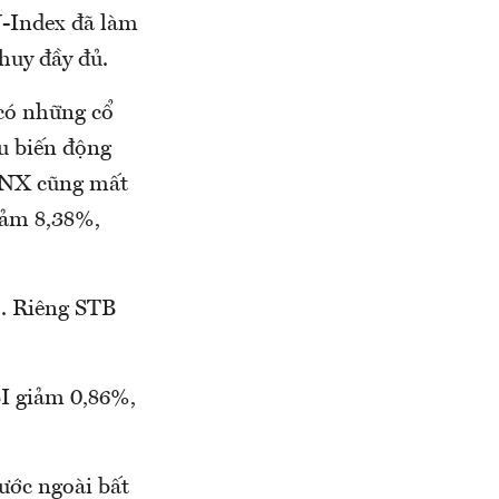
N-Index đã làm
huy đầy đủ.
 có những cổ
ầu biến động
 HNX cũng mất
iảm 8,38%,
. Riêng STB
I giảm 0,86%,
ước ngoài bất