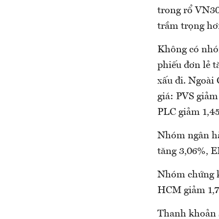
trong rổ VN30
trầm trọng hơ
Không có nhóm
phiếu đơn lẻ t
xấu đi. Ngoài
giá: PVS giả
PLC giảm 1,4
Nhóm ngân hà
tăng 3,06%, E
Nhóm chứng kh
HCM giảm 1,7
Thanh khoản s