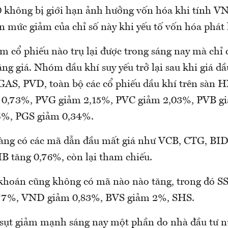
 không bị giới hạn ảnh hưởng vốn hóa khi tính V
n mức giảm của chỉ số này khi yếu tố vốn hóa phát 
 cổ phiếu nào trụ lại được trong sáng nay mà chỉ
ăng giá. Nhóm dầu khí suy yếu trở lại sau khi giá d
 GAS, PVD, toàn bộ các cổ phiếu dầu khí trên sàn
m 0,73%, PVG giảm 2,15%, PVC giảm 2,03%, PVB g
5%, PGS giảm 0,34%.
ng có các mã dẫn đầu mất giá như VCB, CTG, BID
IB tăng 0,76%, còn lại tham chiếu.
oán cũng không có mã nào nào tăng, trong đó SS
7%, VND giảm 0,83%, BVS giảm 2%, SHS.
ụt giảm mạnh sáng nay một phần do nhà đầu tư n