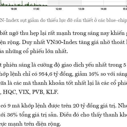
N-Index sụt giảm do thiếu lực đỡ cần thiết ở các blue-chip
ất ngờ thu hẹp lại rất mạnh trong sáng nay khiến 
diện rộng. Duy nhất VN30-Index tăng giá nhờ thoát
a những cổ phiếu lớn nhất.
phiên sáng là cường độ giao dich yếu nhất trong 5 
hớp lệnh chỉ có 954,6 tỷ đồng, giảm 16% so với sán
ữa là các mã thanh khoản tốt nhất lại là các cổ ph
, HQC, VIX, PVB, KLF.
 có 9 mã khớp lệnh được trên 20 tỷ đồng giá trị. N
ới 36% tổng giá trị sản. Điều đó cho thấy thanh k
cực mạnh trên diện rộng.