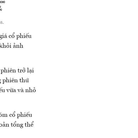
s.
giá cổ phiếu
 khỏi ảnh
phiên trở lại
g phiên thứ
iếu vừa và nhỏ
hóm cổ phiếu
hoản tổng thể