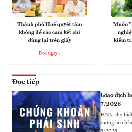
Thành phố Huế quyết tâm
Muốn "
không để các cam kết chỉ
nghiệ
dừng lại trên giấy
kiểm tr
Đọc ngay
Đọc tiếp
Giao dịch 
7/2026
HNX cho biết
tương lai chỉ
6/2026.