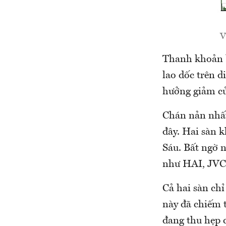
V
Thanh khoản b
lao dốc trên 
hưởng giảm củ
Chán nản nhất 
đây. Hai sàn k
Sáu. Bất ngờ n
như HAI, JVC
Cả hai sàn chỉ
này đã chiếm t
đang thu hẹp 