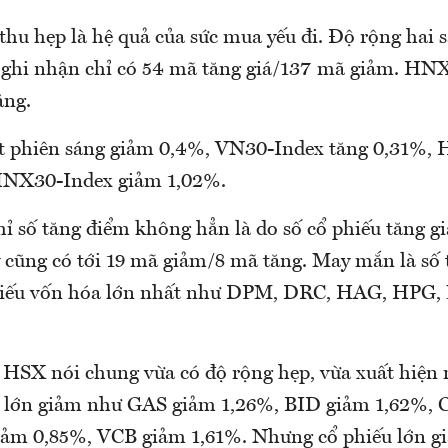
hu hẹp là hệ quả của sức mua yếu đi. Độ rộng hai s
 ghi nhận chỉ có 54 mã tăng giá/137 mã giảm. HN
ăng.
t phiên sáng giảm 0,4%, VN30-Index tăng 0,31%,
HNX30-Index giảm 1,02%.
 số tăng điểm không hẳn là do số cổ phiếu tăng gi
y cũng có tới 19 mã giảm/8 mã tăng. May mắn là số 
hiếu vốn hóa lớn nhất như DPM, DRC, HAG, HPG,
n HSX nói chung vừa có độ rộng hẹp, vừa xuất hiện
a lớn giảm như GAS giảm 1,26%, BID giảm 1,62%,
ảm 0,85%, VCB giảm 1,61%. Nhưng cổ phiếu lớn gi