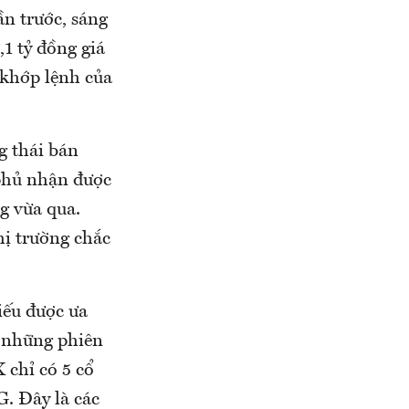
ần trước, sáng
1 tỷ đồng giá
 khớp lệnh của
g thái bán
 phủ nhận được
g vừa qua.
hị trường chắc
iếu được ưa
 những phiên
 chỉ có 5 cổ
G. Đây là các