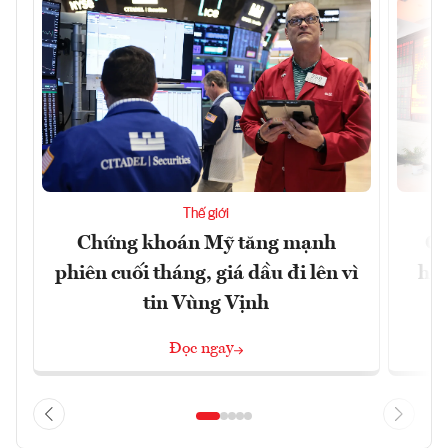
Thế giới
Chứng khoán Mỹ tăng mạnh
Ch
phiên cuối tháng, giá dầu đi lên vì
hoà
tin Vùng Vịnh
Đọc ngay