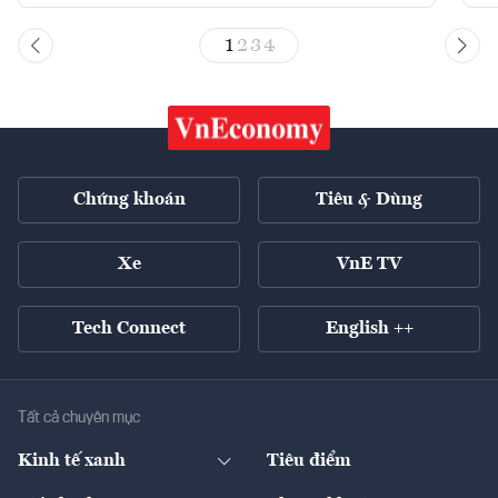
1
2
3
4
Chứng khoán
Tiêu & Dùng
Xe
VnE TV
Tech Connect
English ++
Tất cả chuyên mục
Kinh tế xanh
Tiêu điểm
Chuyển động xanh