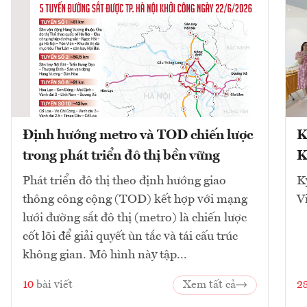
Định hướng metro và TOD chiến lược
K
trong phát triển đô thị bền vững
K
Phát triển đô thị theo định hướng giao
K
thông công cộng (TOD) kết hợp với mạng
V
lưới đường sắt đô thị (metro) là chiến lược
cốt lõi để giải quyết ùn tắc và tái cấu trúc
không gian. Mô hình này tập...
10
bài viết
Xem tất cả
2