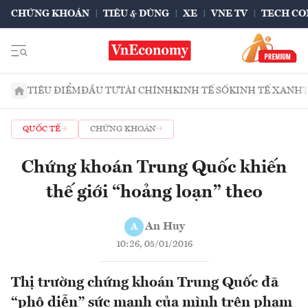
CHỨNG KHOÁN
TIÊU & DÙNG
XE
VNE TV
TECH CO
TIÊU ĐIỂM
ĐẦU TƯ
TÀI CHÍNH
KINH TẾ SỐ
KINH TẾ XANH
QUỐC TẾ
CHỨNG KHOÁN
Chứng khoán Trung Quốc khiến
thế giới “hoảng loạn” theo
An Huy
A
10:26, 05/01/2016
Thị trường chứng khoán Trung Quốc đã
“phô diễn” sức mạnh của mình trên phạm