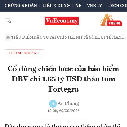
CHỨNG KHOÁN
TIÊU & DÙNG
XE
VNE TV
TECH CO
TIÊU ĐIỂM
ĐẦU TƯ
TÀI CHÍNH
KINH TẾ SỐ
KINH TẾ XANH
CHỨNG KHOÁN
Cổ đông chiến lược của bảo hiểm
DBV chi 1,65 tỷ USD thâu tóm
Fortegra
An Phong
A
18:09, 29/09/2025
Đây được xem là thương vụ thâm nhập thị