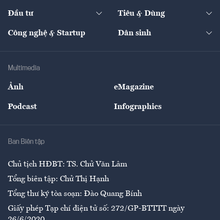
Dự án
Công nghiệp
Chuyển động 24h
Đối thoại
The Guide
Video
Đầu tư
Tiêu & Dùng
Quản trị số
Cafe BĐS
Thị trường
Kinh doanh
Kết nối
Tạp chí kinh tế Việt Nam
eMagazine
Nhà đầu tư
Du lịch
Công nghệ & Startup
Dân sinh
Tư vấn
Nông sản
Doanh nhân
Tư vấn Tiêu & Dùng
Infographics
Hạ tầng
Sức khỏe
Khung pháp lý
Doanh nghiệp
Địa phương
Thị trường
Bảo hiểm
Multimedia
Sự kiện
Nhân lực
Ảnh
eMagazine
Đẹp +
An sinh
Podcast
Infographics
Giải trí
Y tế
Nhà
Ban Biên tập
Ẩm thực
Chủ tịch HĐBT: TS. Chử Văn Lâm
Tổng biên tập: Chử Thị Hạnh
Tổng thư ký tòa soạn: Đào Quang Bính
Giấy phép Tạp chí điện tử số: 272/GP-BTTTT ngày
26/6/2020