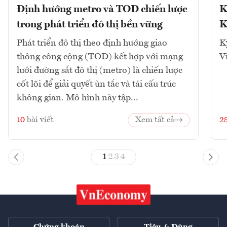
Định hướng metro và TOD chiến lược
K
trong phát triển đô thị bền vững
K
Phát triển đô thị theo định hướng giao
K
thông công cộng (TOD) kết hợp với mạng
V
lưới đường sắt đô thị (metro) là chiến lược
cốt lõi để giải quyết ùn tắc và tái cấu trúc
không gian. Mô hình này tập...
10
bài viết
Xem tất cả
2
1
2
3
4