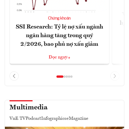
VN
Chứng khoán
lực
SSI Research: Tỷ lệ nợ xấu ngành
ngân hàng tăng trong quý
2/2026, bao phủ nợ xấu giảm
Đọc ngay
Multimedia
VnE TV
Podcast
Infographics
eMagazine