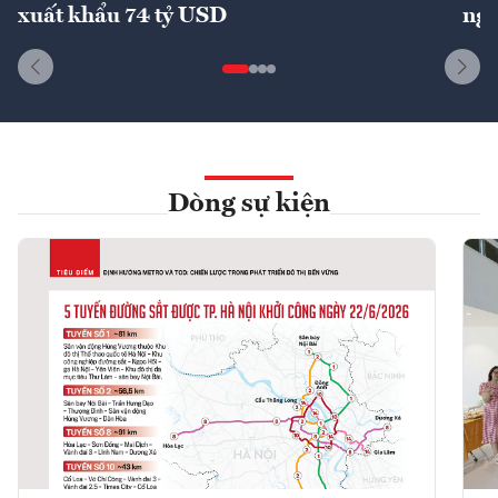
xuất khẩu 74 tỷ USD
ngu
Dòng sự kiện